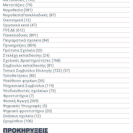
Μετατάξεις
(79)
Νομοθεσία
(381)
ΝομοθεσίαΠανελλαδικές
(87)
Οικονομικά
(12)
Οργανικά κενά
(47)
ΠΥΣΔΕ
(612)
Πανελλαδικές
(891)
Πειραματικά σχολεία
(84)
Προκηρύξεις
(839)
Πρότυπα Σχολεία
(53)
Στελέχη εκπαίδευσης
(24)
Σχολικές Δραστηριότητες
(768)
Σύμβουλοι εκπαίδευσης
(81)
Τοπικό Συμβούλιο Επιλογής (ΤΣΕ)
(57)
Τοποθετήσεις
(83)
Υπεύθυνοι φορέων
(36)
Υπηρεσιακά Συμβούλια
(119)
Υποδιευθυντές σχολείων
(73)
Φροντιστήρια
(7)
Φυσική Αγωγή
(369)
Ψηφιακές Υπογραφές
(5)
Ψηφιακό φροντιστήριο
(20)
Ωνάσεια σχολεία
(12)
Ωρομίσθιοι
(106)