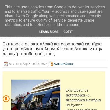
This site uses cookies from Google to deliver its services
and to analyze traffic. Your IP address and user-agent are
shared with Google along with performance and security
metrics to ensure quality of service, generate usage
statistics, and to detect and address abuse.
LEARN MORE
GOT IT
Εκπτώσεις σε ακτοπλοϊκά και αεροπορικά εισιτήρια
για τη μετάβαση αναπληρωτών εκπαιδευτικών στην
περιοχή τοποθέτησής τους
Δευτέρα, Απριλίου 22, 2024
Ανακοινώσεις
Εκπτώσεις σε
ακτοπλοϊκά
και
αεροπορικά εισιτήρια
θα έχουν οι