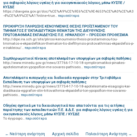
για σοβαρούς λόγους υγείας ή για οικογενειακούς λόγους, μέσω ΚΥΣΠΕ /
ΚΥΣΔΕ
https://diavgeia.gov.gr/doc/%CE%A9%CE%9E6%CE%9E4653%CE%A0%CE%A3
-4%CE%A9%CE%A1?inline=true…
περισσότερα
ΠΡΟΚΗΡΥΞΗ ΠΛΗΡΩΣΗΣ ΚΕΝΟΥΜΕΝΗΣ ΘΕΣΗΣ ΠΡΟΪΣΤΑΜΕΝΟΥ ΤΟΥ
ΤΜΗΜΑΤΟΣ Ε’ ΕΚΠΑΙΔΕΥΤΙΚΩΝ ΘΕΜΑΤΩΝ ΤΗΣ ΔΙΕΥΘΥΝΣΗΣ
ΠΡΩΤΟΒΑΘΜΙΑΣ ΕΚΠΑΙΔΕΥΣΗΣ Π.Ε. ΗΡΑΚΛΕΙΟΥ – ΠΡΟΣΟΧΗ ΠΡΟΘΕΣΜΙΑ
http://dipe.ira.sch.gr/site/plirosi-kenoumenis-thesis-proistamenou-tou-
tmimatos-e-ekpaideftikon-thematon-tis-diefthynsis-protovathmias-ekpaidefsis-p-
e-irakleiou/…
περισσότερα
Συμπληρωματικοί πίνακες αποτελεσμάτων υποψηφίων με σοβαρές παθήσεις
http://www.minedu.gov.gr/news/37766-17-10-18-sympliromatikoi-pinakes-
apotelesmaton-ypopsifion-me-sovares-pathiseis…
περισσότερα
Αποτελέσματα εισαγωγής και διαδικασία εγγραφών στην Τριτοβάθμια
Εκπαίδευση των υποψηφίων με σοβαρές παθήσεις
http://www.minedu.gov.gr/news/37754-17-10-18-apotelesmata-eisagogis-kai-
diadikasia-eggrafon-stin-tritovathmia-ekpaidefsi-ton-ypopsifion-me-sovares-
pathiseis…
περισσότερα
Οδηγίες σχετικά με τα δικαιολογητικά που απαιτούνται για τις αιτήσεις
παραίτησης των εκπαιδευτικών Π.Ε. & Δ.Ε. για σοβαρούς λόγους υγείας ή για
οικογενειακούς λόγους, μέσω ΚΥΣΠΕ / ΚΥΣΔΕ
Το έγγραφο…
περισσότερα
← Νεότερη ανάρτηση
Αρχική σελίδα
Παλαιότερη Ανάρτηση →