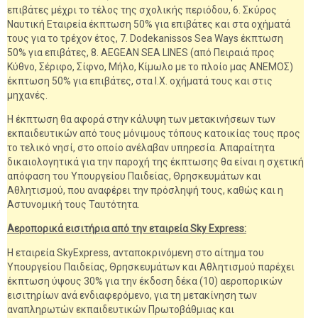
επιβάτες μέχρι το τέλος της σχολικής περιόδου, 6. Σκύρος
Ναυτική Εταιρεία έκπτωση 50% για επιβάτες και στα οχήματά
τους για το τρέχον έτος, 7. Dodekanissos Sea Ways έκπτωση
50% για επιβάτες, 8. AEGEAN SEA LINES (από Πειραιά προς
Κύθνο, Σέριφο, Σίφνο, Μήλο, Κίμωλο με το πλοίο μας ΑΝΕΜΟΣ)
έκπτωση 50% για επιβάτες, στα Ι.Χ. οχήματά τους και στις
μηχανές.
Η έκπτωση θα αφορά στην κάλυψη των μετακινήσεων των
εκπαιδευτικών από τους μόνιμους τόπους κατοικίας τους προς
το τελικό νησί, στο οποίο ανέλαβαν υπηρεσία. Απαραίτητα
δικαιολογητικά για την παροχή της έκπτωσης θα είναι η σχετική
απόφαση του Υπουργείου Παιδείας, Θρησκευμάτων και
Αθλητισμού, που αναφέρει την πρόσληψή τους, καθώς και η
Αστυνομική τους Ταυτότητα.
Αεροπορικά εισιτήρια από την εταιρεία Sky Express:
H εταιρεία SkyExpress, ανταποκρινόμενη στο αίτημα του
Υπουργείου Παιδείας, Θρησκευμάτων και Αθλητισμού παρέχει
έκπτωση ύψους 30% για την έκδοση δέκα (10) αεροπορικών
εισιτηρίων ανά ενδιαφερόμενο, για τη μετακίνηση των
αναπληρωτών εκπαιδευτικών Πρωτοβάθμιας και