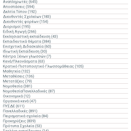
Αναπληρωτές
(645)
Αποσπάσεις
(594)
Δελτία Τύπου
(192)
Διευθυντές Σχολείων
(183)
Διευθυντές φορέων
(154)
Διορισμοί
(195)
Ειδική Αγωγή
(266)
Εκκλησιαστική εκπαίδευση
(43)
Εκπαιδευτικά Θέματα
(384)
Ενισχυτική Διδασκαλία
(60)
Ιδιωτική Εκπαίδευση
(30)
Κέντρα Ξένων γλωσσών
(7)
Κενά/Πλεονάσματα
(63)
Κρατικό Πιστοποιητικό Γλωσσομάθειας
(105)
Μαθητεία
(132)
Μεταθέσεις
(136)
Μετατάξεις
(79)
Νομοθεσία
(381)
ΝομοθεσίαΠανελλαδικές
(87)
Οικονομικά
(12)
Οργανικά κενά
(47)
ΠΥΣΔΕ
(611)
Πανελλαδικές
(891)
Πειραματικά σχολεία
(84)
Προκηρύξεις
(839)
Πρότυπα Σχολεία
(53)
Στελέχη εκπαίδευσης
(24)