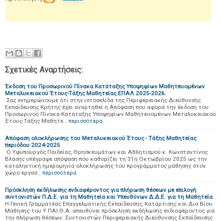
Σχετικές Αναρτήσεις:
Έκδοση του Προσωρινού Πίνακα Κατάταξης Υποψηφίων Μαθητευομένων
Μεταλυκειακού Έτους-Τάξης Μαθητείας ΕΠΑΛ 2025-2026.
Σας ενημερώνουμε ότι στην ιστοσελίδα της Περιφερειακής Διεύθυνσης
Εκπαίδευσης Κρήτης έχει αναρτηθεί η Απόφαση που αφορά την έκδοση του
Προσωρινού Πίνακα Κατάταξης Υποψηφίων Μαθητευομένων Μεταλυκειακού
Έτους-Τάξης Μαθητε…
περισσότερα
Απόφαση ολοκλήρωσης του Μεταλυκειακού Έτους - Τάξης Μαθητείας
περιόδου 2024-2025
Ο Υφυπουργός Παιδείας, Θρησκευμάτων και Αθλητισμού κ. Κωνσταντίνος
Βλάσης υπέγραψε απόφαση που καθορίζει τη 31η Οκτωβρίου 2025 ως την
καταληκτική ημερομηνία ολοκλήρωσης του προγράμματος μάθησης στον
χώρο εργασ…
περισσότερα
Πρόσκληση εκδήλωσης ενδιαφέροντος για πλήρωση θέσεων με επιλογή
συντονιστών Π.Δ.Ε. για τη Μαθητεία και Υπευθύνων Δ.Δ.Ε. για τη Μαθητεία
Η Γενική Γραμματέας Επαγγελματικής Εκπαίδευσης, Κατάρτισης και Δια Βίου
Μάθησης του Υ.ΠΑΙ.Θ.Α. απευθύνει πρόσκληση εκδήλωσης ενδιαφέροντος για
την πλήρωση θέσεων: Συντονιστών Περιφερειακής Διεύθυνσης Εκπαίδευσης