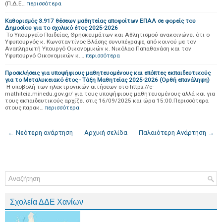
(Π.Δ.Ε…
περισσότερα
Καθορισμός 3.917 θέσεων μαθητείας αποφοίτων ΕΠΑΛ σε φορείς του
Δημοσίου για το σχολικό έτος 2025-2026
Το Υπουργείο Παιδείας, Θρησκευμάτων και Αθλητισμού ανακοινώνει ότι ο
Υφυπουργός κ. Κωνσταντίνος Βλάσης συνυπέγραψε, από κοινού με τον
Αναπληρωτή Υπουργό Οικονομικών κ. Νικόλαο Παπαθανάση και τον
Υφυπουργό Οικονομικών κ.…
περισσότερα
Προσκλήσεις για υποψήφιους μαθητευομένους και επόπτες εκπαιδευτικούς
για το Μεταλυκειακό έτος - Τάξη Μαθητείας 2025-2026 (Ορθή επανάληψη)
Η υποβολή των ηλεκτρονικών αιτήσεων στο https://e-
mathiteia.minedu.gov.gr/ για τους υποψήφιους μαθητευομένους αλλά και για
τους εκπαιδευτικούς αρχίζει στις 16/09/2025 και ώρα 15:00.Περισσότερα
στους παρακ…
περισσότερα
← Νεότερη ανάρτηση
Αρχική σελίδα
Παλαιότερη Ανάρτηση →
Σχολεία ΔΔΕ Χανίων