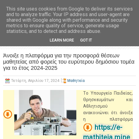
This site uses cookies from Google to deliver its services
and to analyze traffic. Your IP address and user-agent are
shared with Google along with performance and security
metrics to ensure quality of service, generate usage
statistics, and to detect and address abuse.
LEARN MORE
GOT IT
Άνοιξε η πλατφόρμα για την προσφορά θέσεων
μαθητείας από φορείς του ευρύτερου δημόσιου τομέα
για το έτος 2024-2025
Τετάρτη, Απριλίου 17, 2024
Μαθητεία
Τo Υπουργείο Παιδείας,
Θρησκευμάτων και
Αθλητισμού
ανακοινώνει ότι άνοιξε
η πλατφόρμα
https://e-
mathiteia.mine