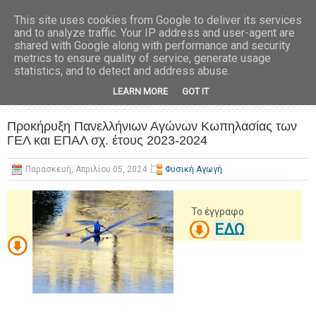
This site uses cookies from Google to deliver its services
and to analyze traffic. Your IP address and user-agent are
shared with Google along with performance and security
metrics to ensure quality of service, generate usage
statistics, and to detect and address abuse.
LEARN MORE
GOT IT
Προκήρυξη Πανελλήνιων Αγώνων Κωπηλασίας των
ΓΕΛ και ΕΠΑΛ σχ. έτους 2023-2024
Παρασκευή, Απριλίου 05, 2024
Φυσική Αγωγή
Το έγγραφο
ΕΔΩ