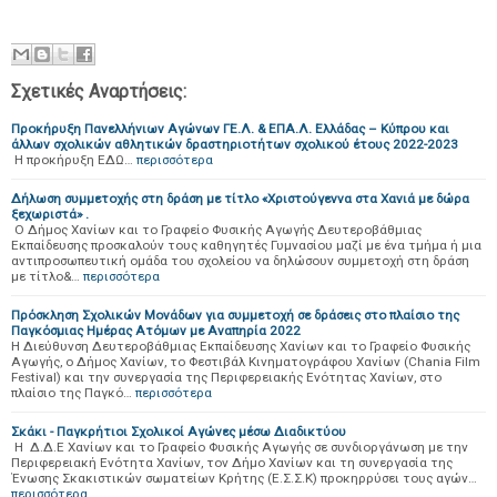
Σχετικές Αναρτήσεις:
Προκήρυξη Πανελλήνιων Αγώνων ΓΕ.Λ. & ΕΠΑ.Λ. Ελλάδας – Κύπρου και
άλλων σχολικών αθλητικών δραστηριοτήτων σχολικού έτους 2022-2023
Η προκήρυξη ΕΔΩ…
περισσότερα
Δήλωση συμμετοχής στη δράση με τίτλο «Χριστούγεννα στα Χανιά με δώρα
ξεχωριστά» .
Ο Δήμος Χανίων και το Γραφείο Φυσικής Αγωγής Δευτεροβάθμιας
Εκπαίδευσης προσκαλούν τους καθηγητές Γυμνασίου μαζί με ένα τμήμα ή μια
αντιπροσωπευτική ομάδα του σχολείου να δηλώσουν συμμετοχή στη δράση
με τίτλο&…
περισσότερα
Πρόσκληση Σχολικών Μονάδων για συμμετοχή σε δράσεις στο πλαίσιο της
Παγκόσμιας Ημέρας Ατόμων με Αναπηρία 2022
Η Διεύθυνση Δευτεροβάθμιας Εκπαίδευσης Χανίων και το Γραφείο Φυσικής
Αγωγής, ο Δήμος Χανίων, το Φεστιβάλ Κινηματογράφου Χανίων (Chania Film
Festival) και την συνεργασία της Περιφερειακής Ενότητας Χανίων, στο
πλαίσιο της Παγκό…
περισσότερα
Σκάκι - Παγκρήτιοι Σχολικοί Αγώνες μέσω Διαδικτύου
Η Δ.Δ.Ε Χανίων και το Γραφείο Φυσικής Αγωγής σε συνδιοργάνωση με την
Περιφερειακή Ενότητα Χανίων, τον Δήμο Χανίων και τη συνεργασία της
Ένωσης Σκακιστικών σωματείων Κρήτης (Ε.Σ.Σ.Κ) προκηρρύσει τους αγών…
περισσότερα