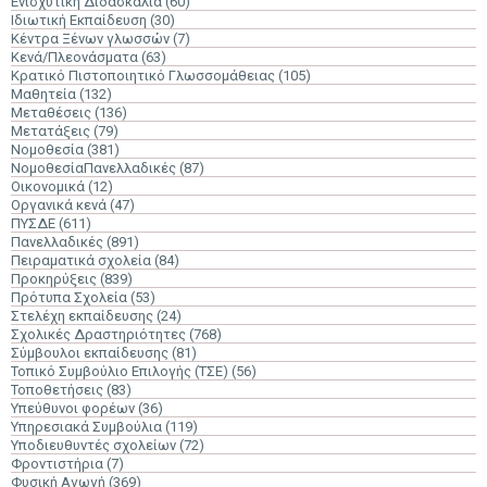
Ενισχυτική Διδασκαλία
(60)
Ιδιωτική Εκπαίδευση
(30)
Κέντρα Ξένων γλωσσών
(7)
Κενά/Πλεονάσματα
(63)
Κρατικό Πιστοποιητικό Γλωσσομάθειας
(105)
Μαθητεία
(132)
Μεταθέσεις
(136)
Μετατάξεις
(79)
Νομοθεσία
(381)
ΝομοθεσίαΠανελλαδικές
(87)
Οικονομικά
(12)
Οργανικά κενά
(47)
ΠΥΣΔΕ
(611)
Πανελλαδικές
(891)
Πειραματικά σχολεία
(84)
Προκηρύξεις
(839)
Πρότυπα Σχολεία
(53)
Στελέχη εκπαίδευσης
(24)
Σχολικές Δραστηριότητες
(768)
Σύμβουλοι εκπαίδευσης
(81)
Τοπικό Συμβούλιο Επιλογής (ΤΣΕ)
(56)
Τοποθετήσεις
(83)
Υπεύθυνοι φορέων
(36)
Υπηρεσιακά Συμβούλια
(119)
Υποδιευθυντές σχολείων
(72)
Φροντιστήρια
(7)
Φυσική Αγωγή
(369)