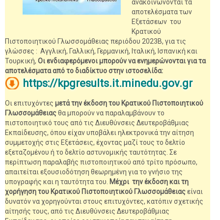
ανακοινώνονται τα
αποτελέσματα των
Εξετάσεων του
Κρατικού
Πιστοποιητικού Γλωσσομάθειας περιόδου 2023Β, για τις
γλώσσες : Αγγλική, Γαλλική, Γερμανική, Ιταλική, Ισπανική και
Τουρκική,
Οι ενδιαφερόμενοι μπορούν να ενημερώνονται για τα
αποτελέσματα από το διαδίκτυο στην ιστοσελίδα:
https://kpgresults.it.minedu.gov.gr
Οι επιτυχόντες
μετά την έκδοση του Κρατικού Πιστοποιητικού
Γλωσσομάθειας
θα μπορούν να παραλαμβάνουν το
πιστοποιητικό τους από τις Διευθύνσεις Δευτεροβάθμιας
Εκπαίδευσης, όπου είχαν υποβάλει ηλεκτρονικά την αίτηση
συμμετοχής στις Εξετάσεις, έχοντας μαζί τους το δελτίο
εξεταζομένου ή το δελτίο αστυνομικής ταυτότητας. Σε
περίπτωση παραλαβής πιστοποιητικού από τρίτο πρόσωπο,
απαιτείται εξουσιοδότηση θεωρημένη για το γνήσιο της
υπογραφής και η ταυτότητα του.
Μέχρι την έκδοση και τη
χορήγηση του Κρατικού Πιστοποιητικού Γλωσσομάθειας
είναι
δυνατόν να χορηγούνται στους επιτυχόντες, κατόπιν σχετικής
αίτησής τους, από τις Διευθύνσεις Δευτεροβάθμιας