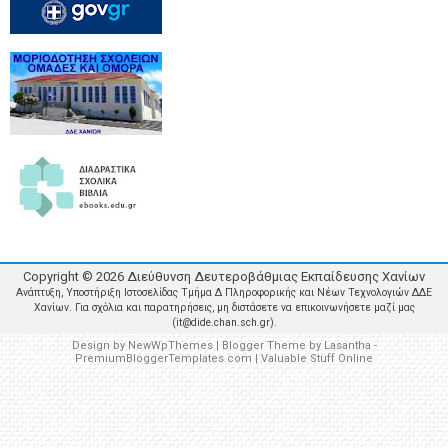
Copyright ©
2026
Διεύθυνση Δευτεροβάθμιας Εκπαίδευσης Χανίων
Ανάπτυξη, Υποστήριξη Ιστοσελίδας Τμήμα Δ Πληροφορικής και Νέων Τεχνολογιών ΔΔΕ
Χανίων. Για σχόλια και παρατηρήσεις, μη διστάσετε να επικοινωνήσετε μαζί μας
(it@dide.chan.sch.gr).
Design by
NewWpThemes
| Blogger Theme by
Lasantha
-
PremiumBloggerTemplates.com
|
Valuable Stuff Online