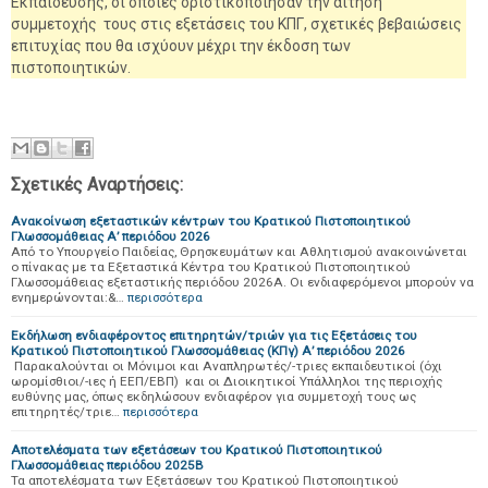
Εκπαίδευσης, οι οποίες οριστικοποίησαν την αίτηση
συμμετοχής τους στις εξετάσεις του ΚΠΓ, σχετικές βεβαιώσεις
επιτυχίας που θα ισχύουν μέχρι την έκδοση των
πιστοποιητικών.
Σχετικές Αναρτήσεις:
Ανακοίνωση εξεταστικών κέντρων του Κρατικού Πιστοποιητικού
Γλωσσομάθειας Α’ περιόδου 2026
Από το Υπουργείο Παιδείας, Θρησκευμάτων και Αθλητισμού ανακοινώνεται
ο πίνακας με τα Εξεταστικά Κέντρα του Κρατικού Πιστοποιητικού
Γλωσσομάθειας εξεταστικής περιόδου 2026Α. Οι ενδιαφερόμενοι μπορούν να
ενημερώνονται:&…
περισσότερα
Εκδήλωση ενδιαφέροντος επιτηρητών/τριών για τις Εξετάσεις του
Κρατικού Πιστοποιητικού Γλωσσομάθειας (ΚΠγ) Α’ περιόδου 2026
Παρακαλούνται οι Μόνιμοι και Αναπληρωτές/-τριες εκπαιδευτικοί (όχι
ωρομίσθιοι/-ιες ή ΕΕΠ/ΕΒΠ) και οι Διοικητικοί Υπάλληλοι της περιοχής
ευθύνης μας, όπως εκδηλώσουν ενδιαφέρον για συμμετοχή τους ως
επιτηρητές/τριε…
περισσότερα
Αποτελέσματα των εξετάσεων του Κρατικού Πιστοποιητικού
Γλωσσομάθειας περιόδου 2025Β
Τα αποτελέσματα των Εξετάσεων του Κρατικού Πιστοποιητικού