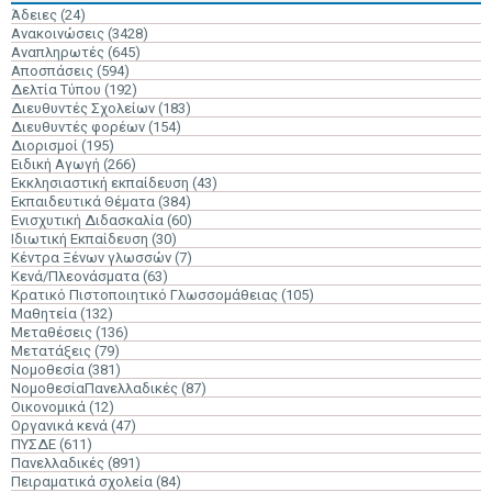
Άδειες
(24)
Ανακοινώσεις
(3428)
Αναπληρωτές
(645)
Αποσπάσεις
(594)
Δελτία Τύπου
(192)
Διευθυντές Σχολείων
(183)
Διευθυντές φορέων
(154)
Διορισμοί
(195)
Ειδική Αγωγή
(266)
Εκκλησιαστική εκπαίδευση
(43)
Εκπαιδευτικά Θέματα
(384)
Ενισχυτική Διδασκαλία
(60)
Ιδιωτική Εκπαίδευση
(30)
Κέντρα Ξένων γλωσσών
(7)
Κενά/Πλεονάσματα
(63)
Κρατικό Πιστοποιητικό Γλωσσομάθειας
(105)
Μαθητεία
(132)
Μεταθέσεις
(136)
Μετατάξεις
(79)
Νομοθεσία
(381)
ΝομοθεσίαΠανελλαδικές
(87)
Οικονομικά
(12)
Οργανικά κενά
(47)
ΠΥΣΔΕ
(611)
Πανελλαδικές
(891)
Πειραματικά σχολεία
(84)