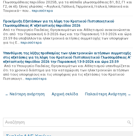
Γλωσσομάθειας περιόδου 2025Β, για τα επίπεδα γλωσσομάθειας Β1, Β2, Γ1 και
Γ2, σε έξι ξένες γλώσσες —Αγγλικά, Γαλλικά, Γερμανικά, Ιταλικά, Ισπανικά και
Τουρκικά— που…
περισσότερα
Προκήρυξη Εξετάσεων για τη λήψη του Κρατικού Πιστοποιητικού
Γλωσσομάθειας Α’ εξεταστικής περιόδου 2026
Από το Υπουργείο Παιδείας, Θρησκευμάτων και Αθλητισμού ανακοινώνεται
ότι από την Παρασκευή 6-3-2026 έως και την Παρασκευή 13-3-2026 και ώρα
23.59 θα υποβάλλονται ηλεκτρονικά αιτήσεις συμμετοχής των υποψηφίων
για τις Ε…
περισσότερα
Υπενθύμιση της λήξης προθεσμίας των ηλεκτρονικών αιτήσεων συμμετοχής
στις εξετάσεις για τη λήψη του Κρατικού Πιστοποιητικού Γλωσσομάθειας Α’
εξεταστικής περιόδου 2026 την Παρασκευή 13-3-2026 και ώρα 23.59
Από το Υπουργείο Παιδείας, Θρησκευμάτων και Αθλητισμού υπενθυμίζεται
ότι το χρονικό διάστημα για την καταχώριση των ηλεκτρονικών αιτήσεων
από τους υποψηφίους και τις υποψήφιες για τις εξετάσεις του Κρατικού
Πιστοποιητ…
περισσότερα
← Νεότερη ανάρτηση
Αρχική σελίδα
Παλαιότερη Ανάρτηση →