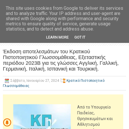
This site uses cookies from Google to deliver its services
and to analyze traffic. Your IP address and user-agent are
shared with Google along with performance and security
metrics to ensure quality of service, generate usage
statistics, and to detect and address abuse.
LEARN MORE
GOT IT
Έκδοση αποτελεσμάτων του Κρατικού
Πιστοποιητικού Γλωσσομάθειας, Εξεταστικής
περιόδου 2023Β για τις γλώσσες Αγγλική, Γαλλική,
Γερμανική, Ιταλική, Ισπανική και Τουρκική.
Σάββατο, Ιανουαρίου 27, 2024
Κρατικό Πιστοποιητικό
Γλωσσομάθειας
Από το Υπουργείο
Παιδείας,
Θρησκευμάτων και
Αθλητισμού