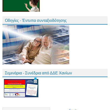
Οδηγίες - Έντυπα συνταξιοδότησης
Σεμινάρια - Συνέδρια από ΔΔΕ Χανίων