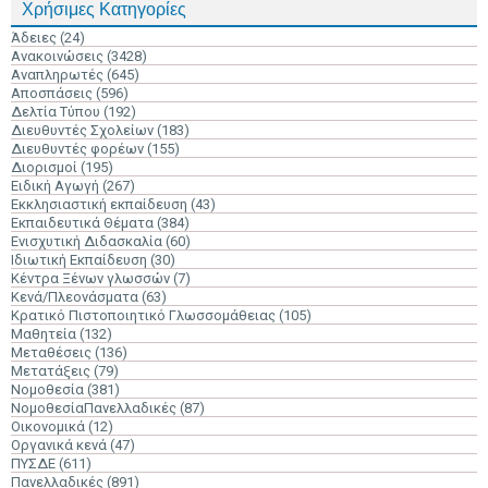
Χρήσιμες Κατηγορίες
Άδειες
(24)
Ανακοινώσεις
(3428)
Αναπληρωτές
(645)
Αποσπάσεις
(596)
Δελτία Τύπου
(192)
Διευθυντές Σχολείων
(183)
Διευθυντές φορέων
(155)
Διορισμοί
(195)
Ειδική Αγωγή
(267)
Εκκλησιαστική εκπαίδευση
(43)
Εκπαιδευτικά Θέματα
(384)
Ενισχυτική Διδασκαλία
(60)
Ιδιωτική Εκπαίδευση
(30)
Κέντρα Ξένων γλωσσών
(7)
Κενά/Πλεονάσματα
(63)
Κρατικό Πιστοποιητικό Γλωσσομάθειας
(105)
Μαθητεία
(132)
Μεταθέσεις
(136)
Μετατάξεις
(79)
Νομοθεσία
(381)
ΝομοθεσίαΠανελλαδικές
(87)
Οικονομικά
(12)
Οργανικά κενά
(47)
ΠΥΣΔΕ
(611)
Πανελλαδικές
(891)