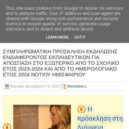
This site uses cookies from Google to deliver its services
and to analyze traffic. Your IP address and user-agent are
shared with Google along with performance and security
metrics to ensure quality of service, generate usage
statistics, and to detect and address abuse.
LEARN MORE
GOT IT
ΣΥΜΠΛΗΡΩΜΑΤΙΚΗ ΠΡΟΣΚΛΗΣΗ ΕΚΔΗΛΩΣΗΣ
ΕΝΔΙΑΦΕΡΟΝΤΟΣ ΕΚΠΑΙΔΕΥΤΙΚΩΝ ΓΙΑ
ΑΠΟΣΠΑΣΗ ΣΤΟ ΕΞΩΤΕΡΙΚΟ ΑΠΟ ΤΟ ΣΧΟΛΙΚΟ
ΕΤΟΣ 2023-2024 KAI ΑΠΟ ΤΟ ΗΜΕΡΟΛΟΓΙΑΚΟ
ΕΤΟΣ 2024 ΝΟΤΙΟΥ ΗΜΙΣΦΑΙΡΙΟΥ
Κυριακή, Δεκεμβρίου 10, 2023
Αποσπάσεις
Η
πρόσκληση στη
Διάυγεια