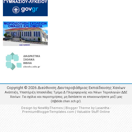
Copyright ©
2026
Διεύθυνση Δευτεροβάθμιας Εκπαίδευσης Χανίων
Ανάπτυξη, Υποστήριξη Ιστοσελίδας Τμήμα Δ Πληροφορικής και Νέων Τεχνολογιών ΔΔΕ
Χανίων. Για σχόλια και παρατηρήσεις, μη διστάσετε να επικοινωνήσετε μαζί μας
(it@dide.chan.sch.gr).
Design by
NewWpThemes
| Blogger Theme by
Lasantha
-
PremiumBloggerTemplates.com
|
Valuable Stuff Online