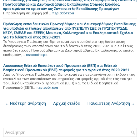
Εκπαίδευσης για υποβολή αιτήσεων απόσπασης στην Περιφερειακή Διεύθυνση
Πρωτοβάθμιας και Δευτεροβάθμιας Εκπαίδευσης Στερεάς Ελλάδας,
προκειμένου να οριστούν ως Συντονιστές Εκπαίδευσης Προσφύγων
Η πρόσκληση σε μορφή pdf …
περισσότερα
Πρόσκληση εκπαιδευτικών Πρωτοβάθμιας και Δευτεροβάθμιας Εκπαίδευσης
για υποβολή αιτήσεων αποσπάσεων από ΠΥΣΠΕ/ΠΥΣΔΕ σε ΠΥΣΠΕ/ΠΥΣΔΕ,
ΚΕΣΥ, ΣΜΕΑΕ και ΕΕΕΕΚ, Μουσικά, Καλλιτεχνικά και Εκκλησιαστικά Σχολεία
για το διδακτικό έτος 2020-2021.
Το Υπουργείο Παιδείας και Θρησκευμάτων στο πλαίσιο της διαδικασίας
διενέργειας των αποσπάσεων για το διδακτικό έτος 2020-2021κ α λ ε ίτους
εκπαιδευτικούς Πρωτοβάθμιας και Δευτεροβάθμιας Εκπαίδευσης, οι οποίοι
επιθυμούν, …
περισσότερα
Αποσπάσεις Ειδικού Εκπαιδευτικού Προσωπικού (ΕΕΠ) και Ειδικού
Βοηθητικού Προσωπικού (ΕΒΠ) σε φορείς για το σχολικό έτος 2020-2021
Από το Υπουργείο Παιδείας και Θρησκευμάτων ανακοινώνεται η έκδοση της
εγκυκλίου των αποσπάσεων σε υπηρεσίες και φορείς αρμοδιότητάς του για
το Ειδικό Εκπαιδευτικό Προσωπικό (ΕΕΠ) και το Ειδικό Βοηθητικό
Προσωπικό (ΕΒΠ)…
περισσότερα
← Νεότερη ανάρτηση
Αρχική σελίδα
Παλαιότερη Ανάρτηση →