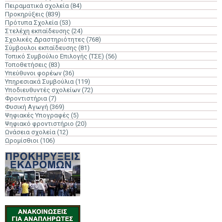
Πειραματικά σχολεία
(84)
Προκηρύξεις
(839)
Πρότυπα Σχολεία
(53)
Στελέχη εκπαίδευσης
(24)
Σχολικές Δραστηριότητες
(768)
Σύμβουλοι εκπαίδευσης
(81)
Τοπικό Συμβούλιο Επιλογής (ΤΣΕ)
(56)
Τοποθετήσεις
(83)
Υπεύθυνοι φορέων
(36)
Υπηρεσιακά Συμβούλια
(119)
Υποδιευθυντές σχολείων
(72)
Φροντιστήρια
(7)
Φυσική Αγωγή
(369)
Ψηφιακές Υπογραφές
(5)
Ψηφιακό φροντιστήριο
(20)
Ωνάσεια σχολεία
(12)
Ωρομίσθιοι
(106)