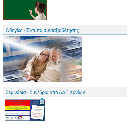
Οδηγίες - Έντυπα συνταξιοδότησης
Σεμινάρια - Συνέδρια από ΔΔΕ Χανίων