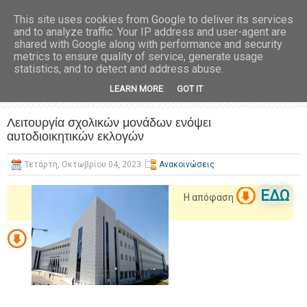
This site uses cookies from Google to deliver its services
and to analyze traffic. Your IP address and user-agent are
shared with Google along with performance and security
metrics to ensure quality of service, generate usage
statistics, and to detect and address abuse.
LEARN MORE
GOT IT
Λειτουργία σχολικών μονάδων ενόψει
αυτοδιοικητικών εκλογών
Τετάρτη, Οκτωβρίου 04, 2023
Ανακοινώσεις
ΕΔΩ
Η απόφαση