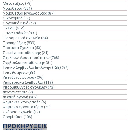
Μετατάξεις
(79)
Νομοθεσία
(381)
ΝομοθεσίαΠανελλαδικές
(87)
Οικονομικά
(12)
Οργανικά κενά
(47)
ΠΥΣΔΕ
(612)
Πανελλαδικές
(891)
Πειραματικά σχολεία
(84)
Προκηρύξεις
(839)
Πρότυπα Σχολεία
(53)
Στελέχη εκπαίδευσης
(24)
Σχολικές Δραστηριότητες
(768)
Σύμβουλοι εκπαίδευσης
(81)
Τοπικό Συμβούλιο Επιλογής (ΤΣΕ)
(57)
Τοποθετήσεις
(83)
Υπεύθυνοι φορέων
(36)
Υπηρεσιακά Συμβούλια
(119)
Υποδιευθυντές σχολείων
(73)
Φροντιστήρια
(7)
Φυσική Αγωγή
(369)
Ψηφιακές Υπογραφές
(5)
Ψηφιακό φροντιστήριο
(20)
Ωνάσεια σχολεία
(12)
Ωρομίσθιοι
(106)