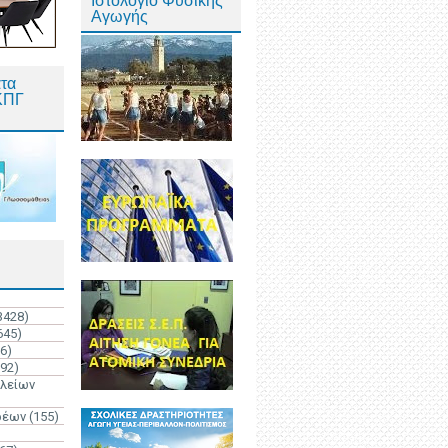
Ιστολόγιο Φυσικής
Αγωγής
τα
ΚΠΓ
3428)
645)
6)
192)
ολείων
ρέων
(155)