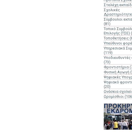
Στελέχη εκπαί
Σχολικές
Δραστηριότητε
Σύμβουλοι εκπ
(81)
Τοπικό Συμβούλ
Επιλογής (ΤΣΕ)
Τοποθετήσεις
(
Υπεύθυνοι φορ
Υπηρεσιακά Συ
(119)
Υποδιευθυντές
(73)
Φροντιστήρια
(
Φυσική Αγωγή
(
Ψηφιακές Υπογ
Ψηφιακό φροντ
(20)
Ωνάσεια σχολεί
Ωρομίσθιοι
(106