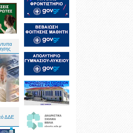
Έντυπα
τησης
πό ΔΔΕ