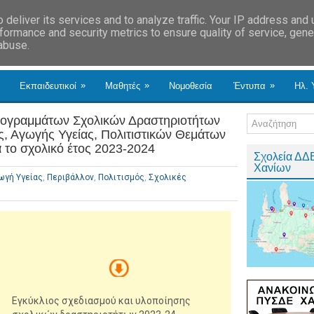
deliver its services and to analyze traffic. Your IP address and
formance and security metrics to ensure quality of service, gen
 abuse.
»
»
»
Εκπαιδευτικοί
Μαθητές
Νομοθεσία
Έντυπα
Ηλ. 
ρογραμμάτων Σχολικών Δραστηριοτήτων
ς, Αγωγής Υγείας, Πολιτιστικών Θεμάτων
α το σχολικό έτος 2023-2024
Σχολεία ΔΔ
Χανίων
ωγή Υγείας
,
Περιβάλλον
,
Πολιτισμός
,
Σχολικές
Eγκύκλιος σχεδιασμού και υλοποίησης