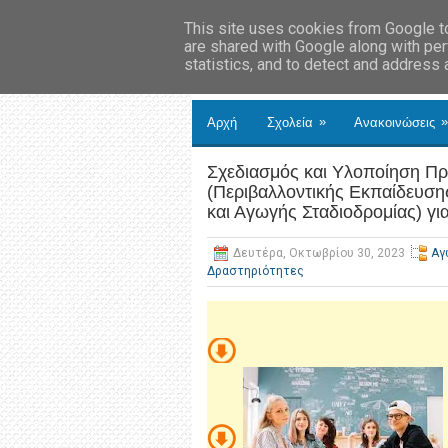
This site uses cookies from Google to 
are shared with Google along with per
statistics, and to detect and address
»
»
Αρχή
Σχολεία
Ανακοινώσεις
Σχεδιασμός και Υλοποίηση Π
(Περιβαλλοντικής Εκπαίδευση
και Αγωγής Σταδιοδρομίας) γι
Δευτέρα, Οκτωβρίου 30, 2023
Αγ
Δραστηριότητες