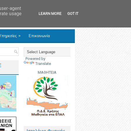
 user-agent
erate usage
LEARN MORE
GOT IT
»
Υπηρεσίες
Επικοινωνία
Powered by
Translate
Ε
ΜΑΘΗΤΕΙΑ