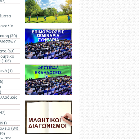
67)
)
Θέματα
ασκαλία
δευση
(30)
γλωσσών
ατα
(63)
οιητικό
ς
(105)
Κενά
(1)
6)
)
)
λλαδικές
(47)
891)
ολεία
(84)
39)
ία
(53)