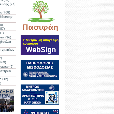
δευσης
(24)
ς
(768)
αίδευσης
ιο
(57)
83)
έων
(36)
μβούλια
 σχολείων
7)
369)
ραφές
(5)
ιστήριο
α
(12)
)