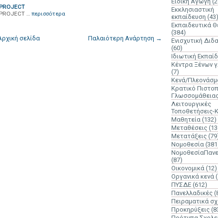
Ειδική Αγωγή
(2
PROJECT
Εκκλησιαστική
PROJECT …
περισσότερα
εκπαίδευση
(43
Εκπαιδευτικά 
(384)
Αρχική σελίδα
Παλαιότερη Ανάρτηση →
Ενισχυτική Διδ
(60)
Ιδιωτική Εκπαί
Κέντρα Ξένων 
(7)
Κενά/Πλεονάσμ
Κρατικό Πιστοπ
Γλωσσομάθεια
Λειτουργικές
Τοποθετήσεις-
Μαθητεία
(132)
Μεταθέσεις
(13
Μετατάξεις
(79
Νομοθεσία
(381
ΝομοθεσίαΠανε
(87)
Οικονομικά
(12)
Οργανικά κενά
ΠΥΣΔΕ
(612)
Πανελλαδικές
(
Πειραματικά σχ
Προκηρύξεις
(8
Πρότυπα Σχολε