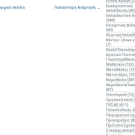
Ειδική Αγωγή
(2
Εκκλησιαστική
Αρχική σελίδα
Παλαιότερη Ανάρτηση →
εκπαίδευση
(43
Εκπαιδευτικά 
(384)
Ενισχυτική Διδ
(60)
Ιδιωτική Εκπαί
Κέντρα Ξένων 
(7)
Κενά/Πλεονάσμ
Κρατικό Πιστοπ
Γλωσσομάθεια
Μαθητεία
(132)
Μεταθέσεις
(13
Μετατάξεις
(79
Νομοθεσία
(381
ΝομοθεσίαΠανε
(87)
Οικονομικά
(12)
Οργανικά κενά
ΠΥΣΔΕ
(611)
Πανελλαδικές
(
Πειραματικά σχ
Προκηρύξεις
(8
Πρότυπα Σχολε
Στελέχη εκπαί