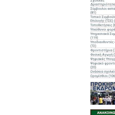
Σχολικές
Δραστηριότητε
Σύμβουλοι εκπ
(81)
Τοπικό Συμβούλ
Επιλογής (ΤΣΕ)
Τοποθετήσεις
(
Υπεύθυνοι φορ
Υπηρεσιακά Συ
(119)
Υποδιευθυντές
(72)
Φροντιστήρια
(
Φυσική Αγωγή
(
Ψηφιακές Υπογ
Ψηφιακό φροντ
(20)
Ωνάσεια σχολεί
Ωρομίσθιοι
(106