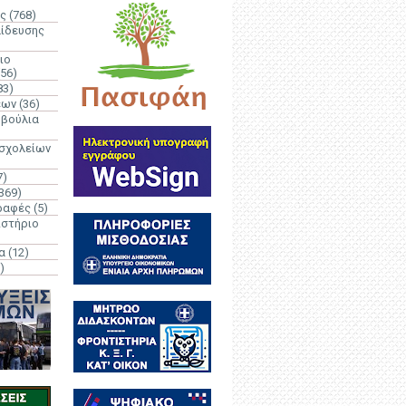
ς
(768)
αίδευσης
ιο
(56)
83)
έων
(36)
μβούλια
 σχολείων
7)
369)
ραφές
(5)
ιστήριο
α
(12)
)