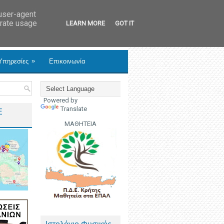
 user-agent
erate usage
LEARN MORE
GOT IT
»
Υπηρεσίες
Επικοινωνία
Powered by
Translate
Ε
ΜΑΘΗΤΕΙΑ