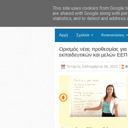
This site uses cookies from Google to 
are shared with Google along with per
statistics, and to detect and address
»
»
Αρχή
Σχολεία
Ανακοινώσεις
Ορισμός νέας προθεσμίας γι
εκπαιδευτικών και μελών ΕΕΠ
Τετάρτη, Σεπτεμβρίου 06, 2023
Α