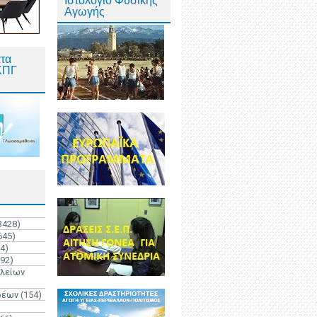
Ιστολόγιο Φυσικής
Αγωγής
τα
ΚΠΓ
3428)
645)
4)
192)
ολείων
ρέων
(154)