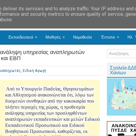
deliver its services and to analyze traffic. Your IP address and
formance and security metrics to ensure quality of service, gen
 abuse.
»
»
»
Εκπαιδευτικοί
Μαθητές
Νομοθεσία
Έντυπα
Ηλ. 
α ανάληψη υπηρεσίας αναπληρωτών
 και ΕΒΠ
Σχολεία ΔΔ
ναπληρωτές
,
Ειδική Αγωγή
Χανίων
Από το Υπουργείο Παιδείας, Θρησκευμάτων
και Αθλητισμού ανακοινώνεται ότι, λόγω των
δυσμενών συνθηκών από την κακοκαιρία που
πλήττει περιοχές της χώρας, η προθεσμία
ανάληψης υπηρεσίας των προσληφθέντων
αναπληρωτών εκπαιδευτικών και μελών Ειδικού
Εκπαιδευτικού Προσωπικού και Ειδικού
Βοηθητικού Προσωπικού, καθορίζεται, εκ