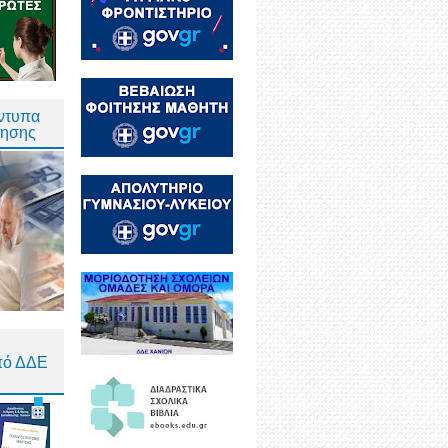
Έντυπα
τησης
πό ΔΔΕ