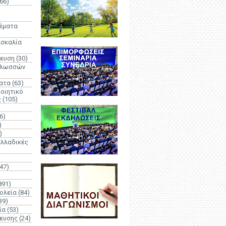
66)
)
Θέματα
ασκαλία
δευση
(30)
γλωσσών
ατα
(63)
οιητικό
ς
(105)
6)
)
)
λλαδικές
(47)
891)
ολεία
(84)
39)
ία
(53)
δευσης
(24)