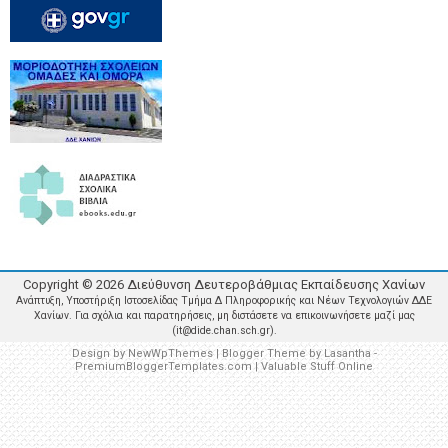
Copyright ©
2026
Διεύθυνση Δευτεροβάθμιας Εκπαίδευσης Χανίων
Ανάπτυξη, Υποστήριξη Ιστοσελίδας Τμήμα Δ Πληροφορικής και Νέων Τεχνολογιών ΔΔΕ
Χανίων. Για σχόλια και παρατηρήσεις, μη διστάσετε να επικοινωνήσετε μαζί μας
(it@dide.chan.sch.gr).
Design by
NewWpThemes
| Blogger Theme by
Lasantha
-
PremiumBloggerTemplates.com
|
Valuable Stuff Online