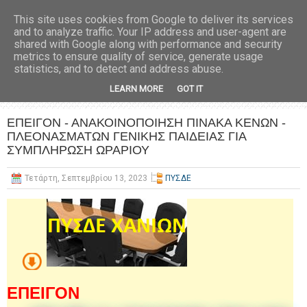
This site uses cookies from Google to deliver its services
and to analyze traffic. Your IP address and user-agent are
shared with Google along with performance and security
metrics to ensure quality of service, generate usage
statistics, and to detect and address abuse.
LEARN MORE
GOT IT
ΕΠΕΙΓΟΝ - ΑΝΑΚΟΙΝΟΠΟΙΗΣΗ ΠΙΝΑΚΑ ΚΕΝΩΝ -
ΠΛΕΟΝΑΣΜΑΤΩΝ ΓΕΝΙΚΗΣ ΠΑΙΔΕΙΑΣ ΓΙΑ
ΣΥΜΠΛΗΡΩΣΗ ΩΡΑΡΙΟΥ
Τετάρτη, Σεπτεμβρίου 13, 2023
ΠΥΣΔΕ
ΕΠΕΙΓΟΝ