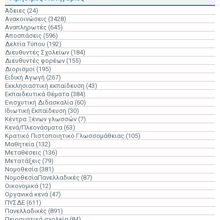
Άδειες
(24)
Ανακοινώσεις
(3428)
Αναπληρωτές
(645)
Αποσπάσεις
(596)
Δελτία Τύπου
(192)
Διευθυντές Σχολείων
(184)
Διευθυντές φορέων
(155)
Διορισμοί
(195)
Ειδική Αγωγή
(267)
Εκκλησιαστική εκπαίδευση
(43)
Εκπαιδευτικά Θέματα
(384)
Ενισχυτική Διδασκαλία
(60)
Ιδιωτική Εκπαίδευση
(30)
Κέντρα Ξένων γλωσσών
(7)
Κενά/Πλεονάσματα
(63)
Κρατικό Πιστοποιητικό Γλωσσομάθειας
(105)
Μαθητεία
(132)
Μεταθέσεις
(136)
Μετατάξεις
(79)
Νομοθεσία
(381)
ΝομοθεσίαΠανελλαδικές
(87)
Οικονομικά
(12)
Οργανικά κενά
(47)
ΠΥΣΔΕ
(611)
Πανελλαδικές
(891)
Πειραματικά σχολεία
(84)