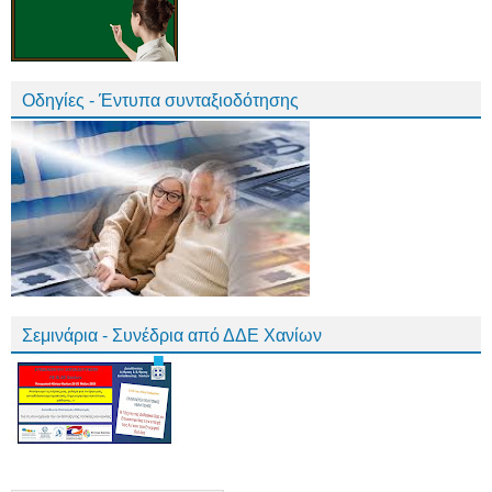
Οδηγίες - Έντυπα συνταξιοδότησης
Σεμινάρια - Συνέδρια από ΔΔΕ Χανίων