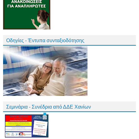
Οδηγίες - Έντυπα συνταξιοδότησης
Σεμινάρια - Συνέδρια από ΔΔΕ Χανίων