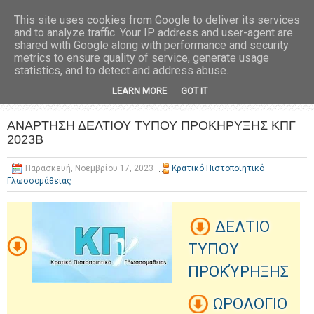
This site uses cookies from Google to deliver its services
and to analyze traffic. Your IP address and user-agent are
shared with Google along with performance and security
metrics to ensure quality of service, generate usage
statistics, and to detect and address abuse.
LEARN MORE
GOT IT
ΑΝΑΡΤΗΣΗ ΔΕΛΤΙΟΥ ΤΥΠΟΥ ΠΡΟΚΗΡΥΞΗΣ ΚΠΓ
2023Β
Παρασκευή, Νοεμβρίου 17, 2023
Κρατικό Πιστοποιητικό
Γλωσσομάθειας
ΔΕΛΤΙΟ
ΤΥΠΟΥ
ΠΡΟΚΎΡΗΞΗΣ
ΩΡΟΛΟΓΙΟ