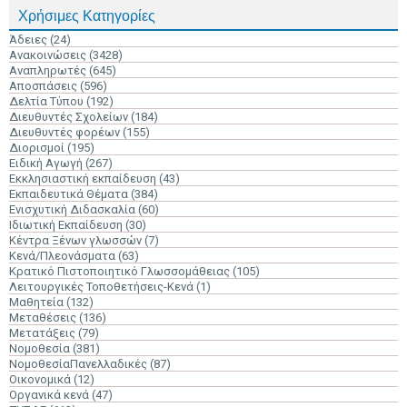
Χρήσιμες Κατηγορίες
Άδειες
(24)
Ανακοινώσεις
(3428)
Αναπληρωτές
(645)
Αποσπάσεις
(596)
Δελτία Τύπου
(192)
Διευθυντές Σχολείων
(184)
Διευθυντές φορέων
(155)
Διορισμοί
(195)
Ειδική Αγωγή
(267)
Εκκλησιαστική εκπαίδευση
(43)
Εκπαιδευτικά Θέματα
(384)
Ενισχυτική Διδασκαλία
(60)
Ιδιωτική Εκπαίδευση
(30)
Κέντρα Ξένων γλωσσών
(7)
Κενά/Πλεονάσματα
(63)
Κρατικό Πιστοποιητικό Γλωσσομάθειας
(105)
Λειτουργικές Τοποθετήσεις-Κενά
(1)
Μαθητεία
(132)
Μεταθέσεις
(136)
Μετατάξεις
(79)
Νομοθεσία
(381)
ΝομοθεσίαΠανελλαδικές
(87)
Οικονομικά
(12)
Οργανικά κενά
(47)