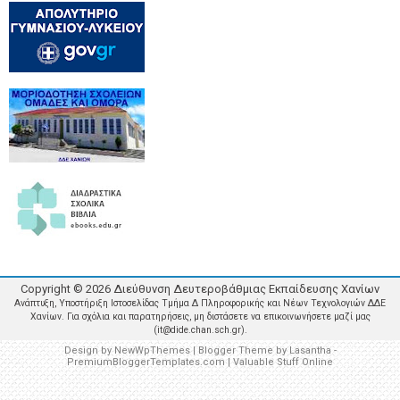
Copyright ©
2026
Διεύθυνση Δευτεροβάθμιας Εκπαίδευσης Χανίων
Ανάπτυξη, Υποστήριξη Ιστοσελίδας Τμήμα Δ Πληροφορικής και Νέων Τεχνολογιών ΔΔΕ
Χανίων. Για σχόλια και παρατηρήσεις, μη διστάσετε να επικοινωνήσετε μαζί μας
(it@dide.chan.sch.gr).
Design by
NewWpThemes
| Blogger Theme by
Lasantha
-
PremiumBloggerTemplates.com
|
Valuable Stuff Online