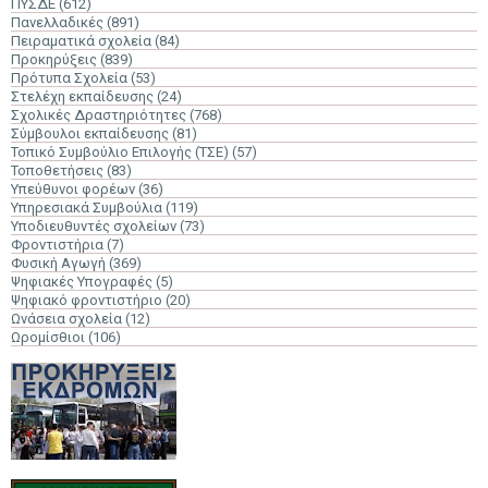
ΠΥΣΔΕ
(612)
Πανελλαδικές
(891)
Πειραματικά σχολεία
(84)
Προκηρύξεις
(839)
Πρότυπα Σχολεία
(53)
Στελέχη εκπαίδευσης
(24)
Σχολικές Δραστηριότητες
(768)
Σύμβουλοι εκπαίδευσης
(81)
Τοπικό Συμβούλιο Επιλογής (ΤΣΕ)
(57)
Τοποθετήσεις
(83)
Υπεύθυνοι φορέων
(36)
Υπηρεσιακά Συμβούλια
(119)
Υποδιευθυντές σχολείων
(73)
Φροντιστήρια
(7)
Φυσική Αγωγή
(369)
Ψηφιακές Υπογραφές
(5)
Ψηφιακό φροντιστήριο
(20)
Ωνάσεια σχολεία
(12)
Ωρομίσθιοι
(106)