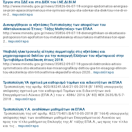
Έργου στα ΣΔΕ και στα ΔΙΕΚ του Ι.ΝΕ.ΔΙ.ΒΙ.Μ
http://www.minedu.gov.gr/news/35826-06-07-18-xorigisi-epidomatos-anergias-
se-proin-apasxoloymenous-me-symvasi-ergou-sta-sde-kai-sta-diek-tou-i-ne-di-vi-
m-2…
περισσότερα
Διενεργήθηκαν οι εξετάσεις Πιστοποίησης των αποφοίτων του
«Μεταλυκειακού Έτους - Τάξης Μαθητείας» των ΕΠΑΛ
http://www.minedu.gov.gr/news/35856-09-07-18-dienergithikan-oi-eksetaseis-
pistopoiisis-ton-apofoiton-tou-metalykeiakoy-etous-taksis-mathiteias-ton-epal-
2…
περισσότερα
Υποβολή ηλεκτρονικής αίτησης συμμετοχής στις εξετάσεις και
μηχανογραφικού δελτίου για την εισαγωγή Ελλήνων του εξωτερικού στην
Τριτοβάθμια Εκπαίδευση έτους 2018.
http://www.minedu.gov.gr/news/35852-09-07-18-ypovoli-ilektronikis-aitisis-
symmetoxis-stis-eksetaseis-kai-mixanografikoy-deltiou-gia-tin-eisagogi-ellinon-
tou-eksoterikoy-stin-tritovathmia-ekpaidefsi-etous-2020…
περισσότερα
Τροποποίηση ΥΑ σχετικά με καθορισμό τομέων και ειδικοτήτων σε ΕΠΑΛ
Τροποποίηση της αριθμ. Φ20/83241/Δ4/21-05-2018 (Β' 1890) υπουργικής
απόφασης σχετικά με τον καθορισμό Τομέων και Ειδικοτήτων ανά
Επαγγελματικό Λύκειο (ΕΠΑ.Λ.) του ν. 4386/ 2016 (Α' 83) ΦΕΚ 2635/Β/5-7-
2018 …
περισσότερα
Τροποποίηση Υ.Α. αναθέσεων μαθημάτων σε ΕΠΑΛ
Τροποποίηση της υπ' αριθμ. Φ22/75401/Δ4/10-05-2018 (Β' 1664) υπουργικής
απόφασης περί των αναθέσεων μαθημάτων Επαγγελματικού Λυκείου ως
προς τον τίτλο μαθήματος Επιλογής της Α' τάξης ΕΠΑ.Λ., ως προς τον τίτλο
και τις …
περισσότερα