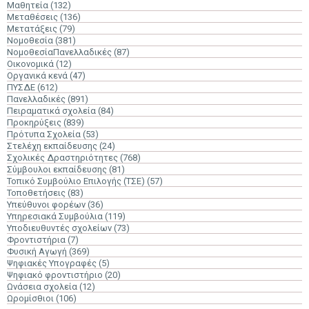
Μαθητεία
(132)
Μεταθέσεις
(136)
Μετατάξεις
(79)
Νομοθεσία
(381)
ΝομοθεσίαΠανελλαδικές
(87)
Οικονομικά
(12)
Οργανικά κενά
(47)
ΠΥΣΔΕ
(612)
Πανελλαδικές
(891)
Πειραματικά σχολεία
(84)
Προκηρύξεις
(839)
Πρότυπα Σχολεία
(53)
Στελέχη εκπαίδευσης
(24)
Σχολικές Δραστηριότητες
(768)
Σύμβουλοι εκπαίδευσης
(81)
Τοπικό Συμβούλιο Επιλογής (ΤΣΕ)
(57)
Τοποθετήσεις
(83)
Υπεύθυνοι φορέων
(36)
Υπηρεσιακά Συμβούλια
(119)
Υποδιευθυντές σχολείων
(73)
Φροντιστήρια
(7)
Φυσική Αγωγή
(369)
Ψηφιακές Υπογραφές
(5)
Ψηφιακό φροντιστήριο
(20)
Ωνάσεια σχολεία
(12)
Ωρομίσθιοι
(106)