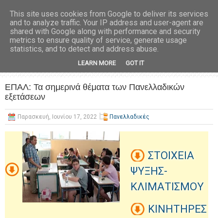
This site uses cookies from Google to deliver its services
and to analyze traffic. Your IP address and user-agent are
shared with Google along with performance and security
metrics to ensure quality of service, generate usage
statistics, and to detect and address abuse.
LEARN MORE
GOT IT
ΕΠΑΛ: Τα σημερινά θέματα των Πανελλαδικών
εξετάσεων
Παρασκευή, Ιουνίου 17, 2022
Πανελλαδικές
ΣΤΟΙΧΕΙΑ
ΨΥΞΗΣ-
ΚΛΙΜΑΤΙΣΜΟΥ
ΚΙΝΗΤΗΡΕΣ