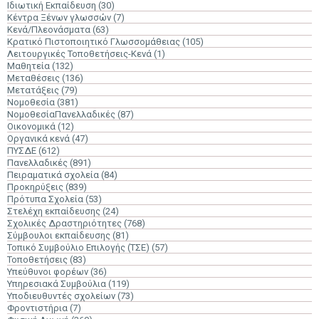
Ιδιωτική Εκπαίδευση
(30)
Κέντρα Ξένων γλωσσών
(7)
Κενά/Πλεονάσματα
(63)
Κρατικό Πιστοποιητικό Γλωσσομάθειας
(105)
Λειτουργικές Τοποθετήσεις-Κενά
(1)
Μαθητεία
(132)
Μεταθέσεις
(136)
Μετατάξεις
(79)
Νομοθεσία
(381)
ΝομοθεσίαΠανελλαδικές
(87)
Οικονομικά
(12)
Οργανικά κενά
(47)
ΠΥΣΔΕ
(612)
Πανελλαδικές
(891)
Πειραματικά σχολεία
(84)
Προκηρύξεις
(839)
Πρότυπα Σχολεία
(53)
Στελέχη εκπαίδευσης
(24)
Σχολικές Δραστηριότητες
(768)
Σύμβουλοι εκπαίδευσης
(81)
Τοπικό Συμβούλιο Επιλογής (ΤΣΕ)
(57)
Τοποθετήσεις
(83)
Υπεύθυνοι φορέων
(36)
Υπηρεσιακά Συμβούλια
(119)
Υποδιευθυντές σχολείων
(73)
Φροντιστήρια
(7)