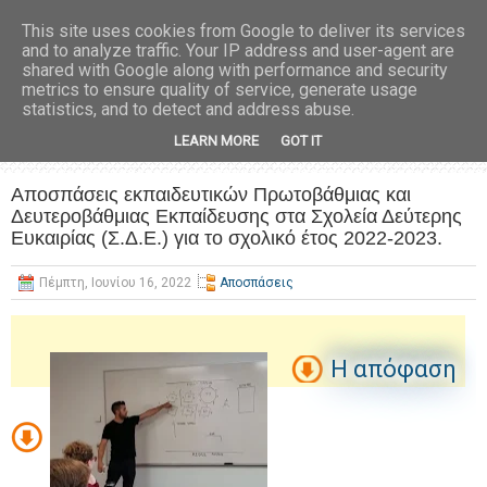
This site uses cookies from Google to deliver its services
and to analyze traffic. Your IP address and user-agent are
shared with Google along with performance and security
metrics to ensure quality of service, generate usage
statistics, and to detect and address abuse.
LEARN MORE
GOT IT
Αποσπάσεις εκπαιδευτικών Πρωτοβάθμιας και
Δευτεροβάθμιας Εκπαίδευσης στα Σχολεία Δεύτερης
Ευκαιρίας (Σ.Δ.Ε.) για το σχολικό έτος 2022-2023.
Πέμπτη, Ιουνίου 16, 2022
Αποσπάσεις
Η απόφαση