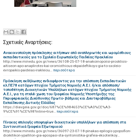
Σχετικές Αναρτήσεις:
Ανακοινοποίηση πρόσκλησης αιτήσεων από αναπληρωτές και ωρομίσθιους
εκπαιδευτικούς για το Σχολείο Ευρωπαϊκής Παιδείας Ηρακλείου
http://www.minedu.gov.gr/news/36108-25-07-18-anakoinopoiisi-prosklisis-
aitiseon-apo-anaplirotes-kai-oromisthious-ekpaideftikoys-gia-to-sxoleio-
evropaikis-paideias-irakleiou…
περισσότερα
Πρόσκληση εκδήλωσης ενδιαφέροντος για την απόσπαση Εκπαιδευτικών
κλ.ΠΕ78 κατόχων πτυχίου Τμήματος Νομικής Α.Ε.Ι. ή/και απόσπαση/
τοποθέτηση Διοικητικών Υπαλλήλων κατόχων πτυχίου Τμήματος Νομικής
Α.Ε.Ι., για τη στελέ- χωση του Γραφείου Νομικής Υποστήριξης της
Περιφερειακής Διεύθυνσης Πρωτο- βάθμιας και Δευτεροβάθμιας
Εκπαίδευσης Δυτικής Ελλάδας
https://diavgeia.gov.gr/doc/687%CE%984653%CE%A0%CE%A3-
9%CE%91%CE%98?inline=true…
περισσότερα
Πίνακας επιλογής υποψηφίων διοικητικών υπαλλήλων για απόσπαση στα
Συντονιστικά Γραφεία Εξωτερικού
http://www.minedu.gov.gr/news/36097-23-07-18-pinakas-epilogis-ypopsifion-
dioikitikon-ypallilon-gia-apospasi-sta-syntonistika-grafeia-eksoterikoy…