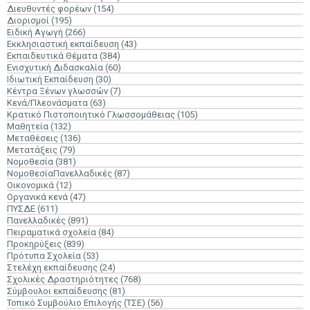
Διευθυντές φορέων
(154)
Διορισμοί
(195)
Ειδική Αγωγή
(266)
Εκκλησιαστική εκπαίδευση
(43)
Εκπαιδευτικά Θέματα
(384)
Ενισχυτική Διδασκαλία
(60)
Ιδιωτική Εκπαίδευση
(30)
Κέντρα Ξένων γλωσσών
(7)
Κενά/Πλεονάσματα
(63)
Κρατικό Πιστοποιητικό Γλωσσομάθειας
(105)
Μαθητεία
(132)
Μεταθέσεις
(136)
Μετατάξεις
(79)
Νομοθεσία
(381)
ΝομοθεσίαΠανελλαδικές
(87)
Οικονομικά
(12)
Οργανικά κενά
(47)
ΠΥΣΔΕ
(611)
Πανελλαδικές
(891)
Πειραματικά σχολεία
(84)
Προκηρύξεις
(839)
Πρότυπα Σχολεία
(53)
Στελέχη εκπαίδευσης
(24)
Σχολικές Δραστηριότητες
(768)
Σύμβουλοι εκπαίδευσης
(81)
Τοπικό Συμβούλιο Επιλογής (ΤΣΕ)
(56)