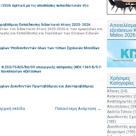
1/2026 σχετικά με τις αποσπάσεις εκπαιδευτικών στο
οβάθμιας Εκπαίδευσης διδακτικού έτους 2025- 2026
Αποτελέσμα
των του διδακτικού έτους 2025-2026:α. των ημερησίων και
εξετάσεων 
γωγής και Εκπαίδευσης και Γυμνασίων των Ενιαίων Ειδικών
Μαΐου 2026
ποψηφίων Υποδιευθυντών όλων των τύπων Σχολικών Μονάδων
. Φ.253/75425/Β6/09 υπουργικής απόφασης (ΦΕΚ 1369 Β/9-7-
ν πανελληνίων εξετάσεων
Χρήσιμες
Κατηγορίες
οψηφίων Διευθυντών Πρωτοβάθμιας και Δευτεροβάθμιας
Άδειες
(24)
Ανακοινώσεις
(
Αναπληρωτές
(
Αποσπάσεις
(59
Αρχική σελίδα
Παλαιότερη Ανάρτηση →
Δελτία Τύπου
(
Διευθυντές Σχ
(183)
Διευθυντές φο
Διορισμοί
(195)