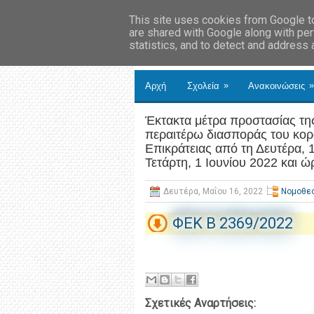
This site uses cookies from Google to 
are shared with Google along with per
statistics, and to detect and address
»
»
Αρχή
Σχολεία
Ανακοινώσεις
Έκτακτα μέτρα προστασίας της
περαιτέρω διασποράς του κο
Επικράτειας από τη Δευτέρα, 
Τετάρτη, 1 Ιουνίου 2022 και ώ
Δευτέρα, Μαΐου 16, 2022
Νομοθε
ΦΕΚ B 2369/2022
Σχετικές Αναρτήσεις: