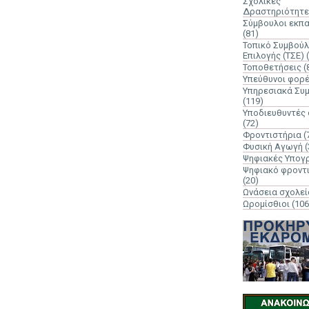
Σχολικές
Δραστηριότητε
Σύμβουλοι εκπ
(81)
Τοπικό Συμβούλ
Επιλογής (ΤΣΕ)
Τοποθετήσεις
(
Υπεύθυνοι φορ
Υπηρεσιακά Συ
(119)
Υποδιευθυντές
(72)
Φροντιστήρια
(
Φυσική Αγωγή
(
Ψηφιακές Υπογ
Ψηφιακό φροντ
(20)
Ωνάσεια σχολεί
Ωρομίσθιοι
(106