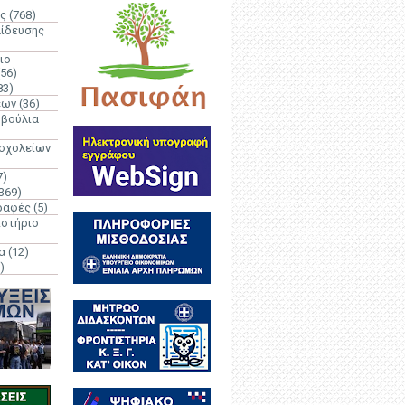
ς
(768)
αίδευσης
ιο
(56)
83)
έων
(36)
μβούλια
 σχολείων
7)
369)
ραφές
(5)
ιστήριο
α
(12)
)