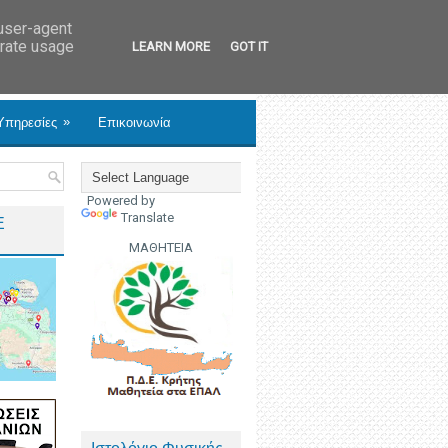
 user-agent
erate usage
LEARN MORE
GOT IT
»
Υπηρεσίες
Επικοινωνία
Powered by
Translate
Ε
ΜΑΘΗΤΕΙΑ