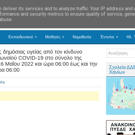
deliver its services and to analyze traffic. Your IP address and
formance and security metrics to ensure quality of service, gen
 abuse.
»
»
»
Εκπαιδευτικοί
Μαθητές
Νομοθεσία
Έντυπα
Ηλ. 
 δημόσιας υγείας από τον κίνδυνο
ρωνοϊού COVID-19 στο σύνολο της
16 Μαΐου 2022 και ώρα 06:00 έως και την
Σχολεία ΔΔ
ρα 06:00
Χανίων
σία