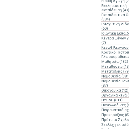
Ειδική Αγωγή
(2
Εκκλησιαστική
εκπαίδευση
(43
Εκπαιδευτικά 
(384)
Ενισχυτική Διδ
(60)
Ιδιωτική Εκπαί
Κέντρα Ξένων 
(7)
Κενά/Πλεονάσμ
Κρατικό Πιστοπ
Γλωσσομάθεια
Μαθητεία
(132)
Μεταθέσεις
(13
Μετατάξεις
(79
Νομοθεσία
(381
ΝομοθεσίαΠανε
(87)
Οικονομικά
(12)
Οργανικά κενά
ΠΥΣΔΕ
(611)
Πανελλαδικές
(
Πειραματικά σχ
Προκηρύξεις
(8
Πρότυπα Σχολε
Στελέχη εκπαί