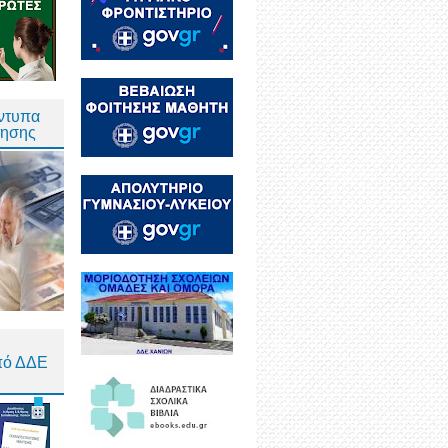
Έντυπα
τησης
πό ΔΔΕ