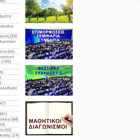
66)
)
Θέματα
ασκαλία
δευση
(30)
γλωσσών
ατα
(63)
οιητικό
ς
(105)
6)
)
)
λλαδικές
(47)
891)
ολεία
(84)
39)
ία
(53)
δευσης
(24)