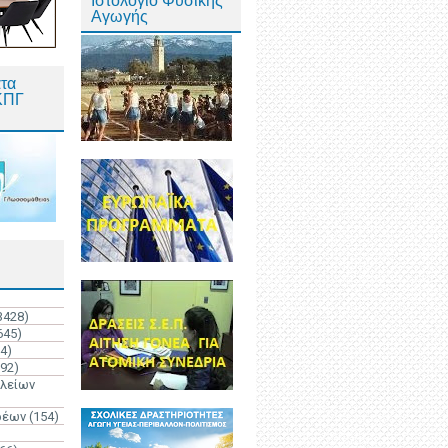
Ιστολόγιο Φυσικής
Αγωγής
τα
ΚΠΓ
3428)
645)
4)
192)
ολείων
ρέων
(154)