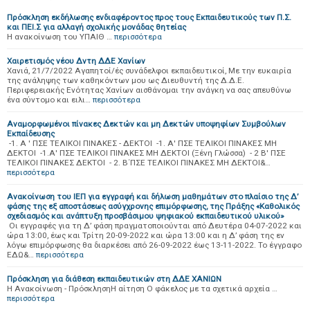
Πρόσκληση εκδήλωσης ενδιαφέροντος προς τους Εκπαιδευτικούς των Π.Σ.
και ΠΕΙ.Σ για αλλαγή σχολικής μονάδας θητείας
Η ανακοίνωση του ΥΠΑΙΘ …
περισσότερα
Χαιρετισμός νέου Δντη ΔΔΕ Χανίων
Χανιά, 21/7/2022 Αγαπητοί/ές συνάδελφοι εκπαιδευτικοί, Με την ευκαιρία
της ανάληψης των καθηκόντων μου ως Διευθυντή της Δ.Δ.Ε.
Περιφερειακής Ενότητας Χανίων αισθάνομαι την ανάγκη να σας απευθύνω
ένα σύντομο και ειλι…
περισσότερα
Αναμορφωμένοι πίνακες Δεκτών και μη Δεκτών υποψηφίων Συμβούλων
Εκπαίδευσης
-1. Α ' ΠΣΕ ΤΕΛΙΚΟΙ ΠΙΝΑΚΕΣ - ΔΕΚΤΟΙ -1. Α' ΠΣΕ ΤΕΛΙΚΟΙ ΠΙΝΑΚΕΣ ΜΗ
ΔΕΚΤΟΙ -1.Α' ΠΣΕ ΤΕΛΙΚΟΙ ΠΙΝΑΚΕΣ ΜΗ ΔΕΚΤΟΙ (Ξένη Γλώσσα) - 2 Β' ΠΣΕ
ΤΕΛΙΚΟΙ ΠΙΝΑΚΕΣ ΔΕΚΤΟΙ - 2. Β΄ΠΣΕ ΤΕΛΙΚΟΙ ΠΙΝΑΚΕΣ ΜΗ ΔΕΚΤΟΙ&…
περισσότερα
Ανακοίνωση του ΙΕΠ για εγγραφή και δήλωση μαθημάτων στο πλαίσιο της Δ’
φάσης της εξ αποστάσεως ασύγχρονης επιμόρφωσης, της Πράξης «Καθολικός
σχεδιασμός και ανάπτυξη προσβάσιμου ψηφιακού εκπαιδευτικού υλικού»
Οι εγγραφές για τη Δ’ φάση πραγματοποιούνται από Δευτέρα 04-07-2022 και
ώρα 13:00, έως και Τρίτη 20-09-2022 και ώρα 13:00 και η Δ’ φάση της εν
λόγω επιμόρφωσης θα διαρκέσει από 26-09-2022 έως 13-11-2022. Το έγγραφο
ΕΔΩ&…
περισσότερα
Πρόσκληση για διάθεση εκπαιδευτικών στη ΔΔΕ ΧΑΝΙΩΝ
Η Ανακοίνωση - ΠρόσκλησηΗ αίτηση Ο φάκελος με τα σχετικά αρχεία …
περισσότερα