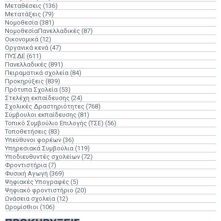
Μεταθέσεις
(136)
Μετατάξεις
(79)
Νομοθεσία
(381)
ΝομοθεσίαΠανελλαδικές
(87)
Οικονομικά
(12)
Οργανικά κενά
(47)
ΠΥΣΔΕ
(611)
Πανελλαδικές
(891)
Πειραματικά σχολεία
(84)
Προκηρύξεις
(839)
Πρότυπα Σχολεία
(53)
Στελέχη εκπαίδευσης
(24)
Σχολικές Δραστηριότητες
(768)
Σύμβουλοι εκπαίδευσης
(81)
Τοπικό Συμβούλιο Επιλογής (ΤΣΕ)
(56)
Τοποθετήσεις
(83)
Υπεύθυνοι φορέων
(36)
Υπηρεσιακά Συμβούλια
(119)
Υποδιευθυντές σχολείων
(72)
Φροντιστήρια
(7)
Φυσική Αγωγή
(369)
Ψηφιακές Υπογραφές
(5)
Ψηφιακό φροντιστήριο
(20)
Ωνάσεια σχολεία
(12)
Ωρομίσθιοι
(106)