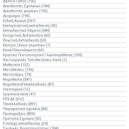
Δελτία Τύπου
(192)
Διευθυντές Σχολείων
(184)
Διευθυντές φορέων
(155)
Διορισμοί
(195)
Ειδική Αγωγή
(267)
Εκκλησιαστική εκπαίδευση
(43)
Εκπαιδευτικά Θέματα
(384)
Ενισχυτική Διδασκαλία
(60)
Ιδιωτική Εκπαίδευση
(30)
Κέντρα Ξένων γλωσσών
(7)
Κενά/Πλεονάσματα
(63)
Κρατικό Πιστοποιητικό Γλωσσομάθειας
(105)
Λειτουργικές Τοποθετήσεις-Κενά
(1)
Μαθητεία
(132)
Μεταθέσεις
(136)
Μετατάξεις
(79)
Νομοθεσία
(381)
ΝομοθεσίαΠανελλαδικές
(87)
Οικονομικά
(12)
Οργανικά κενά
(47)
ΠΥΣΔΕ
(612)
Πανελλαδικές
(891)
Πειραματικά σχολεία
(84)
Προκηρύξεις
(839)
Πρότυπα Σχολεία
(53)
Στελέχη εκπαίδευσης
(24)
Σχολικές Δραστηριότητες
(768)