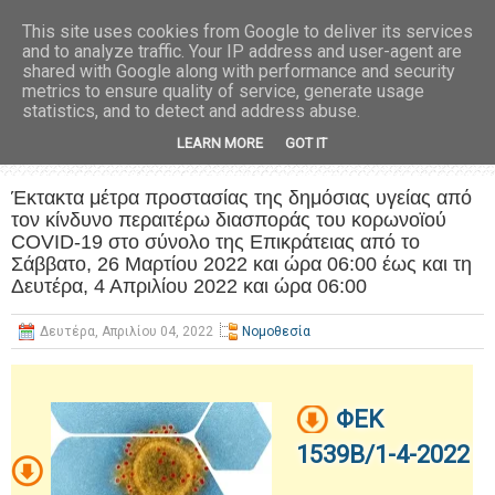
This site uses cookies from Google to deliver its services
and to analyze traffic. Your IP address and user-agent are
shared with Google along with performance and security
metrics to ensure quality of service, generate usage
statistics, and to detect and address abuse.
LEARN MORE
GOT IT
Έκτακτα μέτρα προστασίας της δημόσιας υγείας από
τον κίνδυνο περαιτέρω διασποράς του κορωνοϊού
COVID-19 στο σύνολο της Επικράτειας από το
Σάββατο, 26 Μαρτίου 2022 και ώρα 06:00 έως και τη
Δευτέρα, 4 Απριλίου 2022 και ώρα 06:00
Δευτέρα, Απριλίου 04, 2022
Νομοθεσία
ΦΕΚ
1539Β/1-4-2022