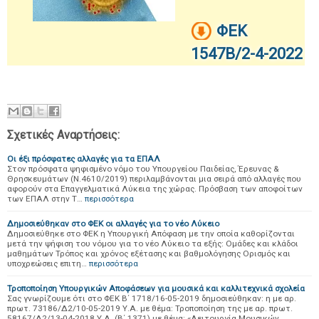
ΦΕΚ
1547Β/2-4-2022
Σχετικές Αναρτήσεις:
Οι έξι πρόσφατες αλλαγές για τα ΕΠΑΛ
Στον πρόσφατα ψηφισμένο νόμο του Υπουργείου Παιδείας, Έρευνας &
Θρησκευμάτων (Ν.4610/2019) περιλαμβάνονται μια σειρά από αλλαγές που
αφορούν στα Επαγγελματικά Λύκεια της χώρας. Πρόσβαση των αποφοίτων
των ΕΠΑΛ στην Τ…
περισσότερα
Δημοσιεύθηκαν στο ΦΕΚ οι αλλαγές για το νέο Λύκειο
Δημοσιεύθηκε στο ΦΕΚ η Υπουργική Απόφαση με την οποία καθορίζονται
μετά την ψήφιση του νόμου για το νέο Λύκειο τα εξής: Ομάδες και κλάδοι
μαθημάτων Τρόπος και χρόνος εξέτασης και βαθμολόγησης Ορισμός και
υποχρεώσεις επιτη…
περισσότερα
Τροποποίηση Yπουργικών Aποφάσεων για μουσικά και καλλιτεχνικά σχολεία
Σας γνωρίζουμε ότι στο ΦΕΚ Β΄ 1718/16-05-2019 δημοσιεύθηκαν: η με αρ.
πρωτ. 73186/Δ2/10-05-2019 Υ.Α. με θέμα: Τροποποίηση της με αρ. πρωτ.
58167/Δ2/13-04-2018 Υ.Α. (Β΄ 1371) με θέμα: «Λειτουργία Μουσικών