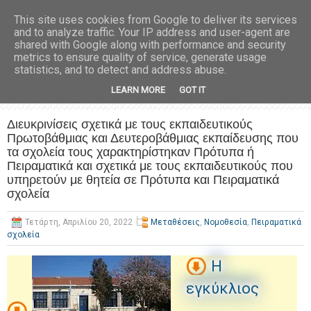
This site uses cookies from Google to deliver its services
and to analyze traffic. Your IP address and user-agent are
shared with Google along with performance and security
metrics to ensure quality of service, generate usage
statistics, and to detect and address abuse.
LEARN MORE
GOT IT
Διευκρινίσεις σχετικά με τους εκπαιδευτικούς
Πρωτοβάθμιας και Δευτεροβάθμιας εκπαίδευσης που
τα σχολεία τους χαρακτηρίστηκαν Πρότυπα ή
Πειραματικά και σχετικά με τους εκπαιδευτικούς που
υπηρετούν με θητεία σε Πρότυπα και Πειραματικά
σχολεία
Τετάρτη, Απριλίου 20, 2022
Μεταθέσεις
,
Νομοθεσία
,
Πειραματικά
σχολεία
Η
εγκύκλιος