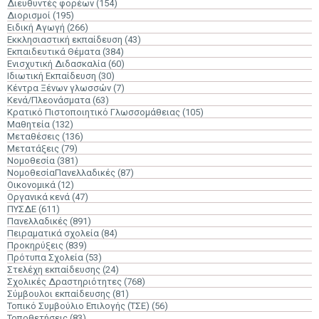
Διευθυντές φορέων
(154)
Διορισμοί
(195)
Ειδική Αγωγή
(266)
Εκκλησιαστική εκπαίδευση
(43)
Εκπαιδευτικά Θέματα
(384)
Ενισχυτική Διδασκαλία
(60)
Ιδιωτική Εκπαίδευση
(30)
Κέντρα Ξένων γλωσσών
(7)
Κενά/Πλεονάσματα
(63)
Κρατικό Πιστοποιητικό Γλωσσομάθειας
(105)
Μαθητεία
(132)
Μεταθέσεις
(136)
Μετατάξεις
(79)
Νομοθεσία
(381)
ΝομοθεσίαΠανελλαδικές
(87)
Οικονομικά
(12)
Οργανικά κενά
(47)
ΠΥΣΔΕ
(611)
Πανελλαδικές
(891)
Πειραματικά σχολεία
(84)
Προκηρύξεις
(839)
Πρότυπα Σχολεία
(53)
Στελέχη εκπαίδευσης
(24)
Σχολικές Δραστηριότητες
(768)
Σύμβουλοι εκπαίδευσης
(81)
Τοπικό Συμβούλιο Επιλογής (ΤΣΕ)
(56)
Τοποθετήσεις
(83)