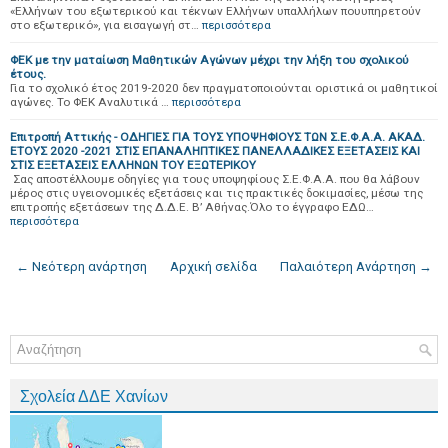
«Ελλήνων του εξωτερικού και τέκνων Ελλήνων υπαλλήλων πουυπηρετούν
στο εξωτερικό», για εισαγωγή στ…
περισσότερα
ΦΕΚ με την ματαίωση Μαθητικών Αγώνων μέχρι την λήξη του σχολικού
έτους.
Για το σχολικό έτος 2019-2020 δεν πραγματοποιούνται οριστικά οι μαθητικοί
αγώνες. Το ΦΕΚ Αναλυτικά …
περισσότερα
Επιτροπή Αττικής - ΟΔΗΓΙΕΣ ΓΙΑ ΤΟΥΣ ΥΠΟΨΗΦΙΟΥΣ ΤΩΝ Σ.Ε.Φ.Α.Α. ΑΚΑΔ.
ΕΤΟΥΣ 2020 -2021 ΣΤΙΣ ΕΠΑΝΑΛΗΠΤΙΚΕΣ ΠΑΝΕΛΛΑΔΙΚΕΣ ΕΞΕΤΑΣΕΙΣ ΚΑΙ
ΣΤΙΣ ΕΞΕΤΑΣΕΙΣ ΕΛΛΗΝΩΝ ΤΟΥ ΕΞΩΤΕΡΙΚΟΥ
Σας αποστέλλουμε οδηγίες για τους υποψηφίους Σ.Ε.Φ.Α.Α. που θα λάβουν
μέρος στις υγειονομικές εξετάσεις και τις πρακτικές δοκιμασίες, μέσω της
επιτροπής εξετάσεων της Δ.Δ.Ε. Β’ Αθήνας.Όλο το έγγραφο ΕΔΩ…
περισσότερα
← Νεότερη ανάρτηση
Αρχική σελίδα
Παλαιότερη Ανάρτηση →
Σχολεία ΔΔΕ Χανίων