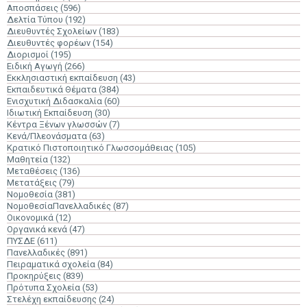
Αποσπάσεις
(596)
Δελτία Τύπου
(192)
Διευθυντές Σχολείων
(183)
Διευθυντές φορέων
(154)
Διορισμοί
(195)
Ειδική Αγωγή
(266)
Εκκλησιαστική εκπαίδευση
(43)
Εκπαιδευτικά Θέματα
(384)
Ενισχυτική Διδασκαλία
(60)
Ιδιωτική Εκπαίδευση
(30)
Κέντρα Ξένων γλωσσών
(7)
Κενά/Πλεονάσματα
(63)
Κρατικό Πιστοποιητικό Γλωσσομάθειας
(105)
Μαθητεία
(132)
Μεταθέσεις
(136)
Μετατάξεις
(79)
Νομοθεσία
(381)
ΝομοθεσίαΠανελλαδικές
(87)
Οικονομικά
(12)
Οργανικά κενά
(47)
ΠΥΣΔΕ
(611)
Πανελλαδικές
(891)
Πειραματικά σχολεία
(84)
Προκηρύξεις
(839)
Πρότυπα Σχολεία
(53)
Στελέχη εκπαίδευσης
(24)