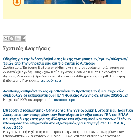
Σχετικές Αναρτήσεις:
Oδηγίες για την έκδοση Βεβαίωσης Νίκης των μαθητών/τριών/αθλητών/
τριών από την υπηρεσία μας και τις σχετικές Αιτήσεις
Διαδικασία Έκδοσης Βεβαίωσης Νίκης για την αναγνώριση διάκρισης σε
Διεθνείς(Παγκόσμιους Σχολικούς αγώνες ) καθώς και σε Πανελλήνιους
Αγώνες Λυκείων (Ομαδικών καιΑτομικών Αθλημάτων) σε pdf H αίτηση
βεβαίωσης Πανελλή…
περισσότερα
Ανάθεσης καθηκόντων ως ομοσπονδιακών προπονητών ή και τεχνικών
συμβούλων σε εκπαιδευτικούς ΠΕ11 Φυσικής Αγωγής σχ. έτους 2020-2021
Η σχετική ΚΥΑ σε μορφή pdf …
περισσότερα
Επιτροπή Θεσσαλονίκης - Οδηγίες για την Υγειονομική Εξέταση και Πρακτική
Δοκιμασία των υποψηφίων των Επαναληπτικών εξετάσεων ΓΕΛ και ΕΠΑΛ
και της ειδικής κατηγορίας «Ελλήνων του εξωτερικού και τέκνων Ελλήνων
υπαλλήλων που υπηρετούν στο εξωτερικό», για εισαγωγή στα Τ.Ε.Φ.Α.Α.,
έτους 2020
Η Υγειονομική Εξέταση και η Πρακτική Δοκιμασία των υποψηφίων των
Επαναληπτικών εξετάσεων ΓΕΛκαι ΕΠΑΛ και της ειδικής κατηγορίας