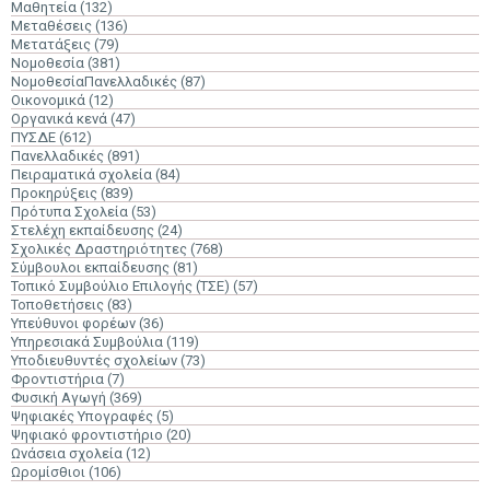
Μαθητεία
(132)
Μεταθέσεις
(136)
Μετατάξεις
(79)
Νομοθεσία
(381)
ΝομοθεσίαΠανελλαδικές
(87)
Οικονομικά
(12)
Οργανικά κενά
(47)
ΠΥΣΔΕ
(612)
Πανελλαδικές
(891)
Πειραματικά σχολεία
(84)
Προκηρύξεις
(839)
Πρότυπα Σχολεία
(53)
Στελέχη εκπαίδευσης
(24)
Σχολικές Δραστηριότητες
(768)
Σύμβουλοι εκπαίδευσης
(81)
Τοπικό Συμβούλιο Επιλογής (ΤΣΕ)
(57)
Τοποθετήσεις
(83)
Υπεύθυνοι φορέων
(36)
Υπηρεσιακά Συμβούλια
(119)
Υποδιευθυντές σχολείων
(73)
Φροντιστήρια
(7)
Φυσική Αγωγή
(369)
Ψηφιακές Υπογραφές
(5)
Ψηφιακό φροντιστήριο
(20)
Ωνάσεια σχολεία
(12)
Ωρομίσθιοι
(106)