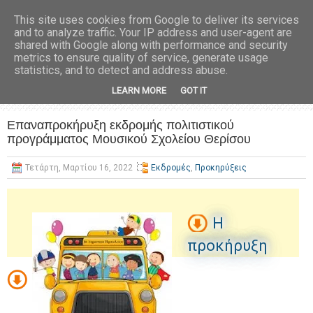
This site uses cookies from Google to deliver its services
and to analyze traffic. Your IP address and user-agent are
shared with Google along with performance and security
metrics to ensure quality of service, generate usage
statistics, and to detect and address abuse.
LEARN MORE
GOT IT
Επαναπροκήρυξη εκδρομής πολιτιστικού
προγράμματος Μουσικού Σχολείου Θερίσου
Τετάρτη, Μαρτίου 16, 2022
Εκδρομές
,
Προκηρύξεις
Η
προκήρυξη