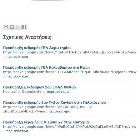
Σχετικές Αναρτήσεις:
Προκήρυξη εκδρομής ΓΕΛ Ακρωτηρίου
https://drive.google.com/file/d/1zi4JM1GcDp2m84vYAdJQurolksewRbTw/view
…
περισσότερα
Προκύρηξη εκδρομής ΓΕΛ Κολυμβαρίου στη Ρώμη
https://drive.google.com/file/d/1PFLAMIZXcEPOq3HJ4fKNX3MPXRpjaKeu/view
…
περισσότερα
Προκυρήξεις εκδρομών 2ου ΕΠΑΛ Χανίων
Καρπενήσι Θεσσαλονίκη…
περισσότερα
Προκύρηξη εκδρομής 5ου Γ/σίου Χανίων στην Πελοπόννησο
https://drive.google.com/file/d/1qhZaURMSjUxGJ0Z-
zGbGDo5EeI4CxbEP/view…
περισσότερα
Προκήρυξη εκρομής ΓΕΛ Σφακίων στην Καστοριά
https://drive.google.com/file/d/1OuEpGtoffCYKPuk92gDuKLsQH6sRtD9m/view
…
περισσότερα