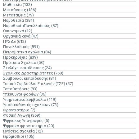
Μαθητεία
(132)
Μεταθέσεις
(136)
Μετατάξεις
(79)
Νομοθεσία
(381)
ΝομοθεσίαΠανελλαδικές
(87)
Οικονομικά
(12)
Οργανικά κενά
(47)
ΠΥΣΔΕ
(612)
Πανελλαδικές
(891)
Πειραματικά σχολεία
(84)
Προκηρύξεις
(839)
Πρότυπα Σχολεία
(53)
Στελέχη εκπαίδευσης
(24)
Σχολικές Δραστηριότητες
(768)
Σύμβουλοι εκπαίδευσης
(81)
Τοπικό Συμβούλιο Επιλογής (ΤΣΕ)
(57)
Τοποθετήσεις
(83)
Υπεύθυνοι φορέων
(36)
Υπηρεσιακά Συμβούλια
(119)
Υποδιευθυντές σχολείων
(73)
Φροντιστήρια
(7)
Φυσική Αγωγή
(369)
Ψηφιακές Υπογραφές
(5)
Ψηφιακό φροντιστήριο
(20)
Ωνάσεια σχολεία
(12)
Ωρομίσθιοι
(106)