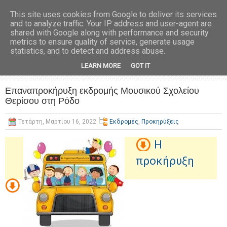
This site uses cookies from Google to deliver its services
and to analyze traffic. Your IP address and user-agent are
shared with Google along with performance and security
metrics to ensure quality of service, generate usage
statistics, and to detect and address abuse.
LEARN MORE
GOT IT
Επαναπροκήρυξη εκδρομής Μουσικού Σχολείου
Θερίσου στη Ρόδο
Τετάρτη, Μαρτίου 16, 2022
Εκδρομές
,
Προκηρύξεις
Η
προκήρυξη