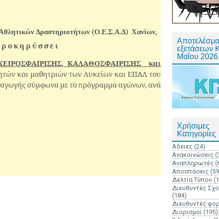
Αθλητικών Δραστηριοτήτων (Ο.Ε.Σ.Α.Δ) Χανίων,
Αποτελέσμα
Π
ρ ο κ η ρ ύ σ σ ε ι
εξετάσεων 
Μαΐου 2026
ΧΕΙΡΟΣΦΑΙΡΙΣΗΣ, ΚΑΛΑΘΟΣΦΑΙΡΙΣΗΣ
και
ητών και μαθητριών των Λυκείων και ΕΠΑΛ του
εξαγωγής σύμφωνα με το πρόγραμμα αγώνων, ανά
Χρήσιμες
Κατηγορίες
Άδειες
(24)
Ανακοινώσεις
(
Αναπληρωτές
(
Αποσπάσεις
(59
Δελτία Τύπου
(
Διευθυντές Σχ
(184)
Διευθυντές φο
Διορισμοί
(195)