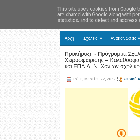
This site uses cookies from Google to 
are shared with Google along with per
statistics, and to detect and address
»
»
Αρχή
Σχολεία
Ανακοινώσεις
Προκήρυξη - Πρόγραμμα Σχολ
Χειροσφαίρισης – Καλαθοσφαί
και ΕΠΑ.Λ. Ν. Χανίων σχολικ
Τρίτη, Μαρτίου 22, 2022
Φυσική 