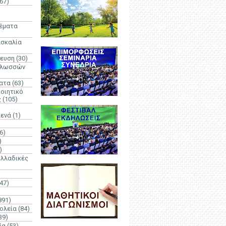
67)
)
Θέματα
ασκαλία
δευση
(30)
γλωσσών
ατα
(63)
οιητικό
ς
(105)
Κενά
(1)
6)
)
)
λλαδικές
(47)
891)
ολεία
(84)
39)
ία
(53)