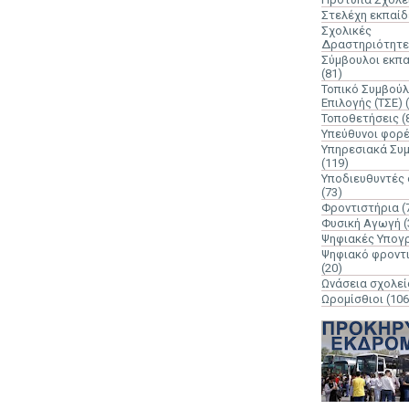
Στελέχη εκπαί
Σχολικές
Δραστηριότητε
Σύμβουλοι εκπ
(81)
Τοπικό Συμβούλ
Επιλογής (ΤΣΕ)
Τοποθετήσεις
(
Υπεύθυνοι φορ
Υπηρεσιακά Συ
(119)
Υποδιευθυντές
(73)
Φροντιστήρια
(
Φυσική Αγωγή
(
Ψηφιακές Υπογ
Ψηφιακό φροντ
(20)
Ωνάσεια σχολεί
Ωρομίσθιοι
(106