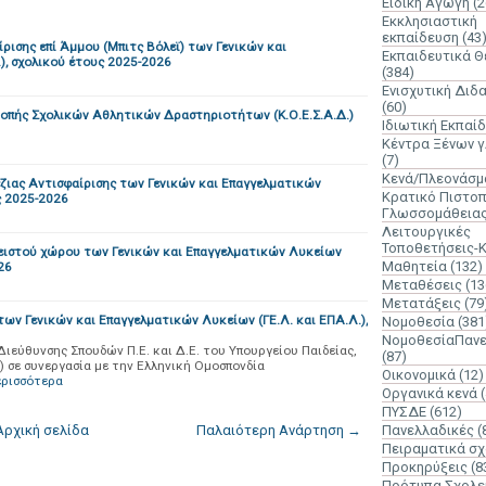
Ειδική Αγωγή
(2
Εκκλησιαστική
εκπαίδευση
(43
σης επί Άμμου (Μπιτς Βόλεϊ) των Γενικών και
Εκπαιδευτικά 
), σχολικού έτους 2025-2026
(384)
Ενισχυτική Διδ
(60)
οπής Σχολικών Αθλητικών Δραστηριοτήτων (Κ.Ο.Ε.Σ.Α.Δ.)
Ιδιωτική Εκπαί
Κέντρα Ξένων 
(7)
Κενά/Πλεονάσμ
ιας Αντισφαίρισης των Γενικών και Επαγγελματικών
Κρατικό Πιστοπ
ς 2025-2026
Γλωσσομάθεια
Λειτουργικές
Τοποθετήσεις-
ιστού χώρου των Γενικών και Επαγγελματικών Λυκείων
Μαθητεία
(132)
26
Μεταθέσεις
(13
Μετατάξεις
(79
ν Γενικών και Επαγγελματικών Λυκείων (ΓΕ.Λ. και ΕΠΑ.Λ.),
Νομοθεσία
(381
ΝομοθεσίαΠανε
ιεύθυνσης Σπουδών Π.Ε. και Δ.Ε. του Υπουργείου Παιδείας,
(87)
 σε συνεργασία με την Ελληνική Ομοσπονδία
Οικονομικά
(12)
ερισσότερα
Οργανικά κενά
ΠΥΣΔΕ
(612)
Αρχική σελίδα
Παλαιότερη Ανάρτηση →
Πανελλαδικές
(
Πειραματικά σχ
Προκηρύξεις
(8
Πρότυπα Σχολε