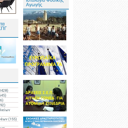
Ιστολόγιο Φυσικής
Αγωγής
τα
ΚΠΓ
3428)
645)
6)
192)
ολείων
ρέων
(155)