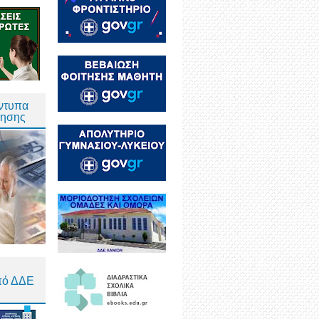
Έντυπα
τησης
πό ΔΔΕ