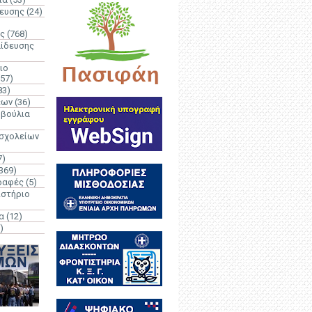
δευσης
(24)
ς
(768)
αίδευσης
ιο
(57)
83)
έων
(36)
μβούλια
 σχολείων
7)
369)
ραφές
(5)
ιστήριο
α
(12)
)