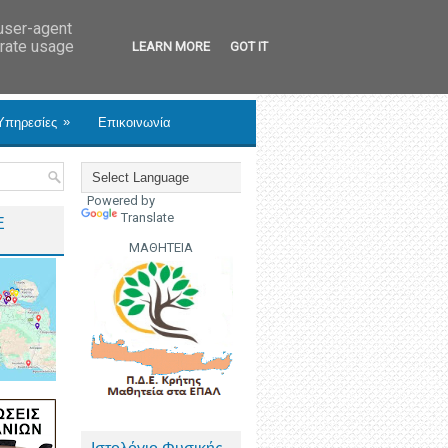
 user-agent
erate usage
LEARN MORE
GOT IT
»
Υπηρεσίες
Επικοινωνία
Powered by
Translate
Ε
ΜΑΘΗΤΕΙΑ