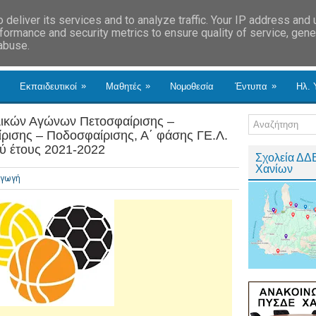
deliver its services and to analyze traffic. Your IP address and
formance and security metrics to ensure quality of service, gen
 abuse.
»
»
»
Εκπαιδευτικοί
Μαθητές
Νομοθεσία
Έντυπα
Ηλ. 
ικών Αγώνων Πετοσφαίρισης –
ρισης – Ποδοσφαίρισης, Α΄ φάσης ΓΕ.Λ.
ού έτους 2021-2022
Σχολεία ΔΔ
Χανίων
Αγωγή