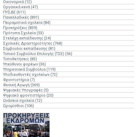
Οικονομικά
(12)
Οργανικά κενά
(47)
ΠΥΣΔΕ
(611)
Πανελλαδικές
(891)
Πειραματικά σχολεία
(84)
Προκηρύξεις
(839)
Πρότυπα Σχολεία
(53)
Στελέχη εκπαίδευσης
(24)
Σχολικές Δραστηριότητες
(768)
Σύμβουλοι εκπαίδευσης
(81)
Τοπικό Συμβούλιο Επιλογής (ΤΣΕ)
(56)
Τοποθετήσεις
(83)
Υπεύθυνοι φορέων
(36)
Υπηρεσιακά Συμβούλια
(119)
Υποδιευθυντές σχολείων
(72)
Φροντιστήρια
(7)
Φυσική Αγωγή
(369)
Ψηφιακές Υπογραφές
(5)
Ψηφιακό φροντιστήριο
(20)
Ωνάσεια σχολεία
(12)
Ωρομίσθιοι
(106)