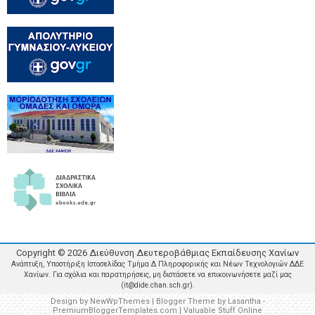
Copyright ©
2026
Διεύθυνση Δευτεροβάθμιας Εκπαίδευσης Χανίων
Ανάπτυξη, Υποστήριξη Ιστοσελίδας Τμήμα Δ Πληροφορικής και Νέων Τεχνολογιών ΔΔΕ
Χανίων. Για σχόλια και παρατηρήσεις, μη διστάσετε να επικοινωνήσετε μαζί μας
(it@dide.chan.sch.gr).
Design by
NewWpThemes
| Blogger Theme by
Lasantha
-
PremiumBloggerTemplates.com
|
Valuable Stuff Online