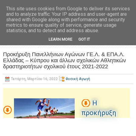
This site uses cookies from Google to deliver its services
and to analyze traffic. Your IP address and user-agent are
shared with Google along with performance and security
metrics to ensure quality of service, generate usage
statistics, and to detect and address abuse.
LEARN MORE
GOT IT
Προκήρυξη Πανελλήνιων Αγώνων ΓΕ.Λ. & ΕΠΑ.Λ.
Ελλάδας – Κύπρου και άλλων σχολικών Αθλητικών
δραστηριοτήτων σχολικού έτους 2021-2022
Τετάρτη, Μαρτίου 16, 2022
Φυσική Αγωγή
Η
προκήρυξη