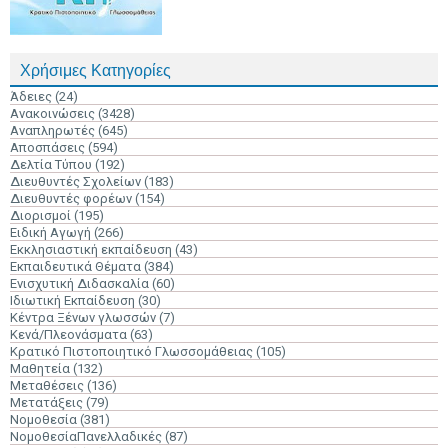
Χρήσιμες Κατηγορίες
Άδειες
(24)
Ανακοινώσεις
(3428)
Αναπληρωτές
(645)
Αποσπάσεις
(594)
Δελτία Τύπου
(192)
Διευθυντές Σχολείων
(183)
Διευθυντές φορέων
(154)
Διορισμοί
(195)
Ειδική Αγωγή
(266)
Εκκλησιαστική εκπαίδευση
(43)
Εκπαιδευτικά Θέματα
(384)
Ενισχυτική Διδασκαλία
(60)
Ιδιωτική Εκπαίδευση
(30)
Κέντρα Ξένων γλωσσών
(7)
Κενά/Πλεονάσματα
(63)
Κρατικό Πιστοποιητικό Γλωσσομάθειας
(105)
Μαθητεία
(132)
Μεταθέσεις
(136)
Μετατάξεις
(79)
Νομοθεσία
(381)
ΝομοθεσίαΠανελλαδικές
(87)