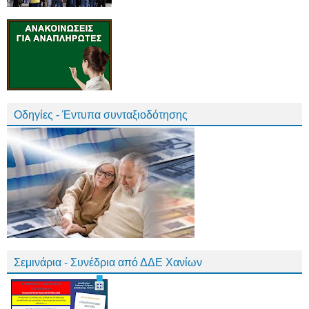
Οδηγίες - Έντυπα συνταξιοδότησης
Σεμινάρια - Συνέδρια από ΔΔΕ Χανίων