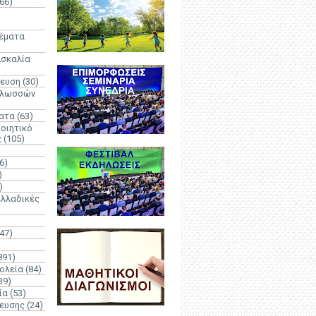
66)
)
Θέματα
ασκαλία
δευση
(30)
γλωσσών
ατα
(63)
οιητικό
ς
(105)
6)
)
)
λλαδικές
(47)
891)
ολεία
(84)
39)
ία
(53)
δευσης
(24)