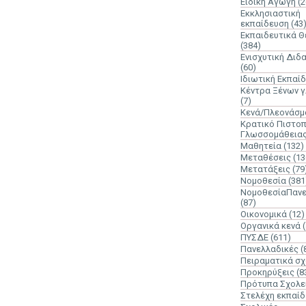
Ειδική Αγωγή
(2
Εκκλησιαστική
εκπαίδευση
(43
Εκπαιδευτικά 
(384)
Ενισχυτική Διδ
(60)
Ιδιωτική Εκπαί
Κέντρα Ξένων 
(7)
Κενά/Πλεονάσμ
Κρατικό Πιστοπ
Γλωσσομάθεια
Μαθητεία
(132)
Μεταθέσεις
(13
Μετατάξεις
(79
Νομοθεσία
(381
ΝομοθεσίαΠανε
(87)
Οικονομικά
(12)
Οργανικά κενά
ΠΥΣΔΕ
(611)
Πανελλαδικές
(
Πειραματικά σχ
Προκηρύξεις
(8
Πρότυπα Σχολε
Στελέχη εκπαί