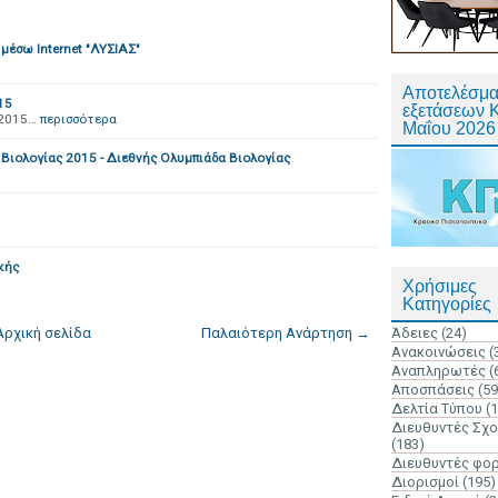
έσω Internet "ΛΥΣΙΑΣ"
Αποτελέσμα
15
εξετάσεων 
 2015…
περισσότερα
Μαΐου 2026
Βιολογίας 2015 - Διεθνής Ολυμπιάδα Βιολογίας
κής
Χρήσιμες
Κατηγορίες
Αρχική σελίδα
Παλαιότερη Ανάρτηση →
Άδειες
(24)
Ανακοινώσεις
(
Αναπληρωτές
(
Αποσπάσεις
(59
Δελτία Τύπου
(
Διευθυντές Σχ
(183)
Διευθυντές φο
Διορισμοί
(195)