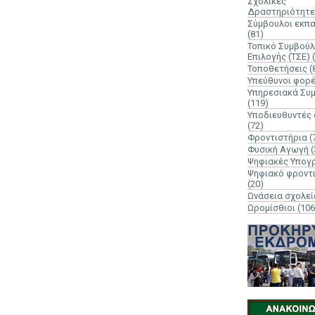
Σχολικές
Δραστηριότητε
Σύμβουλοι εκπ
(81)
Τοπικό Συμβούλ
Επιλογής (ΤΣΕ)
Τοποθετήσεις
(
Υπεύθυνοι φορ
Υπηρεσιακά Συ
(119)
Υποδιευθυντές
(72)
Φροντιστήρια
(
Φυσική Αγωγή
(
Ψηφιακές Υπογ
Ψηφιακό φροντ
(20)
Ωνάσεια σχολεί
Ωρομίσθιοι
(106