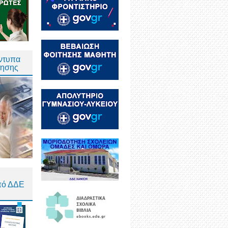
Έντυπα
τησης
πό ΔΔΕ