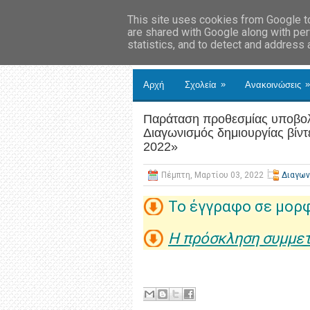
This site uses cookies from Google to 
are shared with Google along with per
statistics, and to detect and address
»
»
Αρχή
Σχολεία
Ανακοινώσεις
Παράταση προθεσμίας υποβολ
Διαγωνισμός δημιουργίας βίν
2022»
Πέμπτη, Μαρτίου 03, 2022
Διαγων
Το έγγραφο σε μορ
Η πρόσκληση συμμε