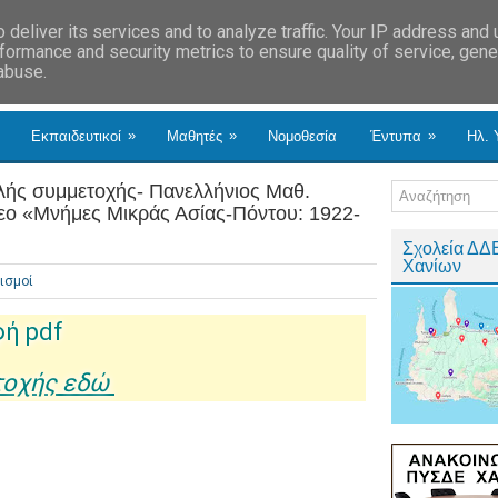
deliver its services and to analyze traffic. Your IP address and
formance and security metrics to ensure quality of service, gen
 abuse.
»
»
»
Εκπαιδευτικοί
Μαθητές
Νομοθεσία
Έντυπα
Ηλ. 
ής συμμετοχής- Πανελλήνιος Μαθ.
τεο «Μνήμες Μικράς Ασίας-Πόντου: 1922-
Σχολεία ΔΔ
Χανίων
ισμοί
φή pdf
τοχής εδώ