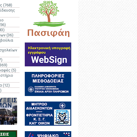
ς
(768)
αίδευσης
ιο
(56)
83)
έων
(36)
μβούλια
 σχολείων
7)
369)
ραφές
(5)
ιστήριο
α
(12)
)