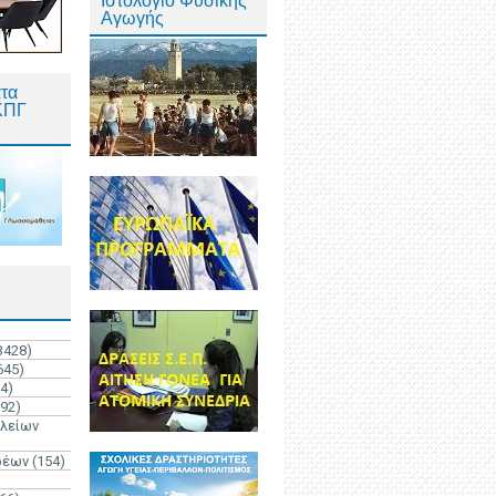
Ιστολόγιο Φυσικής
Αγωγής
τα
ΚΠΓ
3428)
645)
4)
192)
ολείων
ρέων
(154)