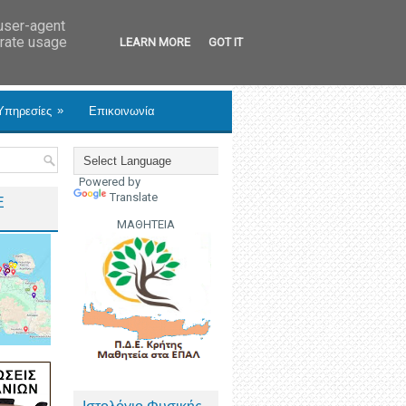
 user-agent
erate usage
LEARN MORE
GOT IT
»
Υπηρεσίες
Επικοινωνία
Powered by
Translate
Ε
ΜΑΘΗΤΕΙΑ