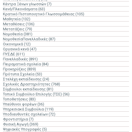
Κέντρα Ξένων γλωσσών
(7)
Κενά/Πλεονάσματα
(63)
Κρατικό Πιστοποιητικό Γλωσσομάθειας
(105)
Μαθητεία
(132)
Μεταθέσεις
(136)
Μετατάξεις
(79)
Νομοθεσία
(381)
ΝομοθεσίαΠανελλαδικές
(87)
Οικονομικά
(12)
Οργανικά κενά
(47)
ΠΥΣΔΕ
(611)
Πανελλαδικές
(891)
Πειραματικά σχολεία
(84)
Προκηρύξεις
(839)
Πρότυπα Σχολεία
(53)
Στελέχη εκπαίδευσης
(24)
Σχολικές Δραστηριότητες
(768)
Σύμβουλοι εκπαίδευσης
(81)
Τοπικό Συμβούλιο Επιλογής (ΤΣΕ)
(56)
Τοποθετήσεις
(83)
Υπεύθυνοι φορέων
(36)
Υπηρεσιακά Συμβούλια
(119)
Υποδιευθυντές σχολείων
(72)
Φροντιστήρια
(7)
Φυσική Αγωγή
(369)
Ψηφιακές Υπογραφές
(5)