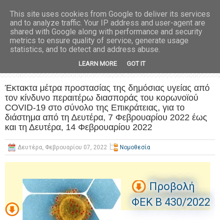
This site uses cookies from Google to deliver its services
and to analyze traffic. Your IP address and user-agent are
shared with Google along with performance and security
metrics to ensure quality of service, generate usage
statistics, and to detect and address abuse.
LEARN MORE
GOT IT
Έκτακτα μέτρα προστασίας της δημόσιας υγείας από
τον κίνδυνο περαιτέρω διασποράς του κορωνοϊού
COVID-19 στο σύνολο της Επικράτειας, για το
διάστημα από τη Δευτέρα, 7 Φεβρουαρίου 2022 έως
και τη Δευτέρα, 14 Φεβρουαρίου 2022
Δευτέρα, Φεβρουαρίου 07, 2022
Νομοθεσία
Προβολή
ΦΕΚ B 430/2022