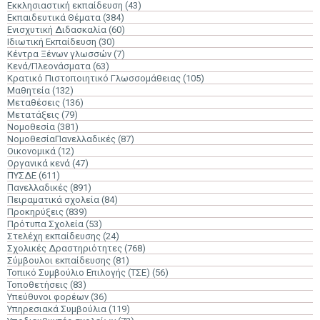
Εκκλησιαστική εκπαίδευση
(43)
Εκπαιδευτικά Θέματα
(384)
Ενισχυτική Διδασκαλία
(60)
Ιδιωτική Εκπαίδευση
(30)
Κέντρα Ξένων γλωσσών
(7)
Κενά/Πλεονάσματα
(63)
Κρατικό Πιστοποιητικό Γλωσσομάθειας
(105)
Μαθητεία
(132)
Μεταθέσεις
(136)
Μετατάξεις
(79)
Νομοθεσία
(381)
ΝομοθεσίαΠανελλαδικές
(87)
Οικονομικά
(12)
Οργανικά κενά
(47)
ΠΥΣΔΕ
(611)
Πανελλαδικές
(891)
Πειραματικά σχολεία
(84)
Προκηρύξεις
(839)
Πρότυπα Σχολεία
(53)
Στελέχη εκπαίδευσης
(24)
Σχολικές Δραστηριότητες
(768)
Σύμβουλοι εκπαίδευσης
(81)
Τοπικό Συμβούλιο Επιλογής (ΤΣΕ)
(56)
Τοποθετήσεις
(83)
Υπεύθυνοι φορέων
(36)
Υπηρεσιακά Συμβούλια
(119)