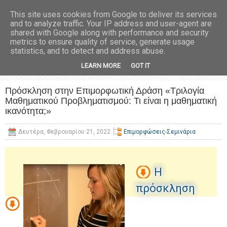
This site uses cookies from Google to deliver its services
and to analyze traffic. Your IP address and user-agent are
shared with Google along with performance and security
metrics to ensure quality of service, generate usage
statistics, and to detect and address abuse.
LEARN MORE
GOT IT
Πρόσκληση στην Επιμορφωτική Δράση «Τριλογία
Μαθηματικού Προβληματισμού: Τι είναι η μαθηματική
ικανότητα;»
Δευτέρα, Φεβρουαρίου 21, 2022
Επιμορφώσεις-Σεμινάρια
Η
πρόσκληση