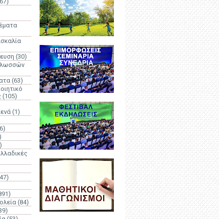
67)
)
Θέματα
ασκαλία
δευση
(30)
γλωσσών
ατα
(63)
οιητικό
ς
(105)
Κενά
(1)
6)
)
)
λλαδικές
(47)
891)
ολεία
(84)
39)
ία
(53)