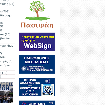
δευσης
(24)
ς
(768)
αίδευσης
ιο
(57)
83)
έων
(36)
μβούλια
 σχολείων
7)
369)
ραφές
(5)
ιστήριο
α
(12)
)