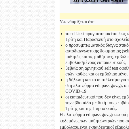
Υπενθυμίζεται ότι:
το self-test πραγματοποιείται έως
Τρίτη και Παρασκευή στο σχολείο
ο προσυμπτωματικός διαγνωστικός
αυτοδιαγνωστικής δοκιμασίας (self
μαθητές και τις μαθήτριες, εμβολι
εμβολιασμένους εκπαιδευτικούς,
βεβαίωση αρνητικού self test οφεί
ετών καθώς και οι εμβολιασμένοι 
η δήλωση και το αποτέλεσμα για τ
στη πλατφόρμα edupass.gov.gr, απ
COVID-19,
οι εκπαιδευτικοί που δεν είναι ε
την εβδομάδα με δική τους επιβάρ
Τρίτης και της Παρασκευής.
H πλατφόρμα edupass.gov.gr αφορά μό
κηδεμόνες των μαθητών/τριών που φοι
εμβολιασμένοι εκπαιδευτικοί εξακολ