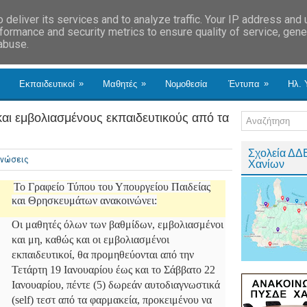
deliver its services and to analyze traffic. Your IP address and
formance and security metrics to ensure quality of service, gen
 abuse.
»
»
»
Εκπαιδευτικοί
Μαθητές
Νομοθεσία
Έντυπα
Ηλ. 
 και εμβολιασμένους εκπαιδευτικούς από τα
Σχολεία ΔΔ
ινώσεις
Χανίων
Το Γραφείο Τύπου του Υπουργείου Παιδείας
και Θρησκευμάτων ανακοινώνει:
Οι μαθητές όλων των βαθμίδων, εμβολιασμένοι
και μη, καθώς και οι εμβολιασμένοι
εκπαιδευτικοί, θα προμηθεύονται από την
Τετάρτη 19 Ιανουαρίου έως και το Σάββατο 22
Ιανουαρίου, πέντε (5) δωρεάν αυτοδιαγνωστικά
(self) τεστ από τα φαρμακεία, προκειμένου να