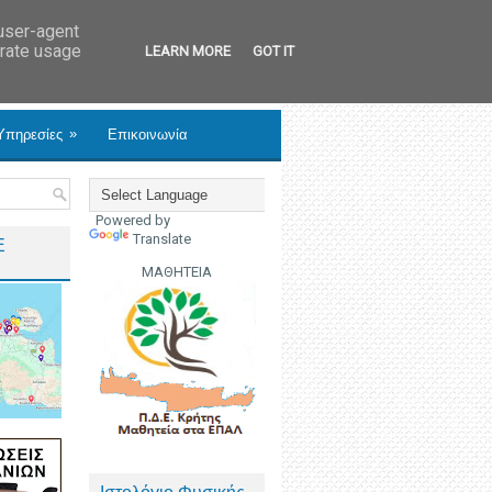
 user-agent
erate usage
LEARN MORE
GOT IT
»
Υπηρεσίες
Επικοινωνία
Powered by
Translate
Ε
ΜΑΘΗΤΕΙΑ