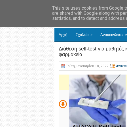
This site uses cookies from Google to 
are shared with Google along with per
statistics, and to detect and address
»
»
Αρχή
Σχολεία
Ανακοινώσεις
Διάθεση self-test για μαθητές
φαρμακεία
Τρίτη, Ιανουαρίου 18, 2022
Ανακο