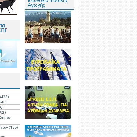
Ιστολόγιο Φυσικής
Αγωγής
τα
ΚΠΓ
3428)
645)
6)
192)
ολείων
ρέων
(155)