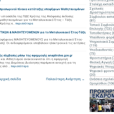
α
Στελέχη εκπαί
Σχολικές
προσωρινού πίνακα κατάταξης υποψήφιων Μαθητευομένων
Δραστηριότητε
 ιστοσελίδα της ΠΔΕ Κρήτης της Απόφασης έκδοσης
Σύμβουλοι εκπ
μαθητευομένων για το Μεταλυκειακό Έτος – Τάξη
(81)
 Κρήτης ε…
περισσότερα
Τοπικό Συμβούλ
Επιλογής (ΤΣΕ)
ΥΤΙΚΩΝ & ΜΑΘΗΤΕΥΟΜΕΝΩΝ για το Μεταλυκειακό Έτος-Τάξη
Τοποθετήσεις
(
Υπεύθυνοι φορ
 υποψήφιους ΜΑΘΗΤΕΥΟΜΕΝΟΥΣ για το Μεταλυκειακό Έτος-
Υπηρεσιακά Συ
ση). Οι ενδιαφερόμενοι υποβάλουν ηλεκτρονικά τις αιτήσεις
(119)
Υποδιευθυντές
(73)
ς σύμβασης μέσω της εφαρμογής anaplirotes.gov.gr
Φροντιστήρια
(
 και Αθλητισμού ανακοινώνεται ότι η εφαρμογή
Φυσική Αγωγή
(
ύλης της Δημόσιας Διοίκησης παρέμεινε ανοιχτή για τη
ς από …
περισσότερα
Ψηφιακές Υπογ
Ψηφιακό φροντ
(20)
Αρχική σελίδα
Παλαιότερη Ανάρτηση →
Ωνάσεια σχολεί
Ωρομίσθιοι
(106