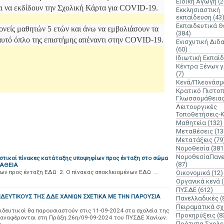
Ειδική Αγωγή
(2
και να εκδίδουν την Σχολική Κάρτα για COVID-19.
Εκκλησιαστική
εκπαίδευση
(43
Εκπαιδευτικά 
ονείς μαθητών 5 ετών και άνω να εμβολιάσουν τα
(384)
 αυτό όπλο της επιστήμης απέναντι στην COVID-19.
Ενισχυτική Διδ
(60)
Ιδιωτική Εκπαί
Κέντρα Ξένων 
(7)
Κενά/Πλεονάσμ
Κρατικό Πιστοπ
Γλωσσομάθεια
Λειτουργικές
Τοποθετήσεις-
Μαθητεία
(132)
Μεταθέσεις
(13
Μετατάξεις
(79
Νομοθεσία
(381
ΝομοθεσίαΠανε
στικοί πίνακες κατάταξης υποψηφίων προς ένταξη στο σώμα
(87)
ΜΑΘΕΙΑ
ίων προς ένταξη ΕΔΩ 2. Ο πίνακας αποκλειομένων ΕΔΩ …
Οικονομικά
(12)
Οργανικά κενά
ΠΥΣΔΕ
(612)
ΔΕΥΤΙΚΟΥΣ ΤΗΣ ΔΔΕ ΧΑΝΙΩΝ ΣΧΕΤΙΚΑ ΜΕ ΤΗΝ ΠΑΡΟΥΣΙΑ
Πανελλαδικές
(
Πειραματικά σχ
ιδευτικοί θα παρουσιαστούν στις 11-09-2024 στα σχολεία της
Προκηρύξεις
(8
αναφέρονται στη Πράξη 26η/09-09-2024 του ΠΥΣΔΕ Χανίων.
Πρότυπα Σχολε