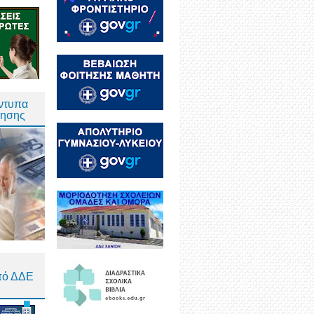
Έντυπα
τησης
πό ΔΔΕ