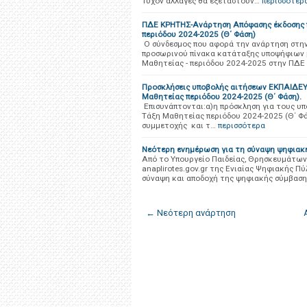
Τυχόν αλλαγές θα εξεταστούν…
περισσότερ
ΠΔΕ ΚΡΗΤΗΣ-Ανάρτηση Απόφασης έκδοσης 
περιόδου 2024-2025 (Θ΄ Φάση)
O σύνδεσμος που αφορά την ανάρτηση στην
προσωρινού πίνακα κατάταξης υποψήφιων 
Μαθητείας - περιόδου 2024-2025 στην ΠΔΕ
Προσκλήσεις υποβολής αιτήσεων ΕΚΠΑΙΔΕ
Μαθητείας περιόδου 2024-2025 (Θ΄ Φάση).
Επισυνάπτονται:α)η πρόσκληση για τους
Τάξη Μαθητείας περιόδου 2024-2025 (Θ΄ Φά
συμμετοχής και τ…
περισσότερα
Νεότερη ενημέρωση για τη σύναψη ψηφιακή
Από το Υπουργείο Παιδείας, Θρησκευμάτων
anaplirotes.gov.gr της Ενιαίας Ψηφιακής Π
σύναψη και αποδοχή της ψηφιακής σύμβαση
← Νεότερη ανάρτηση