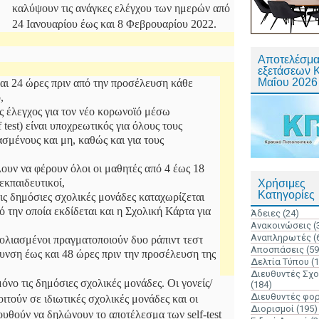
καλύψουν τις ανάγκες ελέγχου των ημερών από
24 Ιανουαρίου έως και 8 Φεβρουαρίου 2022.
Αποτελέσμα
εξετάσεων 
Μαΐου 2026
 και 24 ώρες πριν από την προσέλευση κάθε
,
 έλεγχος για τον νέο κορωνοϊό μέσω
 test) είναι υποχρεωτικός για όλους τους
ασμένους και μη, καθώς και για τους
λουν να φέρουν όλοι οι μαθητές από 4 έως 18
εκπαιδευτικοί,
Χρήσιμες
Κατηγορίες
ις δημόσιες σχολικές μονάδες καταχωρίζεται
ό την οποία εκδίδεται και η Σχολική Κάρτα για
Άδειες
(24)
Ανακοινώσεις
(
Αναπληρωτές
(
μβολιασμένοι πραγματοποιούν δυο ράπιντ τεστ
Αποσπάσεις
(59
υνση έως και 48 ώρες πριν την προσέλευση της
Δελτία Τύπου
(
Διευθυντές Σχ
νο τις δημόσιες σχολικές μονάδες. Οι γονείς/
(184)
Διευθυντές φο
τούν σε ιδιωτικές σχολικές μονάδες και οι
Διορισμοί
(195)
ουθούν να δηλώνουν το αποτέλεσμα των self-test