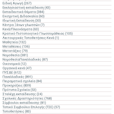
Ειδική Αγωγή
(267)
Εκκλησιαστική εκπαίδευση
(43)
Εκπαιδευτικά Θέματα
(384)
Ενισχυτική Διδασκαλία
(60)
Ιδιωτική Εκπαίδευση
(30)
Κέντρα Ξένων γλωσσών
(7)
Κενά/Πλεονάσματα
(63)
Κρατικό Πιστοποιητικό Γλωσσομάθειας
(105)
Λειτουργικές Τοποθετήσεις-Κενά
(1)
Μαθητεία
(132)
Μεταθέσεις
(136)
Μετατάξεις
(79)
Νομοθεσία
(381)
ΝομοθεσίαΠανελλαδικές
(87)
Οικονομικά
(12)
Οργανικά κενά
(47)
ΠΥΣΔΕ
(612)
Πανελλαδικές
(891)
Πειραματικά σχολεία
(84)
Προκηρύξεις
(839)
Πρότυπα Σχολεία
(53)
Στελέχη εκπαίδευσης
(24)
Σχολικές Δραστηριότητες
(768)
Σύμβουλοι εκπαίδευσης
(81)
Τοπικό Συμβούλιο Επιλογής (ΤΣΕ)
(57)
Τοποθετήσεις
(83)