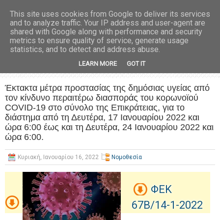
This site uses cookies from Google to deliver its services
and to analyze traffic. Your IP address and user-agent are
shared with Google along with performance and security
metrics to ensure quality of service, generate usage
statistics, and to detect and address abuse.
LEARN MORE
GOT IT
Έκτακτα μέτρα προστασίας της δημόσιας υγείας από
τον κίνδυνο περαιτέρω διασποράς του κορωνοϊού
COVID-19 στο σύνολο της Επικράτειας, για το
διάστημα από τη Δευτέρα, 17 Ιανουαρίου 2022 και
ώρα 6:00 έως και τη Δευτέρα, 24 Ιανουαρίου 2022 και
ώρα 6:00.
Κυριακή, Ιανουαρίου 16, 2022
Νομοθεσία
ΦΕΚ
67Β/14-1-2022