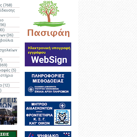
ς
(768)
αίδευσης
ιο
(56)
83)
έων
(36)
μβούλια
 σχολείων
7)
369)
ραφές
(5)
ιστήριο
α
(12)
)