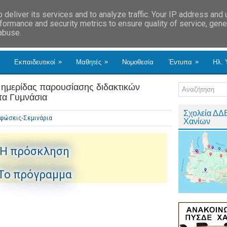
deliver its services and to analyze traffic. Your IP address and
formance and security metrics to ensure quality of service, gen
 abuse.
»
»
»
Εκπαιδευτικοί
Μαθητές
Νομοθεσία
Έντυπα
Ηλ. 
μερίδας παρουσίασης διδακτικών
τα Γυμνάσια
Σχολεία ΔΔ
φώσεις-Σεμινάρια
Χανίων
H πρόσκληση
Το πρόγραμμα