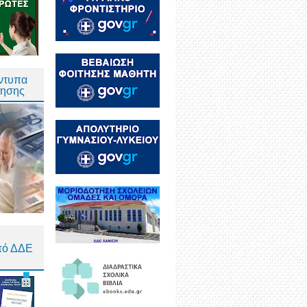
Έντυπα
τησης
πό ΔΔΕ