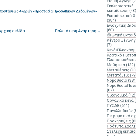
Ειδική Αγωγή
(2
Εκκλησιαστική
εκπαίδευση
(43
 Αποστάσεως 4 ωρών «Προστασία Προσωπικών Δεδομένων»
Εκπαιδευτικά 
(384)
Ενισχυτική Διδ
(60)
Αρχική σελίδα
Παλαιότερη Ανάρτηση →
Ιδιωτική Εκπαί
Κέντρα Ξένων 
(7)
Κενά/Πλεονάσμ
Κρατικό Πιστοπ
Γλωσσομάθεια
Μαθητεία
(132)
Μεταθέσεις
(13
Μετατάξεις
(79
Νομοθεσία
(381
ΝομοθεσίαΠανε
(87)
Οικονομικά
(12)
Οργανικά κενά
ΠΥΣΔΕ
(611)
Πανελλαδικές
(
Πειραματικά σχ
Προκηρύξεις
(8
Πρότυπα Σχολε
Στελέχη εκπαί