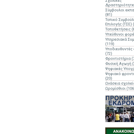
Σχολικές
Δραστηριότητε
Σύμβουλοι εκπ
(81)
Τοπικό Συμβούλ
Επιλογής (ΤΣΕ)
Τοποθετήσεις
(
Υπεύθυνοι φορ
Υπηρεσιακά Συ
(119)
Υποδιευθυντές
(72)
Φροντιστήρια
(
Φυσική Αγωγή
(
Ψηφιακές Υπογ
Ψηφιακό φροντ
(20)
Ωνάσεια σχολεί
Ωρομίσθιοι
(106