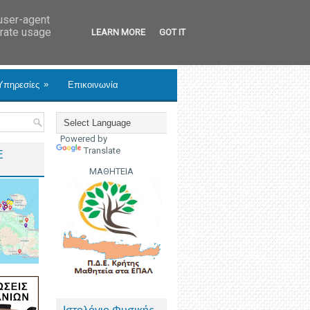
 user-agent
erate usage
LEARN MORE
GOT IT
»
Υπηρεσίες
Επικοινωνία
Powered by
Translate
Ε
ΜΑΘΗΤΕΙΑ