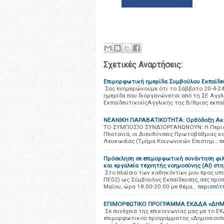
Σχετικές Αναρτήσεις:
Επιμορφωτική ημερίδα Συμβούλου Εκπαίδε
Σας ενημερώνουμε ότι το Σάββατο 20-4-24
ημερίδα που διοργανώνεται από τη ΣΕ Αγγλ
ΕκπαιδευτικούςΑγγλικής της Β/θμιας εκπα
ΝΕΑΝΙΚΗ ΠΑΡΑΒΑΤΙΚΟΤΗΤΑ: Ορθόδοξη Ακαδ
ΤΟ ΣΥΜΠΟΣΊΟ ΣΥΝΔΊΟΡΓΑΝΩΝΟΥΝ: Η Περιφέρ
Πλατανιά, οι Διευθύνσεις Πρωτοβάθμιας κ
Λευκωσίας (Τμήμα Κοινωνικών Επιστημ…
π
Πρόσκληση σε επιμορφωτική συνάντηση φιλ
και εργαλεία τεχνητής νοημοσύνης (ΑΙ) σ
Στο πλαίσιο των καθηκόντων μου προς υπ
ΠΕ02) ως Σύμβουλος Εκπαίδευσης, σας προ
Μαΐου, ώρα 18.00-20.00 με θέμα…
περισσότ
ΕΠΙΜΟΡΦΩΤΙΚΟ ΠΡΟΓΡΑΜΜΑ ΕΚΔΔΑ «ΔΗΜ
Σε συνέχεια της επικοινωνίας μας με το Ε
επιμορφωτικού προγράμματος «Δημοσιοϋπα