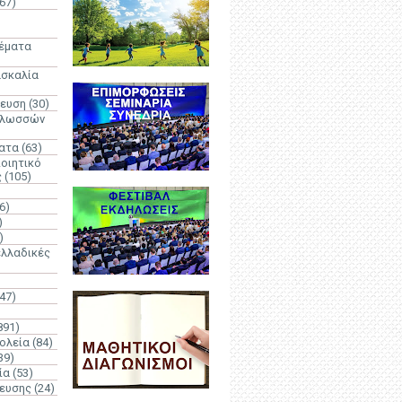
67)
)
Θέματα
ασκαλία
δευση
(30)
γλωσσών
ατα
(63)
οιητικό
ς
(105)
6)
)
)
λλαδικές
(47)
891)
ολεία
(84)
39)
ία
(53)
δευσης
(24)