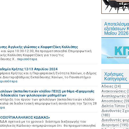
Αποτελέσμα
εξετάσεων 
Μαΐου 2026
υσης Αγγλικής γλώσσας κ.Καφφετζάκη Καλλιόπης
 και ώρα 10:30-12:30, θα πραγματοποιηθεί Επιμορφωτική
ικής Καλλιόπη Καφφετζάκη για τους/τις
ίδευσης Χ…
περισσότερα
ημία Κρήτης 12-13 Απριλίου 2024
εια Κρήτης και η Περιφερειακή Ενότητα Χανίων, ο Δήμος
Χρήσιμες
αι Δευτεροβάθμιας Εκπαίδευσης Χανίων, το Πανεπιστήμιο
Κατηγορίες
ερισσότερα
Άδειες
(24)
Ανακοινώσεις
(
ολόγων (εκπαιδευτικών κλάδου ΠΕ02) με θέμα «Εφαρμογές
τη διδασκαλία των φιλολογικών μαθημάτων
Αναπληρωτές
(
οστήριξη του έργου των φιλολόγων (εκπαιδευτικών κλάδου
Αποσπάσεις
(59
σκαλώ σε διαδικτυακή επιμορφωτική συνάντηση την Τρίτη 28
Δελτία Τύπου
(
ερα
Διευθυντές Σχ
(183)
ΟΣΙΟΫΠΑΛΛΗΛΙΚΟΣ ΚΩΔΙΚΑΣ»
Διευθυντές φο
ΚΔΔΑ σχετικά με το χρονικό διάστημα διεξαγωγής του
Διορισμοί
(195)
λληλικός Κώδικας» ενημερώνουμε ότι θα πραγματοποιηθεί