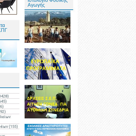
Ιστολόγιο Φυσικής
Αγωγής
τα
ΚΠΓ
3428)
645)
6)
192)
ολείων
ρέων
(155)