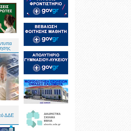
Έντυπα
τησης
πό ΔΔΕ