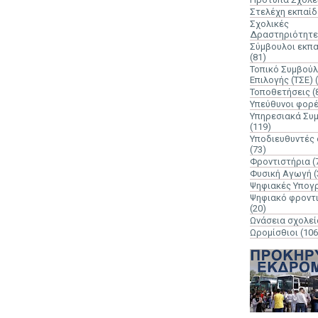
Στελέχη εκπαί
Σχολικές
Δραστηριότητε
Σύμβουλοι εκπ
(81)
Τοπικό Συμβούλ
Επιλογής (ΤΣΕ)
Τοποθετήσεις
(
Υπεύθυνοι φορ
Υπηρεσιακά Συ
(119)
Υποδιευθυντές
(73)
Φροντιστήρια
(
Φυσική Αγωγή
(
Ψηφιακές Υπογ
Ψηφιακό φροντ
(20)
Ωνάσεια σχολεί
Ωρομίσθιοι
(106