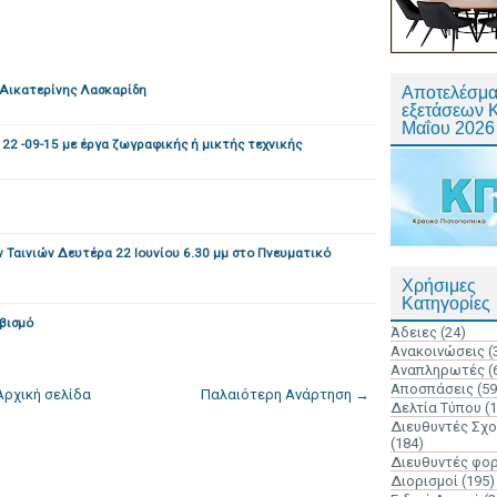
 Αικατερίνης Λασκαρίδη
Αποτελέσμα
εξετάσεων 
Μαΐου 2026
2 -09-15 με έργα ζωγραφικής ή μικτής τεχνικής
Ταινιών Δευτέρα 22 Ιουνίου 6.30 μμ στο Πνευματικό
Χρήσιμες
Κατηγορίες
βισμό
Άδειες
(24)
Ανακοινώσεις
(
Αναπληρωτές
(
Αποσπάσεις
(59
Αρχική σελίδα
Παλαιότερη Ανάρτηση →
Δελτία Τύπου
(
Διευθυντές Σχ
(184)
Διευθυντές φο
Διορισμοί
(195)