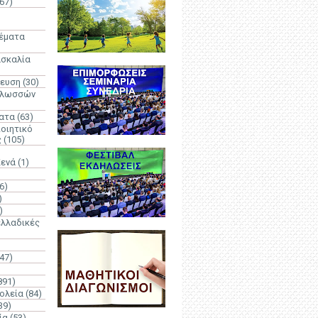
67)
)
Θέματα
ασκαλία
δευση
(30)
γλωσσών
ατα
(63)
οιητικό
ς
(105)
Κενά
(1)
6)
)
)
λλαδικές
(47)
891)
ολεία
(84)
39)
ία
(53)