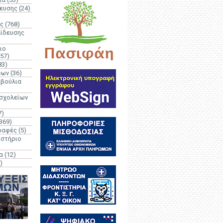
δευσης
(24)
ς
(768)
αίδευσης
ιο
(57)
83)
έων
(36)
μβούλια
 σχολείων
7)
369)
ραφές
(5)
ιστήριο
α
(12)
)