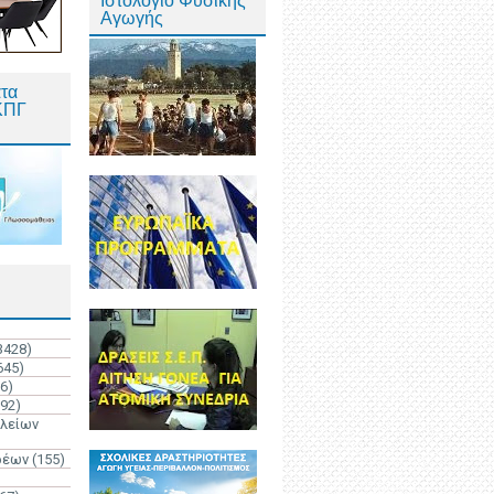
Ιστολόγιο Φυσικής
Αγωγής
τα
ΚΠΓ
3428)
645)
6)
192)
ολείων
ρέων
(155)