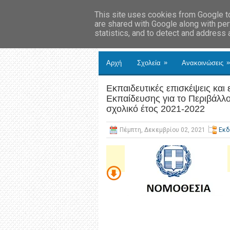
This site uses cookies from Google to 
are shared with Google along with per
statistics, and to detect and address
»
»
Αρχή
Σχολεία
Ανακοινώσεις
Εκπαιδευτικές επισκέψεις και
Εκπαίδευσης για το Περιβάλλον
σχολικό έτος 2021-2022
Πέμπτη, Δεκεμβρίου 02, 2021
Εκδ