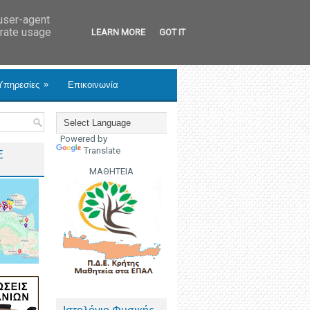
 user-agent
erate usage
LEARN MORE
GOT IT
»
Υπηρεσίες
Επικοινωνία
Powered by
Translate
Ε
ΜΑΘΗΤΕΙΑ