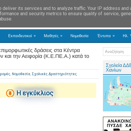
deliver its services and to analyze traffic. Your IP address and
formance and security metrics to ensure quality of service, gen
 abuse.
»
»
»
Εκπαιδευτικοί
Μαθητές
Νομοθεσία
Έντυπα
Ηλ. 
 επιμορφωτικές δράσεις στα Κέντρα
 και την Αειφορία (Κ.Ε.ΠΕ.Α.) κατά το
Σχολεία ΔΔ
Χανίων
ρομές
,
Νομοθεσία
,
Σχολικές Δραστηριότητες
Η εγκύκλιος