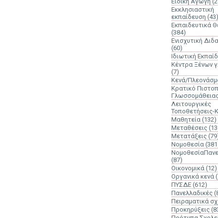
Ειδική Αγωγή
(2
Εκκλησιαστική
εκπαίδευση
(43
Εκπαιδευτικά 
(384)
Ενισχυτική Διδ
(60)
Ιδιωτική Εκπαί
Κέντρα Ξένων 
(7)
Κενά/Πλεονάσμ
Κρατικό Πιστοπ
Γλωσσομάθεια
Λειτουργικές
Τοποθετήσεις-
Μαθητεία
(132)
Μεταθέσεις
(13
Μετατάξεις
(79
Νομοθεσία
(381
ΝομοθεσίαΠανε
(87)
Οικονομικά
(12)
Οργανικά κενά
ΠΥΣΔΕ
(612)
Πανελλαδικές
(
Πειραματικά σχ
Προκηρύξεις
(8
Πρότυπα Σχολε