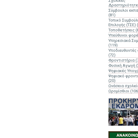
Σχολικές
Δραστηριότητε
Σύμβουλοι εκπ
(81)
Τοπικό Συμβούλ
Επιλογής (ΤΣΕ)
Τοποθετήσεις
(
Υπεύθυνοι φορ
Υπηρεσιακά Συ
(119)
Υποδιευθυντές
(72)
Φροντιστήρια
(
Φυσική Αγωγή
(
Ψηφιακές Υπογ
Ψηφιακό φροντ
(20)
Ωνάσεια σχολεί
Ωρομίσθιοι
(106