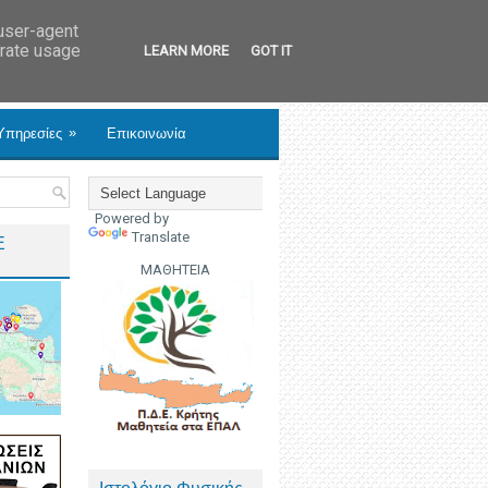
 user-agent
erate usage
LEARN MORE
GOT IT
»
Υπηρεσίες
Επικοινωνία
Powered by
Translate
Ε
ΜΑΘΗΤΕΙΑ