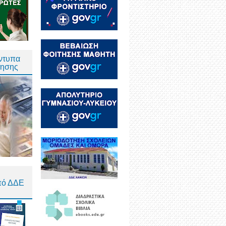
Έντυπα
τησης
πό ΔΔΕ