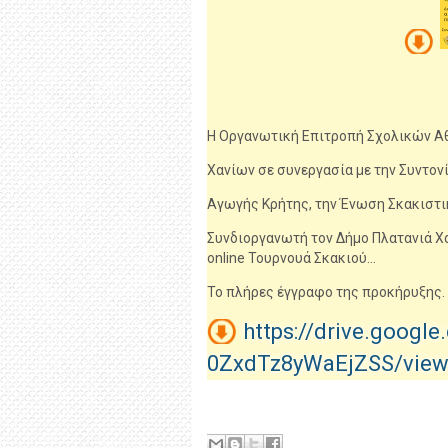
Η Οργανωτική Επιτροπή Σχολικών Αθ
Χανίων σε συνεργασία με την Συντο
Αγωγής Κρήτης, την Ένωση Σκακιστικ
Συνδιοργανωτή τον Δήμο Πλατανιά Χ
online Τουρνουά Σκακιού...
Το πλήρες έγγραφο της προκήρυξης.
https://drive.googl
0ZxdTz8yWaEjZSS/view