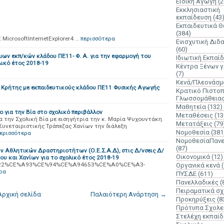
Ειδική Αγωγή
(2
Εκκλησιαστική
εκπαίδευση
(43
Εκπαιδευτικά 
(384)
 MicrosoftInternetExplorer4 …
περισσότερα
Ενισχυτική Διδ
(60)
ων εκπ/κών κλάδου ΠΕ11- Φ. Α. για την εφαρμογή του
Ιδιωτική Εκπαί
λικό έτος 2018-19
Κέντρα Ξένων 
(7)
Κενά/Πλεονάσμ
Ε. Κρήτης με εκπαιδευτικούς κλάδου ΠΕ11 Φυσικής Αγωγής
Κρατικό Πιστοπ
Γλωσσομάθεια
Μαθητεία
(132)
 για την Βία στο σχολικό περιβάλλον
Μεταθέσεις
(13
α την Σχολική Βία με εισηγήτρια την κ. Μαρία Ψυχουντάκη.
Μετατάξεις
(79
υνεταιριστικής Τράπεζας Χανίων την διάλεξη
Νομοθεσία
(381
ερισσότερα
ΝομοθεσίαΠανε
(87)
 Αθλητικών Δραστηριοτήτων (Ο.Ε.Σ.Α.Δ), στις Δ/νσεις Δ/
Οικονομικά
(12)
ου και Χανίων για το σχολικό έτος 2018-19
=ada:%22%CE%A93%CE%94%CE%A94653%CE%A0%CE%A3-
Οργανικά κενά
ρα
ΠΥΣΔΕ
(611)
Πανελλαδικές
(
Πειραματικά σχ
Αρχική σελίδα
Παλαιότερη Ανάρτηση →
Προκηρύξεις
(8
Πρότυπα Σχολε
Στελέχη εκπαί