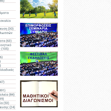
66)
)
Θέματα
ασκαλία
δευση
(30)
γλωσσών
ατα
(63)
οιητικό
ς
(105)
6)
)
)
λλαδικές
(47)
891)
ολεία
(84)
39)
ία
(53)
δευσης
(24)