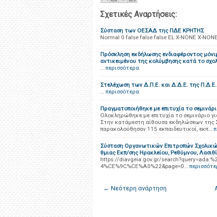
Σχετικές Αναρτήσεις:
Σύσταση των ΟΕΣΑΔ της ΠΔΕ ΚΡΗΤΗΣ
Normal 0 false false false EL X-NONE X-NONE
Πρόσκληση εκδήλωσης ενδιαφέροντος μόνιμ
αντικειμένου της κολύμβησης κατά το σχο
…
περισσότερα
Στελέχωση των Δ.Π.Ε. και Δ.Δ.Ε. της Π.Δ.
…
περισσότερα
Πραγματοποιήθηκε με επιτυχία το σεμινάριο
Ολοκληρώθηκε με επιτυχία το σεμινάριο γι
Στην κατάμεστη αίθουσα εκδηλώσεων της Σ
παρακολούθησαν 115 εκπαιδευτικοί, εκπ…
π
Σύσταση Οργανωτικών Επιτροπών Σχολικών
θμιας Εκπ/σης Ηρακλείου, Ρεθύμνου, Λασιθί
https://diavgeia.gov.gr/search?query
4%CE%9C%CE%A0%22&page=0…
περισσότε
← Νεότερη ανάρτηση