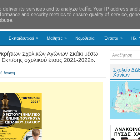
deliver its services and to analyze traffic. Your IP address and
formance and security metrics to ensure quality of service, gen
 abuse.
»
»
»
Εκπαιδευτικοί
Μαθητές
Νομοθεσία
Έντυπα
Ηλ. 
γκρήτιων Σχολικών Αγώνων Σκάκι μέσω
ας Εκπ/σης σχολικού έτους 2021-2022».
Σχολεία ΔΔ
κή Αγωγή
Χανίων