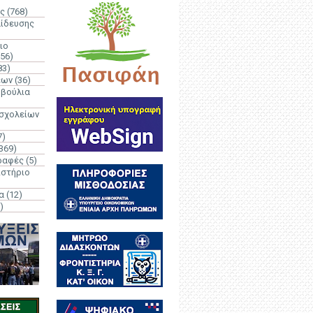
ς
(768)
αίδευσης
ιο
(56)
83)
έων
(36)
μβούλια
 σχολείων
7)
369)
ραφές
(5)
ιστήριο
α
(12)
)