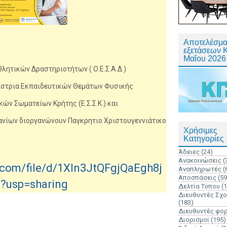
Αποτελέσμα
εξετάσεων 
Μαΐου 2026
λητικών Δραστηριοτήτων ( Ο.Ε.Σ.Α.Δ )
νίστρια Εκπαιδευτικών Θεμάτων Φυσικής
ών Σωματείων Κρήτης (Ε.Σ.Σ.Κ.) και
ανίων διοργανώνουν Παγκρητιο Χριστουγεννιάτικο
Χρήσιμες
Κατηγορίες
Άδειες
(24)
Ανακοινώσεις
(
e.com/file/d/1Xln3JtQFgjQaEgh8j
Αναπληρωτές
(
Αποσπάσεις
(59
?usp=sharing
Δελτία Τύπου
(
Διευθυντές Σχ
(183)
Διευθυντές φο
Διορισμοί
(195)