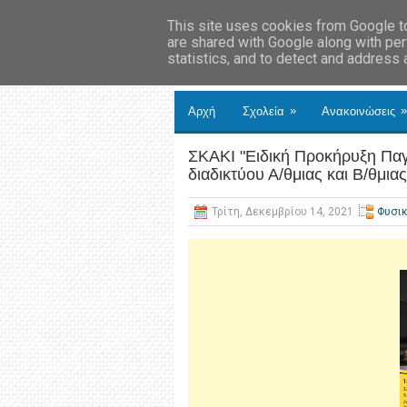
This site uses cookies from Google to 
are shared with Google along with per
statistics, and to detect and address
»
»
Αρχή
Σχολεία
Ανακοινώσεις
ΣΚΑΚΙ "Ειδική Προκήρυξη Πα
διαδικτύου Α/θμιας και Β/θμι
Τρίτη, Δεκεμβρίου 14, 2021
Φυσι