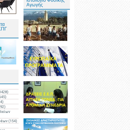
Ιστολόγιο Φυσικής
Αγωγής
τα
ΚΠΓ
3428)
645)
4)
192)
ολείων
ρέων
(154)