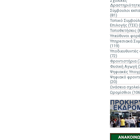
Σχολικές
Δραστηριότητε
Σύμβουλοι εκπ
(81)
Τοπικό Συμβούλ
Επιλογής (ΤΣΕ)
Τοποθετήσεις
(
Υπεύθυνοι φορ
Υπηρεσιακά Συ
(119)
Υποδιευθυντές
(72)
Φροντιστήρια
(
Φυσική Αγωγή
(
Ψηφιακές Υπογ
Ψηφιακό φροντ
(20)
Ωνάσεια σχολεί
Ωρομίσθιοι
(106