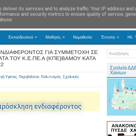
deliver its services and to analyze traffic. Your IP address and
formance and security metrics to ensure quality of service, gen
 abuse.
»
»
»
Εκπαιδευτικοί
Μαθητές
Νομοθεσία
Έντυπα
Ηλ. 
ΝΔΙΑΦΕΡΟΝΤΟΣ ΓΙΑ ΣΥΜΜΕΤΟΧΗ ΣΕ
ΤΑ ΤΟΥ Κ.Ε.ΠΕ.Α (ΚΠΕ)ΒΑΜΟΥ ΚΑΤΑ
22
Σχολεία ΔΔ
Χανίων
γή Υγείας
,
Περιβάλλον
,
Πολιτισμός
,
Σχολικές
πρόσκληση ενδιαφέροντος