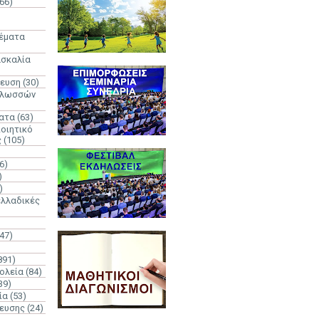
66)
)
Θέματα
ασκαλία
δευση
(30)
γλωσσών
ατα
(63)
οιητικό
ς
(105)
6)
)
)
λλαδικές
(47)
891)
ολεία
(84)
39)
ία
(53)
δευσης
(24)