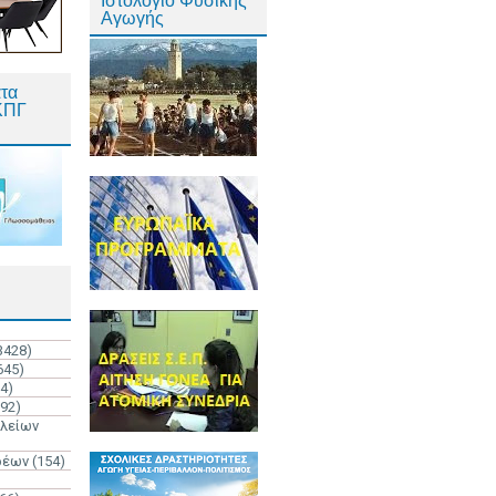
Ιστολόγιο Φυσικής
Αγωγής
τα
ΚΠΓ
3428)
645)
4)
192)
ολείων
ρέων
(154)