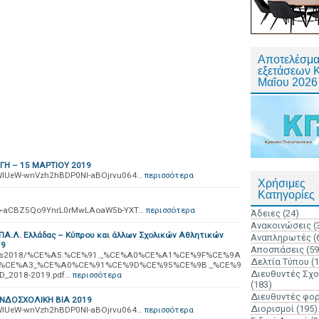
Αποτελέσμα
εξετάσεων 
Μαΐου 2026
ΓΗ – 15 ΜΑΡΤΙΟΥ 2019
1M0WlUeW-wnVzh2hBDP0Nl-aBOjrvu064…
περισσότερα
Χρήσιμες
Κατηγορίες
1_b4o-aCBZ5Qo9YnrL0rMwLAoaW5b-YXT…
περισσότερα
Άδειες
(24)
Ανακοινώσεις
(
ΠΑ.Λ. Ελλάδας – Κύπρου και άλλων Σχολικών Αθλητικών
Αναπληρωτές
(
19
Αποσπάσεις
(59
ns/docs2018/%CE%A5.%CE%91._%CE%A0%CE%A1%CE%9F%CE%9A
Δελτία Τύπου
(
%CE%A3_%CE%A0%CE%91%CE%9D%CE%95%CE%9B._%CE%9
Διευθυντές Σχ
2018-2019.pdf…
περισσότερα
(183)
Διευθυντές φο
ΝΔΟΣΧΟΛΙΚΗ ΒΙΑ 2019
Διορισμοί
(195)
1M0WlUeW-wnVzh2hBDP0Nl-aBOjrvu064…
περισσότερα