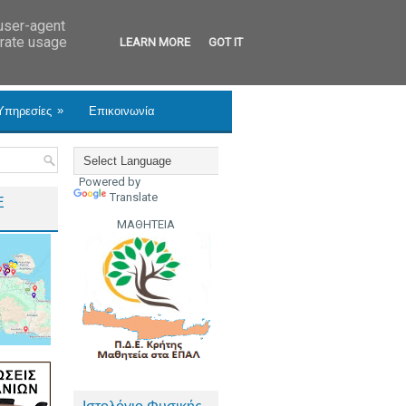
 user-agent
erate usage
LEARN MORE
GOT IT
»
Υπηρεσίες
Επικοινωνία
Powered by
Translate
Ε
ΜΑΘΗΤΕΙΑ