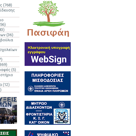
ς
(768)
αίδευσης
ιο
(56)
83)
έων
(36)
μβούλια
 σχολείων
7)
369)
ραφές
(5)
ιστήριο
α
(12)
)