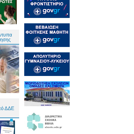
Έντυπα
τησης
πό ΔΔΕ