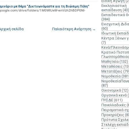
Ειδική Αγωγή
(2
Εκκλησιαστική
μινάριο με θέμα “Δικτυωνόμαστε για τη Βιώσιμη Πόλη”
εκπαίδευση
(43
google.com/drive/folders/1M0WlUeW-wnVzh2hBDP0Nl-
Εκπαιδευτικά 
(384)
Ενισχυτική Διδ
(60)
Αρχική σελίδα
Παλαιότερη Ανάρτηση →
Ιδιωτική Εκπαί
Κέντρα Ξένων 
(7)
Κενά/Πλεονάσμ
Κρατικό Πιστοπ
Γλωσσομάθεια
Μαθητεία
(132)
Μεταθέσεις
(13
Μετατάξεις
(79
Νομοθεσία
(381
ΝομοθεσίαΠανε
(87)
Οικονομικά
(12)
Οργανικά κενά
ΠΥΣΔΕ
(611)
Πανελλαδικές
(
Πειραματικά σχ
Προκηρύξεις
(8
Πρότυπα Σχολε
Στελέχη εκπαί