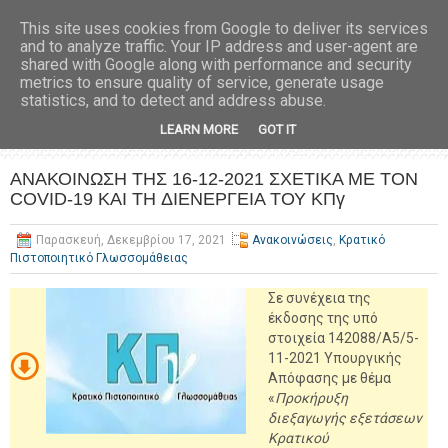
This site uses cookies from Google to deliver its services
and to analyze traffic. Your IP address and user-agent are
shared with Google along with performance and security
metrics to ensure quality of service, generate usage
statistics, and to detect and address abuse.
LEARN MORE
GOT IT
ΑΝΑΚΟΙΝΩΣΗ ΤΗΣ 16-12-2021 ΣΧΕΤΙΚΑ ΜΕ ΤΟΝ
COVID-19 KAI TH ΔΙΕΝΕΡΓΕΙΑ ΤΟΥ ΚΠγ
Παρασκευή, Δεκεμβρίου 17, 2021
Ανακοινώσεις
,
Κρατικό
Πιστοποιητικό Γλωσσομάθειας
Σε συνέχεια της
έκδοσης της υπό
στοιχεία 142088/Α5/5-
11-2021 Υπουργικής
Απόφασης με θέμα
«
Προκήρυξη
διεξαγωγής εξετάσεων
Κρατικού