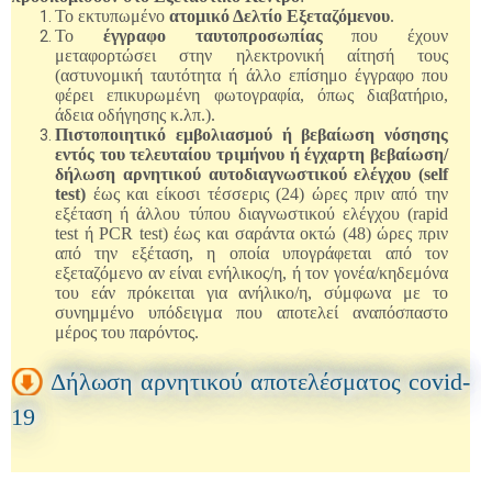
Το εκτυπωμένο
ατομικό Δελτίο Εξεταζόμενου
.
Το
έγγραφο ταυτοπροσωπίας
που έχουν
μεταφορτώσει στην ηλεκτρονική αίτησή τους
(αστυνομική ταυτότητα ή άλλο επίσημο έγγραφο που
φέρει επικυρωμένη φωτογραφία, όπως διαβατήριο,
άδεια οδήγησης κ.λπ.).
Πιστοποιητικό εμβολιασμού ή βεβαίωση νόσησης
εντός του τελευταίου τριμήνου ή έγχαρτη βεβαίωση/
δήλωση αρνητικού αυτοδιαγνωστικού ελέγχου (self
test)
έως και είκοσι τέσσερις (24) ώρες πριν από την
εξέταση ή άλλου τύπου διαγνωστικού ελέγχου (rapid
test ή PCR test) έως και σαράντα οκτώ (48) ώρες πριν
από την εξέταση, η οποία υπογράφεται από τον
εξεταζόμενο αν είναι ενήλικος/η, ή τον γονέα/κηδεμόνα
του εάν πρόκειται για ανήλικο/η, σύμφωνα με το
συνημμένο υπόδειγμα που αποτελεί αναπόσπαστο
μέρος του παρόντος.
Δήλωση αρνητικού αποτελέσματος covid-
19