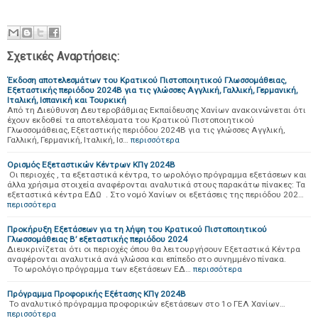
Σχετικές Αναρτήσεις:
Έκδοση αποτελεσμάτων του Κρατικού Πιστοποιητικού Γλωσσομάθειας,
Εξεταστικής περιόδου 2024Β για τις γλώσσες Αγγλική, Γαλλική, Γερμανική,
Ιταλική, Ισπανική και Τουρκική
Από τη Διεύθυνση Δευτεροβάθμιας Εκπαίδευσης Χανίων ανακοινώνεται ότι
έχουν εκδοθεί τα αποτελέσματα του Κρατικού Πιστοποιητικού
Γλωσσομάθειας, Εξεταστικής περιόδου 2024Β για τις γλώσσες Αγγλική,
Γαλλική, Γερμανική, Ιταλική, Ισ…
περισσότερα
Ορισμός Εξεταστικών Κέντρων ΚΠγ 2024Β
Οι περιοχές , τα εξεταστικά κέντρα, το ωρολόγιο πρόγραμμα εξετάσεων και
άλλα χρήσιμα στοιχεία αναφέρονται αναλυτικά στους παρακάτω πίνακες: Τα
εξεταστικά κέντρα ΕΔΩ . Στο νομό Χανίων οι εξετάσεις της περιόδου 202…
περισσότερα
Προκήρυξη Εξετάσεων για τη λήψη του Κρατικού Πιστοποιητικού
Γλωσσομάθειας Β’ εξεταστικής περιόδου 2024
Διευκρινίζεται ότι οι περιοχές όπου θα λειτουργήσουν Εξεταστικά Κέντρα
αναφέρονται αναλυτικά ανά γλώσσα και επίπεδο στο συνημμένο πίνακα.
Το ωρολόγιο πρόγραμμα των εξετάσεων ΕΔ…
περισσότερα
Πρόγραμμα Προφορικής Εξέτασης ΚΠγ 2024Β
Το αναλυτικό πρόγραμμα προφορικών εξετάσεων στο 1ο ΓΕΛ Χανίων…
περισσότερα