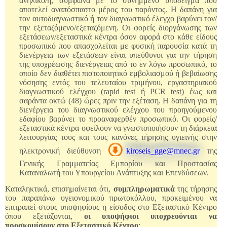
ανήλικο/η, σύμφωνα με το συνημμένο υπόδειγμα που
αποτελεί αναπόσπαστο μέρος του παρόντος. Η δαπάνη για
τον αυτοδιαγνωστικό ή τον διαγνωστικό έλεγχο βαρύνει τον/
την εξεταζόμενο/εξεταζόμενη. Οι φορείς διοργάνωσης των
εξετάσεων/εξεταστικά κέντρα όσον αφορά στο κάθε είδους
προσωπικό που απασχολείται με φυσική παρουσία κατά τη
διενέργεια των εξετάσεων είναι υπεύθυνοι για την τήρηση
της υποχρέωσης διενέργειας από το εν λόγω προσωπικό, το
οποίο δεν διαθέτει πιστοποιητικό εμβολιασμού ή βεβαίωσης
νόσησης εντός του τελευταίου τριμήνου, εργαστηριακού
διαγνωστικού ελέγχου (rapid test ή PCR test) έως και
σαράντα οκτώ (48) ώρες πριν την εξέταση. Η δαπάνη για τη
διενέργεια του διαγνωστικού ελέγχου του προηγούμενου
εδαφίου βαρύνει το προαναφερθέν προσωπικό. Οι φορείς/
εξεταστικά κέντρα οφείλουν να γνωστοποιήσουν τη διάρκεια
λειτουργίας τους και τους κανόνες τήρησης υγιεινής στην
ηλεκτρονική διεύθυνση
kiroseis_gge@mnec.gr
της
Γενικής Γραμματείας Εμπορίου και Προστασίας
Καταναλωτή του Υπουργείου Ανάπτυξης και Επενδύσεων.
Καταληκτικά, επισημαίνεται ότι,
συμπληρωματικά
της τήρησης
του παραπάνω υγειονομικού πρωτοκόλλου, προκειμένου να
επιτραπεί στους υποψηφίους η είσοδος στο Εξεταστικό Κέντρο
όπου εξετάζονται,
οι υποψήφιοι υποχρεούνται να
προσκομίσουν στο Εξεταστικό Κέντρο
: