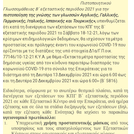
Πιστοποιητικού
Γλωσσομάθειας Β΄ εξεταστικής περιόδου 2021 για την
πιστοποίηση της γνώσης των γλωσσών Αγγλικής, Γαλλικής,
Γερμανικής, Ιταλικής, Ισπανικής και Τουρκικής»,
υπενθυμίζεται
ότι κατά τη διενέργεια των εξετάσεων του ΚΠΓ της Β΄
εξεταστικής περιόδου 2021 το Σάββατο 18-12-21, λόγω των
κρίσιμων επιδημιολογικών δεδομένων, θα ισχύσουν τα μέτρα
προστασίας και πρόληψης έναντι του κορωνοϊού COVID-19 που
ορίζονται με τις διατάξεις της υπό στοιχεία Δ1α/Γ.Π.οικ.
77146/10-12-21 Κ.Υ.Α. με θέμα «Έκτακτα μέτρα προστασίας της
δημόσιας υγείας από τον κίνδυνο περαιτέρω διασποράς του
κορωνοϊού COVID-19 στο σύνολο της Επικράτειας για το
διάστημα από τη Δευτέρα 13 Δεκεμβρίου 2021 και ώρα 6:00 έως
και τη Δευτέρα 20 Δεκεμβρίου 2021 και ώρα 6:00» (Β΄ 5816).
Ειδικότερα, σύμφωνα με το ανωτέρω θεσμικό πλαίσιο, κατά τη
διενέργεια των εξετάσεων του ΚΠΓ Β΄ εξεταστικής περιόδου
2021 σε κάθε Εξεταστικό Κέντρο ανά την Επικράτεια, ανά ημέρα
εξέτασης και σε όλα τα στάδια διεξαγωγής των εξετάσεων (δηλ.
κατά την εξέταση κάθε Ενότητας) θα ισχύσει το παρακάτω
υγειονομικό πρωτόκολλο:
Υποχρεωτική
χρήση προστατευτικής μάσκας
από τους
1.
υποψηφίους και τους απασχολούμενους των Εξεταστικών
Κέντρων στους εσωτερικούς και εξωτερικούς χώρους.