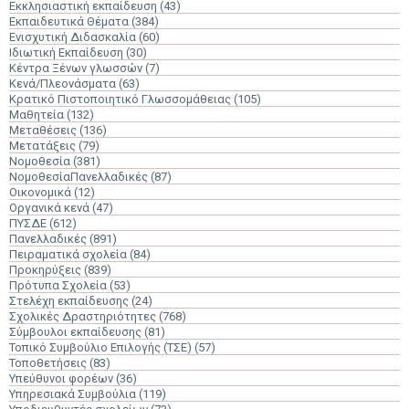
Εκκλησιαστική εκπαίδευση
(43)
Εκπαιδευτικά Θέματα
(384)
Ενισχυτική Διδασκαλία
(60)
Ιδιωτική Εκπαίδευση
(30)
Κέντρα Ξένων γλωσσών
(7)
Κενά/Πλεονάσματα
(63)
Κρατικό Πιστοποιητικό Γλωσσομάθειας
(105)
Μαθητεία
(132)
Μεταθέσεις
(136)
Μετατάξεις
(79)
Νομοθεσία
(381)
ΝομοθεσίαΠανελλαδικές
(87)
Οικονομικά
(12)
Οργανικά κενά
(47)
ΠΥΣΔΕ
(612)
Πανελλαδικές
(891)
Πειραματικά σχολεία
(84)
Προκηρύξεις
(839)
Πρότυπα Σχολεία
(53)
Στελέχη εκπαίδευσης
(24)
Σχολικές Δραστηριότητες
(768)
Σύμβουλοι εκπαίδευσης
(81)
Τοπικό Συμβούλιο Επιλογής (ΤΣΕ)
(57)
Τοποθετήσεις
(83)
Υπεύθυνοι φορέων
(36)
Υπηρεσιακά Συμβούλια
(119)