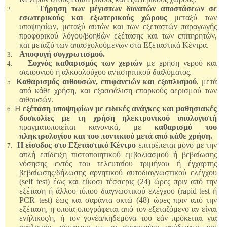
Τήρηση των μέγιστων δυνατών αποστάσεων σε
2.
εσωτερικούς και εξωτερικούς χώρους
μεταξύ των
υποψηφίων, μεταξύ αυτών και των εξεταστών παραγωγής
προφορικού λόγου/βοηθών εξέτασης και των επιτηρητών,
και μεταξύ των απασχολούμενων στα Εξεταστικά Κέντρα.
Αποφυγή συγχρωτισμού.
3.
Συχνός καθαρισμός των χεριών
με χρήση νερού και
4.
σαπουνιού ή αλκοολούχου αντισηπτικού διαλύματος.
Καθαρισμός αιθουσών, επιφανειών και εξοπλισμού
, μετά
5.
από κάθε χρήση, και εξασφάλιση επαρκούς αερισμού των
αιθουσών.
Η
εξέταση υποψηφίων με ειδικές ανάγκες και μαθησιακές
6.
δυσκολίες με τη χρήση ηλεκτρονικού υπολογιστή
πραγματοποιείται κανονικά, με
καθαρισμό του
πληκτρολογίου και του ποντικιού μετά από κάθε χρήση.
Η είσοδος στο Εξεταστικό Κέντρο
επιτρέπεται μόνο με την
7.
απλή επίδειξη πιστοποιητικού εμβολιασμού ή βεβαίωσης
νόσησης εντός του τελευταίου τριμήνου ή έγχαρτης
βεβαίωσης/δήλωσης αρνητικού αυτοδιαγνωστικού ελέγχου
(self test) έως και είκοσι τέσσερις (24) ώρες πριν από την
εξέταση ή άλλου τύπου διαγνωστικού ελέγχου (rapid test ή
PCR test) έως και σαράντα οκτώ (48) ώρες πριν από την
εξέταση, η οποία υπογράφεται από τον εξεταζόμενο αν είναι
ενήλικος/η, ή τον γονέα/κηδεμόνα του εάν πρόκειται για