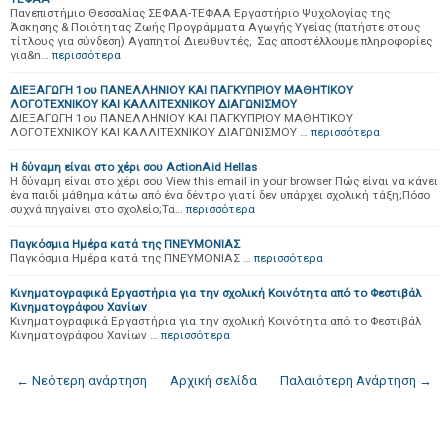
Πανεπιστήμιο Θεσσαλίας ΣΕΦΑΑ-ΤΕΦΑΑ Εργαστήριο Ψυχολογίας της
Άσκησης & Ποιότητας Ζωής Προγράμματα Αγωγής Υγείας (πατήστε στους
τίτλους για σύνδεση) Αγαπητοί Διευθυντές, Σας αποστέλλουμε πληροφορίες
για&n…
περισσότερα
ΔΙΕΞΑΓΩΓΗ 1ου ΠΑΝΕΛΛΗΝΙΟΥ ΚΑΙ ΠΑΓΚΥΠΡΙΟΥ ΜΑΘΗΤΙΚΟΥ
ΛΟΓΟΤΕΧΝΙΚΟΥ ΚΑΙ ΚΑΛΛΙΤΕΧΝΙΚΟΥ ΔΙΑΓΩΝΙΣΜΟΥ
ΔΙΕΞΑΓΩΓΗ 1ου ΠΑΝΕΛΛΗΝΙΟΥ ΚΑΙ ΠΑΓΚΥΠΡΙΟΥ ΜΑΘΗΤΙΚΟΥ
ΛΟΓΟΤΕΧΝΙΚΟΥ ΚΑΙ ΚΑΛΛΙΤΕΧΝΙΚΟΥ ΔΙΑΓΩΝΙΣΜΟΥ …
περισσότερα
Η δύναμη είναι στο χέρι σου ActionAid Hellas
Η δύναμη είναι στο χέρι σου View this email in your browser Πώς είναι να κάνει
ένα παιδί μάθημα κάτω από ένα δέντρο γιατί δεν υπάρχει σχολική τάξη;Πόσο
συχνά πηγαίνει στο σχολείο;Τα…
περισσότερα
Παγκόσμια Ημέρα κατά της ΠΝΕΥΜΟΝΙΑΣ
Παγκόσμια Ημέρα κατά της ΠΝΕΥΜΟΝΙΑΣ …
περισσότερα
Κινηματογραφικά Εργαστήρια για την σχολική Κοινότητα από το Φεστιβάλ
Κινηματογράφου Χανίων
Κινηματογραφικά Εργαστήρια για την σχολική Κοινότητα από το Φεστιβάλ
Κινηματογράφου Χανίων …
περισσότερα
← Νεότερη ανάρτηση
Αρχική σελίδα
Παλαιότερη Ανάρτηση →