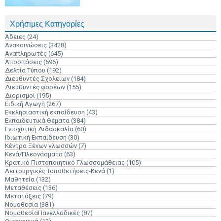
Χρήσιμες Κατηγορίες
Άδειες
(24)
Ανακοινώσεις
(3428)
Αναπληρωτές
(645)
Αποσπάσεις
(596)
Δελτία Τύπου
(192)
Διευθυντές Σχολείων
(184)
Διευθυντές φορέων
(155)
Διορισμοί
(195)
Ειδική Αγωγή
(267)
Εκκλησιαστική εκπαίδευση
(43)
Εκπαιδευτικά Θέματα
(384)
Ενισχυτική Διδασκαλία
(60)
Ιδιωτική Εκπαίδευση
(30)
Κέντρα Ξένων γλωσσών
(7)
Κενά/Πλεονάσματα
(63)
Κρατικό Πιστοποιητικό Γλωσσομάθειας
(105)
Λειτουργικές Τοποθετήσεις-Κενά
(1)
Μαθητεία
(132)
Μεταθέσεις
(136)
Μετατάξεις
(79)
Νομοθεσία
(381)
ΝομοθεσίαΠανελλαδικές
(87)