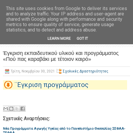
This site uses cookies from Google to deliver its services
and to analyze traffic. Your IP address and user-agent are
shared with Google along with performance and security
metrics to ensure quality of service, generate usage
statistics, and to detect and address abuse.
LEARN MORE
GOT IT
Έγκριση εκπαιδευτικού υλικού και προγράμματος
«Πού πας καραβάκι με τέτοιον καιρό»
Τρίτη, Νοεμβρίου 30, 2021
Σχολικές Δραστηριότητες
¨Εγκριση προγράμματος
Σχετικές Αναρτήσεις:
Νέα Προγράμματα Αγωγής Υγείας από το Πανεπιστήμιο Θεσσαλίας ΣΕΦΑΑ-
ΤΕΦΑΑ