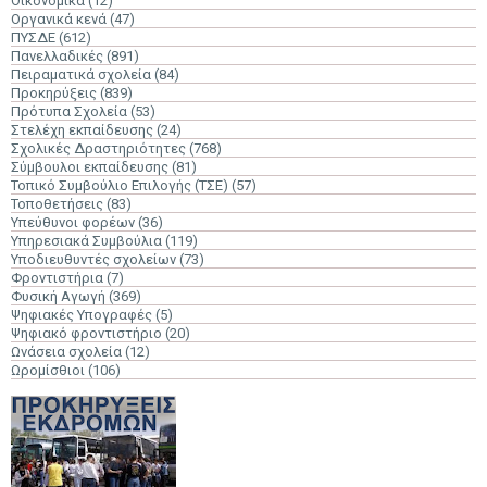
Οικονομικά
(12)
Οργανικά κενά
(47)
ΠΥΣΔΕ
(612)
Πανελλαδικές
(891)
Πειραματικά σχολεία
(84)
Προκηρύξεις
(839)
Πρότυπα Σχολεία
(53)
Στελέχη εκπαίδευσης
(24)
Σχολικές Δραστηριότητες
(768)
Σύμβουλοι εκπαίδευσης
(81)
Τοπικό Συμβούλιο Επιλογής (ΤΣΕ)
(57)
Τοποθετήσεις
(83)
Υπεύθυνοι φορέων
(36)
Υπηρεσιακά Συμβούλια
(119)
Υποδιευθυντές σχολείων
(73)
Φροντιστήρια
(7)
Φυσική Αγωγή
(369)
Ψηφιακές Υπογραφές
(5)
Ψηφιακό φροντιστήριο
(20)
Ωνάσεια σχολεία
(12)
Ωρομίσθιοι
(106)