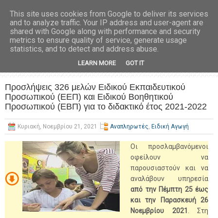
This site uses cookies from Google to deliver its services
and to analyze traffic. Your IP address and user-agent are
shared with Google along with performance and security
metrics to ensure quality of service, generate usage
statistics, and to detect and address abuse.
LEARN MORE
GOT IT
Προσλήψεις 326 μελών Ειδικού Εκπαιδευτικού
Προσωπικού (ΕΕΠ) και Ειδικού Βοηθητικού
Προσωπικού (ΕΒΠ) για το διδακτικό έτος 2021-2022
Κυριακή, Νοεμβρίου 21, 2021
Αναπληρωτές
,
Ειδική Αγωγή
Οι προσλαμβανόμενοι
οφείλουν να
παρουσιαστούν και να
αναλάβουν υπηρεσία
από την Πέμπτη 25 έως
και την Παρασκευή 26
Νοεμβρίου 2021
. Στη