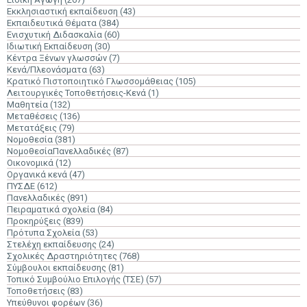
Εκκλησιαστική εκπαίδευση
(43)
Εκπαιδευτικά Θέματα
(384)
Ενισχυτική Διδασκαλία
(60)
Ιδιωτική Εκπαίδευση
(30)
Κέντρα Ξένων γλωσσών
(7)
Κενά/Πλεονάσματα
(63)
Κρατικό Πιστοποιητικό Γλωσσομάθειας
(105)
Λειτουργικές Τοποθετήσεις-Κενά
(1)
Μαθητεία
(132)
Μεταθέσεις
(136)
Μετατάξεις
(79)
Νομοθεσία
(381)
ΝομοθεσίαΠανελλαδικές
(87)
Οικονομικά
(12)
Οργανικά κενά
(47)
ΠΥΣΔΕ
(612)
Πανελλαδικές
(891)
Πειραματικά σχολεία
(84)
Προκηρύξεις
(839)
Πρότυπα Σχολεία
(53)
Στελέχη εκπαίδευσης
(24)
Σχολικές Δραστηριότητες
(768)
Σύμβουλοι εκπαίδευσης
(81)
Τοπικό Συμβούλιο Επιλογής (ΤΣΕ)
(57)
Τοποθετήσεις
(83)
Υπεύθυνοι φορέων
(36)