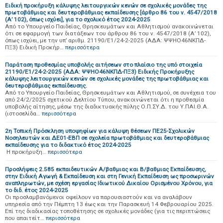
Ειδική προκήρυξη κάλυψης λειτουργικών κενών σε σχολικές μονάδες της
πρωτοβάθμιας και δευτεροβάθμιας εκπαίδευσης [άρθρο 86 του ν. 4547/2018
(Α’ 102), όπως ισχύει], για το σχολικό έτος 2024-2025
Από το Υπουργείο Παιδείας, Θρησκευμάτων και Αθλητισμού ανακοινώνεται
ότι σε εφαρμογή των διατάξεων του άρθρου 86 του ν. 4547/2018 (Α’ 102),
όπως ισχύει, με την υπ’ αριθμ. 21190/Ε1/24-2-2025 (ΑΔΑ: ΨΨΗΟ46ΝΚΠΔ-
ΠΞ3) Ειδική Προκήρ…
περισσότερα
Παράταση προθεσμίας υποβολής αιτήσεων στο πλαίσιο της υπό στοιχεία
21190/Ε1/24-2-2025 (ΑΔΑ: ΨΨΗΟ46ΝΚΠΔ-ΠΞ3) Ειδικής Προκήρυξης
κάλυψης λειτουργικών κενών σε σχολικές μονάδες της πρωτοβάθμιας και
δευτεροβάθμιας εκπαίδευσης.
Από το Υπουργείο Παιδείας, Θρησκευμάτων και Αθλητισμού, σε συνέχεια του
από 24/2/2025 σχετικού Δελτίου Τύπου, ανακοινώνεται ότι η προθεσμία
υποβολής αίτησης, μέσω της διαδικτυακής πύλης Ο.Π.ΣΥ.Δ. του Υ.ΠΑΙ.Θ.Α.
(ιστοσελίδα…
περισσότερα
2η Τοπική Πρόσκληση υποψηφίων για κάλυψη θέσεων ΠΕ25-Σχολικών
Νοσηλευτών και ΔΕ01-ΕΒΠ σε σχολεία πρωτοβάθμιας και δευτεροβάθμιας
εκπαίδευσης για το διδακτικό έτος 2024-2025
Η προκήρυξη…
περισσότερα
Προσλήψεις 2.585 εκπαιδευτικών Α/βαθμιας και Β/βαθμιας Εκπαίδευσης,
στην Ειδική Αγωγή & Εκπαίδευση και στη Γενική Εκπαίδευση ως προσωρινών
αναπληρωτών, με σχέση εργασίας Ιδιωτικού Δικαίου Ορισμένου Χρόνου, για
το διδ. έτος 2024-2025
Οι προσλαμβανόμενοι οφείλουν να παρουσιαστούν και να αναλάβουν
υπηρεσία από την Πέμπτη 13 έως και την Παρασκευή 14 Φεβρουαρίου 2025.
Επί της διαδικασίας τοποθέτησης σε σχολικές μονάδες (για τις περιπτώσεις
που απαιτείτ…
περισσότερα