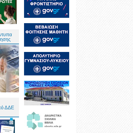
Έντυπα
τησης
πό ΔΔΕ