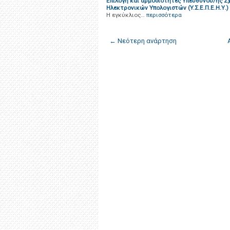
Επιλογή και αρμοδιότητες Υπεύθυνου/ης 
Ηλεκτρονικών Υπολογιστών (Y.Σ.Ε.Π.Ε.Η.Υ.)
Η εγκύκλιος…
περισσότερα
← Νεότερη ανάρτηση