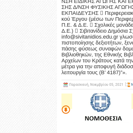
ΝΣΗ ΕΙΔΙΚΗΣ ΑΓΩΓΗΣ ΚΑΙ 
ΣΗΣ Δ/ΝΣΗ ΦΥΣΙΚΗΣ ΑΓΩΓΗ
ΕΚΠΑΙΔΕΥΣΗΣ  Περιφερειακές
κού Έργου (μέσω των Περιφερ
Π.Ε. & Δ.Ε.  Σχολικές μονάδ
Δ.Ε.)  Σιβιτανίδειο Δημόσια
info@sivitanidios.edu.gr γλ
πιστοποίησης δεξιοτήτων, ξε
πάσης φύσεως συναφών δομών
Βιβλιοθηκών, της Εθνικής Βιβ
Αρχείων του Κράτους κατά την
μέτρα για την αποφυγή διάδο
λειτουργία τους (Β’ 4187)”».
Παρασκευή, Νοεμβρίου 05, 2021