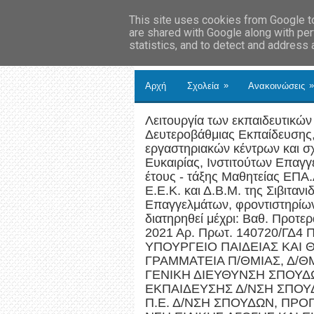
This site uses cookies from Google to 
are shared with Google along with per
statistics, and to detect and address
»
»
Αρχή
Σχολεία
Ανακοινώσεις
Λειτουργία των εκπαιδευτικώ
Δευτεροβάθμιας Εκπαίδευσης,
εργαστηριακών κέντρων και σ
Ευκαιρίας, Ινστιτούτων Επαγγ
έτους - τάξης Μαθητείας ΕΠΑ
Ε.Ε.Κ. και Δ.Β.Μ. της Σιβιταν
Επαγγελμάτων, φροντιστηρίω
διατηρηθεί μέχρι: Βαθ. Προτε
2021 Αρ. Πρωτ. 140720/ΓΔ
ΥΠΟΥΡΓΕΙΟ ΠΑΙΔΕΙΑΣ ΚΑΙ 
ΓΡΑΜΜΑΤΕΙΑ Π/ΘΜΙΑΣ, Δ/ΘΜ
ΓΕΝΙΚΗ ΔΙΕΥΘΥΝΣΗ ΣΠΟΥΔΩ
ΕΚΠΑΙΔΕΥΣΗΣ Δ/ΝΣΗ ΣΠΟΥ
Π.Ε. Δ/ΝΣΗ ΣΠΟΥΔΩΝ, ΠΡΟ