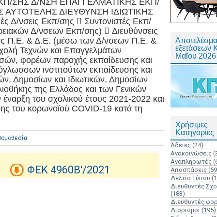
ΕΚΠ/ΣΗΣ Δ/ΝΣΗ ΕΠΑΓΓΕΛΜΑΤΙΚΗΣ ΕΚΠ/
Σ ΑΥΤΟΤΕΛΗΣ ΔΙΕΥΘΥΝΣΗ ΙΔΙΩΤΙΚΗΣ
 Δ/νσεις Εκπ/σης  Συντονιστές Εκπ/
ειακών Δ/νσεων Εκπ/σης)  Διευθύνσεις
ες Π.Ε. & Δ.Ε. (μέσω των Δ/νσεων Π.Ε. &
Αποτελέσμα
εξετάσεων 
 Σχολή Τεχνών και Επαγγελμάτων
Μαΐου 2026
ωσσών, φορέων παροχής εκπαίδευσης και
νόγλωσσων ινστιτούτων εκπαίδευσης και
, Δημοσίων και Ιδιωτικών, Δημοσίων
λιοθήκης της Ελλάδος και των Γενικών
 έναρξη του σχολικού έτους 2021-2022 και
σης του κορωνοϊού COVID-19 κατά τη
Χρήσιμες
Κατηγορίες
Νομοθεσία
Άδειες
(24)
Ανακοινώσεις
(
Αναπληρωτές
(
ΦΕΚ 4960Β'/2021
Αποσπάσεις
(59
Δελτία Τύπου
(
Διευθυντές Σχ
(183)
Διευθυντές φο
Διορισμοί
(195)