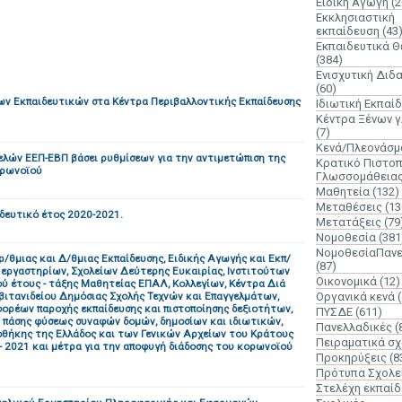
Ειδική Αγωγή
(2
Εκκλησιαστική
εκπαίδευση
(43
Εκπαιδευτικά 
(384)
Ενισχυτική Διδ
(60)
ων Εκπαιδευτικών στα Κέντρα Περιβαλλοντικής Εκπαίδευσης
Ιδιωτική Εκπαί
Κέντρα Ξένων 
(7)
Κενά/Πλεονάσμ
ελών ΕΕΠ-ΕΒΠ βάσει ρυθμίσεων για την αντιμετώπιση της
Κρατικό Πιστοπ
ορωνοϊού
Γλωσσομάθεια
Μαθητεία
(132)
Μεταθέσεις
(13
ιδευτικό έτος 2020-2021.
Μετατάξεις
(79
Νομοθεσία
(381
ΝομοθεσίαΠανε
θμιας και Δ/θμιας Εκπαίδευσης, Ειδικής Αγωγής και Εκπ/
(87)
 εργαστηρίων, Σχολείων Δεύτερης Ευκαιρίας, Ινστιτούτων
Οικονομικά
(12)
ύ έτους - τάξης Μαθητείας ΕΠΑΛ, Κολλεγίων, Κέντρα Διά
ιβιτανιδείου Δημόσιας Σχολής Τεχνών και Επαγγελμάτων,
Οργανικά κενά
ορέων παροχής εκπαίδευσης και πιστοποίησης δεξιοτήτων,
ΠΥΣΔΕ
(611)
 πάσης φύσεως συναφών δομών, δημοσίων και ιδιωτικών,
Πανελλαδικές
(
οθήκης της Ελλάδος και των Γενικών Αρχείων του Κράτους
Πειραματικά σχ
- 2021 και μέτρα για την αποφυγή διάδοσης του κορωνοϊού
Προκηρύξεις
(8
Πρότυπα Σχολε
Στελέχη εκπαί