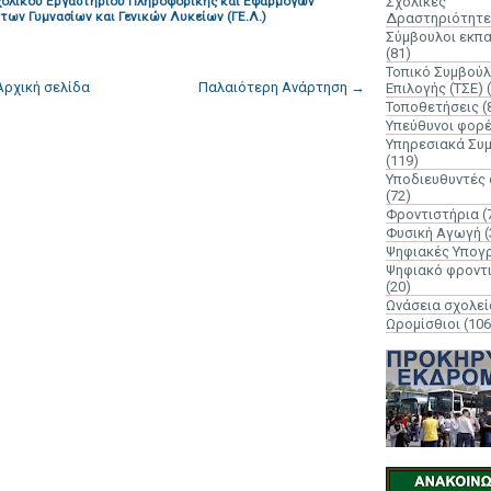
Σχολικού Εργαστηρίου Πληροφορικής και Εφαρμογών
Σχολικές
 των Γυμνασίων και Γενικών Λυκείων (ΓΕ.Λ.)
Δραστηριότητε
Σύμβουλοι εκπ
(81)
Τοπικό Συμβούλ
Αρχική σελίδα
Παλαιότερη Ανάρτηση →
Επιλογής (ΤΣΕ)
Τοποθετήσεις
(
Υπεύθυνοι φορ
Υπηρεσιακά Συ
(119)
Υποδιευθυντές
(72)
Φροντιστήρια
(
Φυσική Αγωγή
(
Ψηφιακές Υπογ
Ψηφιακό φροντ
(20)
Ωνάσεια σχολεί
Ωρομίσθιοι
(106