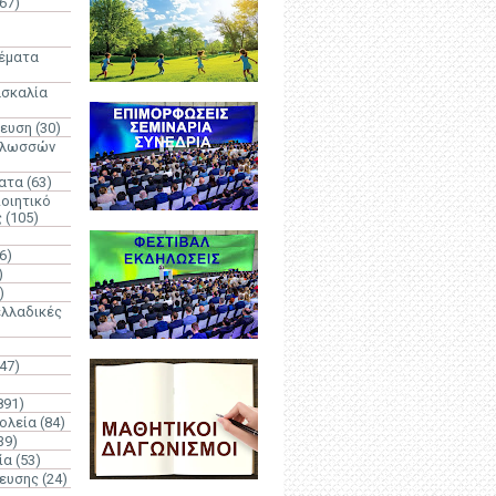
67)
)
Θέματα
ασκαλία
δευση
(30)
γλωσσών
ατα
(63)
οιητικό
ς
(105)
6)
)
)
λλαδικές
(47)
891)
ολεία
(84)
39)
ία
(53)
δευσης
(24)