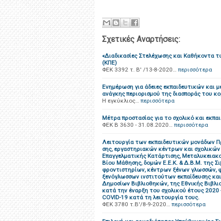
Σχετικές Αναρτήσεις:
«Διαδικασίες Στελέχωσης και Καθήκοντα τ
(ΚΠΕ)
ΦΕΚ 3392 τ. Β' /13-8-2020…
περισσότερα
Ενημέρωση για άδειες εκπαιδευτικών και μ
ανάγκης περιορισμού της διασποράς του κ
Η εγκύκλιος…
περισσότερα
Μέτρα προστασίας για το σχολικό και εκπα
ΦΕΚ B 3630 - 31.08.2020…
περισσότερα
Λειτουργία των εκπαιδευτικών μονάδων Πρ/
σης, εργαστηριακών κέντρων και σχολικών
Επαγγελματικής Κατάρτισης, Μεταλυκειακο
Βίου Μάθησης, δομών Ε.Ε.Κ. & Δ.Β.Μ. της Σ
φροντιστηρίων, κέντρων ξένων γλωσσών, φ
ξενόγλωσσων ινστιτούτων εκπαίδευσης και
Δημοσίων Βιβλιοθηκών, της Εθνικής Βιβλι
κατά την έναρξη του σχολικού έτους 2020 
COVID-19 κατά τη λειτουργία τους.
ΦΕΚ 3780 τ.Β'/8-9-2020…
περισσότερα