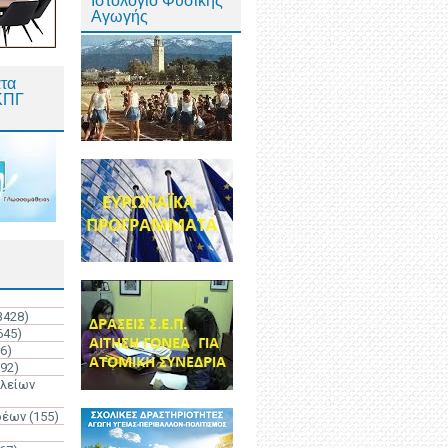
Ιστολόγιο Φυσικής
Αγωγής
τα
ΚΠΓ
3428)
645)
6)
192)
ολείων
ρέων
(155)