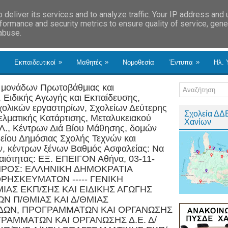
deliver its services and to analyze traffic. Your IP address and
formance and security metrics to ensure quality of service, gen
 abuse.
»
»
»
Εκπαιδευτικοί
Μαθητές
Νομοθεσία
Έντυπα
Ηλ. 
ν μονάδων Πρωτοβάθμιας και
 Ειδικής Αγωγής και Εκπαίδευσης,
χολικών εργαστηρίων, Σχολείων Δεύτερης
Σχολεία ΔΔ
ελματικής Κατάρτισης, Μεταλυκειακού
Χανίων
.Λ., Κέντρων Διά Βίου Μάθησης, δομών
ιδείου Δημόσιας Σχολής Τεχνών και
ν, κέντρων ξένων Βαθμός Ασφαλείας: Να
ραιότητας: ΕΞ. ΕΠΕΙΓΟΝ Αθήνα, 03-11-
4 ΠΡΟΣ: ΕΛΛΗΝΙΚΗ ΔΗΜΟΚΡΑΤΙΑ
ΘΡΗΣΚΕΥΜΑΤΩΝ ----- ΓΕΝΙΚΗ
ΙΑΣ ΕΚΠ/ΣΗΣ ΚΑΙ ΕΙΔΙΚΗΣ ΑΓΩΓΗΣ
Ν Π/ΘΜΙΑΣ ΚΑΙ Δ/ΘΜΙΑΣ
ΔΩΝ, ΠΡΟΓΡΑΜΜΑΤΩΝ ΚΑΙ ΟΡΓΑΝΩΣΗΣ
ΓΡΑΜΜΑΤΩΝ ΚΑΙ ΟΡΓΑΝΩΣΗΣ Δ.Ε. Δ/