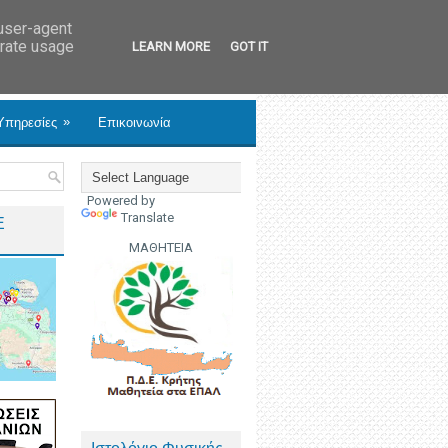
 user-agent
erate usage
LEARN MORE
GOT IT
»
Υπηρεσίες
Επικοινωνία
Powered by
Translate
Ε
ΜΑΘΗΤΕΙΑ