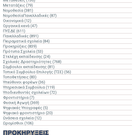
Μεταθέσεις
(136)
Μετατάξεις
(79)
Νομοθεσία
(381)
ΝομοθεσίαΠανελλαδικές
(87)
Οικονομικά
(12)
Οργανικά κενά
(47)
ΠΥΣΔΕ
(611)
Πανελλαδικές
(891)
Πειραματικά σχολεία
(84)
Προκηρύξεις
(839)
Πρότυπα Σχολεία
(53)
Στελέχη εκπαίδευσης
(24)
Σχολικές Δραστηριότητες
(768)
Σύμβουλοι εκπαίδευσης
(81)
Τοπικό Συμβούλιο Επιλογής (ΤΣΕ)
(56)
Τοποθετήσεις
(83)
Υπεύθυνοι φορέων
(36)
Υπηρεσιακά Συμβούλια
(119)
Υποδιευθυντές σχολείων
(72)
Φροντιστήρια
(7)
Φυσική Αγωγή
(369)
Ψηφιακές Υπογραφές
(5)
Ψηφιακό φροντιστήριο
(20)
Ωνάσεια σχολεία
(12)
Ωρομίσθιοι
(106)