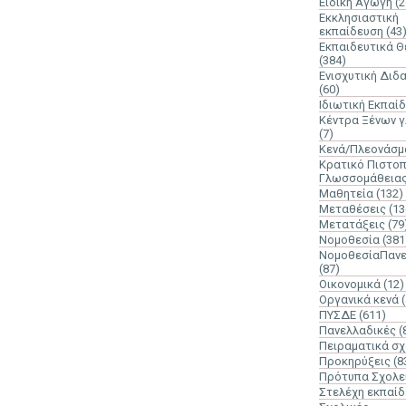
Ειδική Αγωγή
(2
Εκκλησιαστική
εκπαίδευση
(43
Εκπαιδευτικά 
(384)
Ενισχυτική Διδ
(60)
Ιδιωτική Εκπαί
Κέντρα Ξένων 
(7)
Κενά/Πλεονάσμ
Κρατικό Πιστοπ
Γλωσσομάθεια
Μαθητεία
(132)
Μεταθέσεις
(13
Μετατάξεις
(79
Νομοθεσία
(381
ΝομοθεσίαΠανε
(87)
Οικονομικά
(12)
Οργανικά κενά
ΠΥΣΔΕ
(611)
Πανελλαδικές
(
Πειραματικά σχ
Προκηρύξεις
(8
Πρότυπα Σχολε
Στελέχη εκπαί