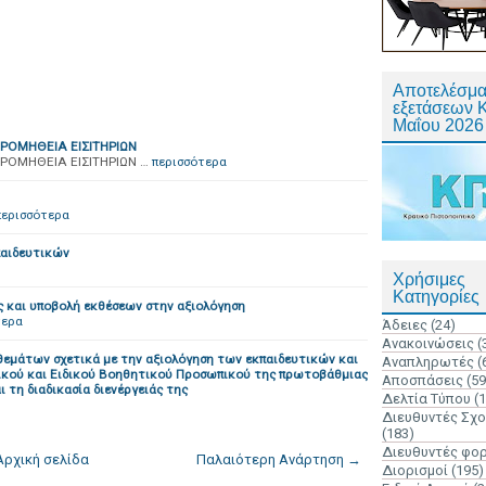
Αποτελέσμα
εξετάσεων 
Μαΐου 2026
ΡΟΜΗΘΕΙΑ ΕΙΣΙΤΗΡΙΩΝ
ΡΟΜΗΘΕΙΑ ΕΙΣΙΤΗΡΙΩΝ …
περισσότερα
περισσότερα
αιδευτικών
Χρήσιμες
Κατηγορίες
ις και υποβολή εκθέσεων στην αξιολόγηση
τερα
Άδειες
(24)
Ανακοινώσεις
(
θεμάτων σχετικά με την αξιολόγηση των εκπαιδευτικών και
Αναπληρωτές
(
ικού και Ειδικού Βοηθητικού Προσωπικού της πρωτοβάθμιας
Αποσπάσεις
(59
 τη διαδικασία διενέργειάς της
Δελτία Τύπου
(
Διευθυντές Σχ
(183)
Διευθυντές φο
Αρχική σελίδα
Παλαιότερη Ανάρτηση →
Διορισμοί
(195)