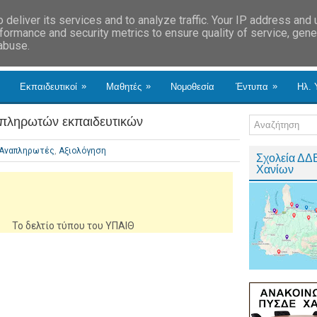
deliver its services and to analyze traffic. Your IP address and
formance and security metrics to ensure quality of service, gen
 abuse.
»
»
»
Εκπαιδευτικοί
Μαθητές
Νομοθεσία
Έντυπα
Ηλ. 
πληρωτών εκπαιδευτικών
Αναπληρωτές
,
Αξιολόγηση
Σχολεία ΔΔ
Χανίων
Το δελτίο τύπου του ΥΠΑΙΘ