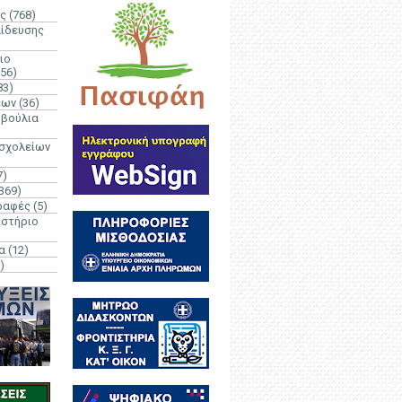
ς
(768)
αίδευσης
ιο
(56)
83)
έων
(36)
μβούλια
 σχολείων
7)
369)
ραφές
(5)
ιστήριο
α
(12)
)