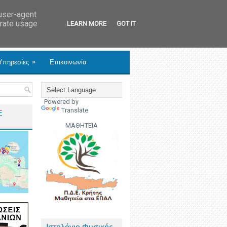
 user-agent
erate usage
LEARN MORE
GOT IT
»
Υπηρεσίες
Επικοινωνία
Powered by
Translate
Ε
ΜΑΘΗΤΕΙΑ