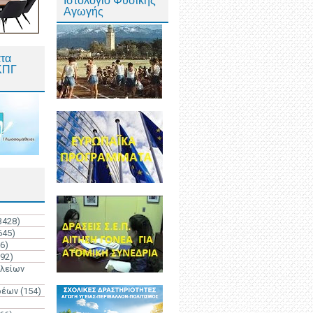
Ιστολόγιο Φυσικής
Αγωγής
τα
ΚΠΓ
3428)
645)
6)
192)
ολείων
ρέων
(154)