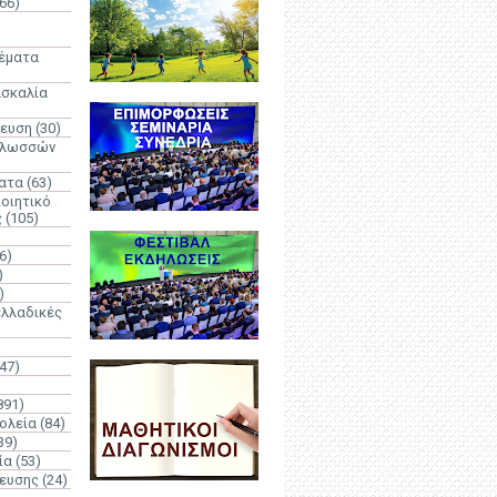
66)
)
Θέματα
ασκαλία
δευση
(30)
γλωσσών
ατα
(63)
οιητικό
ς
(105)
6)
)
)
λλαδικές
(47)
891)
ολεία
(84)
39)
ία
(53)
δευσης
(24)