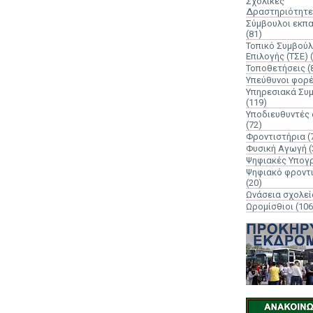
Σχολικές
Δραστηριότητε
Σύμβουλοι εκπ
(81)
Τοπικό Συμβούλ
Επιλογής (ΤΣΕ)
Τοποθετήσεις
(
Υπεύθυνοι φορ
Υπηρεσιακά Συ
(119)
Υποδιευθυντές
(72)
Φροντιστήρια
(
Φυσική Αγωγή
(
Ψηφιακές Υπογ
Ψηφιακό φροντ
(20)
Ωνάσεια σχολεί
Ωρομίσθιοι
(106