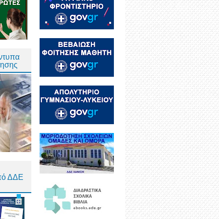
Έντυπα
τησης
πό ΔΔΕ