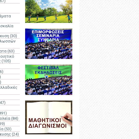
67)
)
Θέματα
ασκαλία
δευση
(30)
γλωσσών
ατα
(63)
οιητικό
ς
(105)
6)
)
)
λλαδικές
(47)
891)
ολεία
(84)
39)
ία
(53)
δευσης
(24)