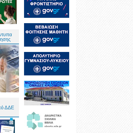
Έντυπα
τησης
πό ΔΔΕ