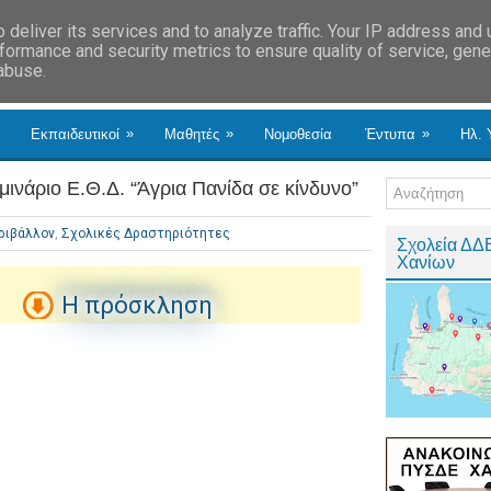
deliver its services and to analyze traffic. Your IP address and
formance and security metrics to ensure quality of service, gen
 abuse.
»
»
»
Εκπαιδευτικοί
Μαθητές
Νομοθεσία
Έντυπα
Ηλ. 
νάριο Ε.Θ.Δ. “Άγρια Πανίδα σε κίνδυνο”
ριβάλλον
,
Σχολικές Δραστηριότητες
Σχολεία ΔΔ
Χανίων
H πρόσκληση