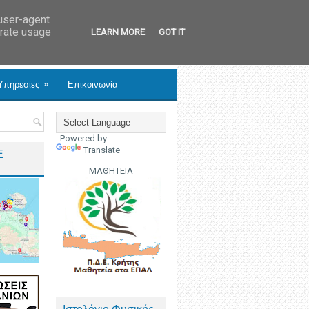
 user-agent
erate usage
LEARN MORE
GOT IT
»
Υπηρεσίες
Επικοινωνία
Powered by
Translate
Ε
ΜΑΘΗΤΕΙΑ