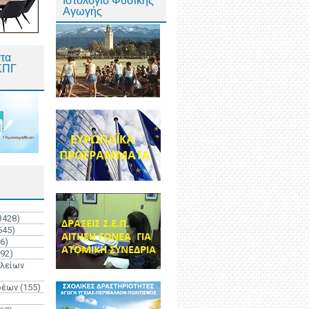
Ιστολόγιο Φυσικής
Αγωγής
τα
ΚΠΓ
3428)
645)
6)
192)
ολείων
ρέων
(155)