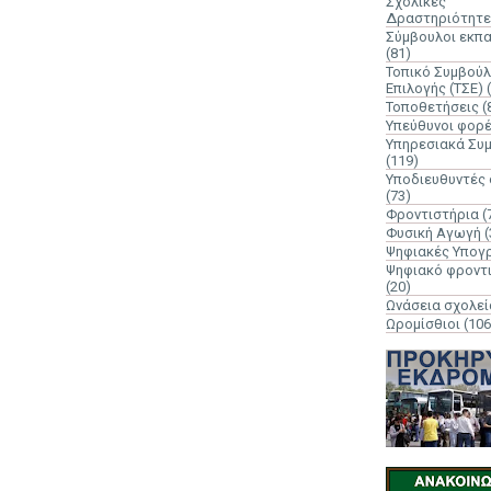
Σχολικές
Δραστηριότητε
Σύμβουλοι εκπ
(81)
Τοπικό Συμβούλ
Επιλογής (ΤΣΕ)
Τοποθετήσεις
(
Υπεύθυνοι φορ
Υπηρεσιακά Συ
(119)
Υποδιευθυντές
(73)
Φροντιστήρια
(
Φυσική Αγωγή
(
Ψηφιακές Υπογ
Ψηφιακό φροντ
(20)
Ωνάσεια σχολεί
Ωρομίσθιοι
(106