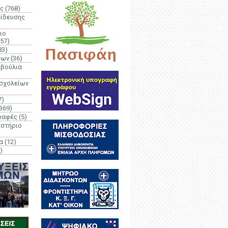
ς
(768)
αίδευσης
ιο
(57)
83)
έων
(36)
μβούλια
 σχολείων
7)
369)
ραφές
(5)
ιστήριο
α
(12)
)