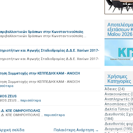
Αποτελέσμα
εξετάσεων 
περιβαλλοντικών δράσεων στην Κωνσταντινούπολη
Μαΐου 2026
περιβαλλοντικών δράσεων στην Κωνσταντινούπολη …
ηριοτήτων και Αγωγής Σταδιοδρομίας Δ.Δ.Ε. Χανίων 2017-
ηριοτήτων και Αγωγής Σταδιοδρομίας Δ.Δ.Ε. Χανίων 2017-
τηση Συμμετοχής στην ΚΕΠΠΕΔΗΧ ΚΑΜ - ΑΝΟΙΞΗ
Χρήσιμες
Κατηγορίες
τηση Συμμετοχής στην ΚΕΠΠΕΔΗΧ ΚΑΜ - ΑΝΟΙΞΗ
ισσότερα
Άδειες
(24)
Ανακοινώσεις
(
NIOS ZEUS
Αναπληρωτές
(
NIOS ZEUS …
περισσότερα
Αποσπάσεις
(59
Δελτία Τύπου
(
Θ.Δ. ΚΠΕ ΟΜΗΡΟΥΠΟΛΗΣ
Διευθυντές Σχ
Θ.Δ. ΚΠΕ ΟΜΗΡΟΥΠΟΛΗΣ …
περισσότερα
(184)
Διευθυντές φο
Διορισμοί
(195)
Αρχική σελίδα
Παλαιότερη Ανάρτηση →