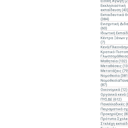
Ειδική Αγωγή
(2
Εκκλησιαστική
εκπαίδευση
(43
Εκπαιδευτικά 
(384)
Ενισχυτική Διδ
(60)
Ιδιωτική Εκπαί
Κέντρα Ξένων 
(7)
Κενά/Πλεονάσμ
Κρατικό Πιστοπ
Γλωσσομάθεια
Μαθητεία
(132)
Μεταθέσεις
(13
Μετατάξεις
(79
Νομοθεσία
(381
ΝομοθεσίαΠανε
(87)
Οικονομικά
(12)
Οργανικά κενά
ΠΥΣΔΕ
(612)
Πανελλαδικές
(
Πειραματικά σχ
Προκηρύξεις
(8
Πρότυπα Σχολε
Στελέχη εκπαί