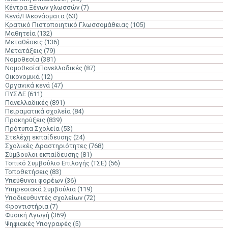
Κέντρα Ξένων γλωσσών
(7)
Κενά/Πλεονάσματα
(63)
Κρατικό Πιστοποιητικό Γλωσσομάθειας
(105)
Μαθητεία
(132)
Μεταθέσεις
(136)
Μετατάξεις
(79)
Νομοθεσία
(381)
ΝομοθεσίαΠανελλαδικές
(87)
Οικονομικά
(12)
Οργανικά κενά
(47)
ΠΥΣΔΕ
(611)
Πανελλαδικές
(891)
Πειραματικά σχολεία
(84)
Προκηρύξεις
(839)
Πρότυπα Σχολεία
(53)
Στελέχη εκπαίδευσης
(24)
Σχολικές Δραστηριότητες
(768)
Σύμβουλοι εκπαίδευσης
(81)
Τοπικό Συμβούλιο Επιλογής (ΤΣΕ)
(56)
Τοποθετήσεις
(83)
Υπεύθυνοι φορέων
(36)
Υπηρεσιακά Συμβούλια
(119)
Υποδιευθυντές σχολείων
(72)
Φροντιστήρια
(7)
Φυσική Αγωγή
(369)
Ψηφιακές Υπογραφές
(5)