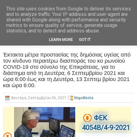
This site uses cookies from Google to deliver its services
and to analyze traffic. Your IP address and user-agent are
shared with Google along with performance and security
metrics to ensure quality of service, generate usage
statistics, and to detect and address abuse.
LEARN MORE
GOT IT
Έκτακτα μέτρα προστασίας της δημόσιας υγείας από
τον κίνδυνο περαιτέρω διασποράς του κο ρωνοϊού
COVID-19 στο σύνολο της Επικράτειας, για το
διάστημα από τη Δευτέρα, 6 Σεπτεμβρίου 2021 και
ώρα 6:00 έως και τη Δευτέρα, 13 Σεπτεμ βρίου 2021
και ώρα 6:00.
Δευτέρα, Σεπτεμβρίου 06, 2021
Νομοθεσία
ΦΕΚ
4054Β/4-9-2021