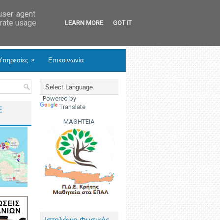
 user-agent
erate usage
LEARN MORE
GOT IT
»
Υπηρεσίες
Επικοινωνία
Powered by
Translate
Ε
ΜΑΘΗΤΕΙΑ