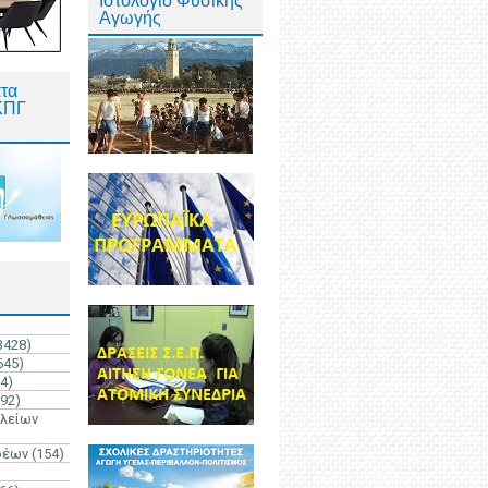
Ιστολόγιο Φυσικής
Αγωγής
τα
ΚΠΓ
3428)
645)
4)
192)
ολείων
ρέων
(154)