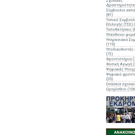
Σχολικές
Δραστηριότητε
Σύμβουλοι εκπ
(81)
Τοπικό Συμβούλ
Επιλογής (ΤΣΕ)
Τοποθετήσεις
(
Υπεύθυνοι φορ
Υπηρεσιακά Συ
(119)
Υποδιευθυντές
(72)
Φροντιστήρια
(
Φυσική Αγωγή
(
Ψηφιακές Υπογ
Ψηφιακό φροντ
(20)
Ωνάσεια σχολεί
Ωρομίσθιοι
(106