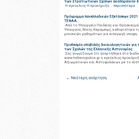
των Στρατιωτικών Σχολών ακαδημαϊκού έ
H εγκύκλιος Η προκήρυξη …
περισσότερα
Πρόγραμμα πανελλαδικών Εξετάσεων 2021 Α
ΤΕΦΑΑ.
Από το Υπουργείο Παιδείας και Θρησκευμά
Υπουργού, Νίκης Κεραμέως, καθορίστηκε 
μουσικών μαθημάτων για εισαγωγή υποψη
Προθεσμία υποβολής δικαιολογητικών για 
των Σχολών της Ελληνικής Αστυνομίας.
Σας γνωρίζουμε ότι αναρτήθηκε στο διαδίκ
www.hellenicpolice.gr η εγκύκλιος προκήρυ
Αξιωματικών και Αστυφυλάκων με το σύσ
← Νεότερη ανάρτηση