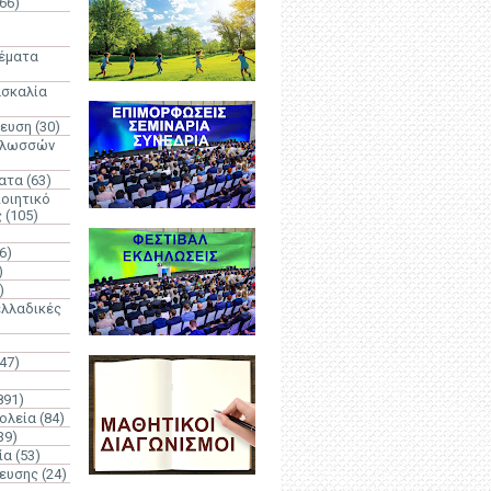
66)
)
Θέματα
ασκαλία
δευση
(30)
γλωσσών
ατα
(63)
οιητικό
ς
(105)
6)
)
)
λλαδικές
(47)
891)
ολεία
(84)
39)
ία
(53)
δευσης
(24)