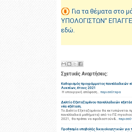
Για τα θέματα στο
ΥΠΟΛΟΓΙΣΤΩΝ" ΕΠΑΓΓΕ
εδώ.
Σχετικές Αναρτήσεις:
Καθορισμός προγράμματος πανελλαδικών ε
Λυκείων, έτους 2021
Η υπουργική απόφαση…
περισσότερα
Δελτίο Εξεταζομένου πανελλαδικών εξετάσ
νέα εξέταση.
Το Δελτίο Εξεταζομένου θα εκτυπώνεται π
πανελλαδικά μαθήματα) από το ΠΣ myschoo
2021, θα πρέπει να εφοδιαστούν&…
περισσό
Προθεσμία υποβολής δικαιολογητικών για 