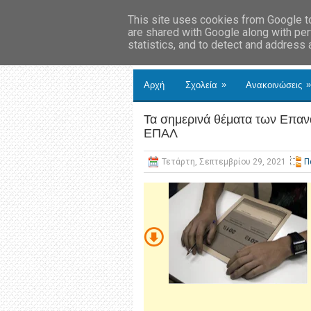
This site uses cookies from Google to 
are shared with Google along with per
statistics, and to detect and address
»
»
Αρχή
Σχολεία
Ανακοινώσεις
Τα σημερινά θέματα των Επα
ΕΠΑΛ
Τετάρτη, Σεπτεμβρίου 29, 2021
Π