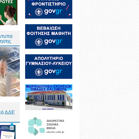
Έντυπα
τησης
πό ΔΔΕ