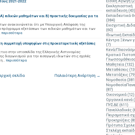
Ειδική Αγωγή
(2
τους 2021-2022
Εκκλησιαστική
εκπαίδευση
(43
Εκπαιδευτικά 
) ειδικών μαθημάτων και Β) πρακτικής δοκιμασίας για τα
(384)
των ανακοινώνεται ότι με Υπουργική Απόφαση της
Ενισχυτική Διδ
το πρόγραμμα εξετάσεων των ειδικών μαθημάτων και των
(60)
…
περισσότερα
Ιδιωτική Εκπαί
Κέντρα Ξένων 
τη συμμετοχή υποψηφίων στις προκαταρκτικές εξετάσεις
(7)
Κενά/Πλεονάσμ
τυο στην ιστοσελίδα της Ελληνικής Αστυνομίας:
Κρατικό Πιστοπ
ξης διαγωνισμού για την εισαγωγή ιδιωτών στις σχολές
Γλωσσομάθεια
τη…
περισσότερα
Μαθητεία
(132)
Μεταθέσεις
(13
Μετατάξεις
(79
Αρχική σελίδα
Παλαιότερη Ανάρτηση →
Νομοθεσία
(381
ΝομοθεσίαΠανε
(87)
Οικονομικά
(12)
Οργανικά κενά
ΠΥΣΔΕ
(611)
Πανελλαδικές
(
Πειραματικά σχ
Προκηρύξεις
(8
Πρότυπα Σχολε
Στελέχη εκπαί