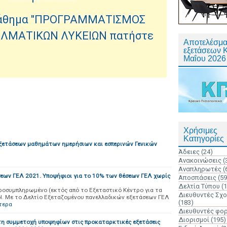
 μάθημα "ΠΡΟΓΡΑΜΜΑΤΙΣΜΟΣ
ΛΜΑΤΙΚΩΝ ΛΥΚΕΙΩΝ πατήστε
Αποτελέσμα
εξετάσεων 
Μαΐου 2026
Χρήσιμες
Κατηγορίες
ξετάσεων μαθημάτων ημερήσιων και εσπερινών Γενικών
Άδειες
(24)
Ανακοινώσεις
(
Αναπληρωτές
(
εων ΓΕΛ 2021. Υποψήφιοι για το 10% των θέσεων ΓΕΛ χωρίς
Αποσπάσεις
(59
Δελτία Τύπου
(
ροσυμπληρωμένο (εκτός από το Εξεταστικό Κέντρο για τα
Διευθυντές Σχ
l. Με το Δελτίο Εξεταζομένου πανελλαδικών εξετάσεων ΓΕΛ
(183)
τερα
Διευθυντές φο
Διορισμοί
(195)
τη συμμετοχή υποψηφίων στις προκαταρκτικές εξετάσεις