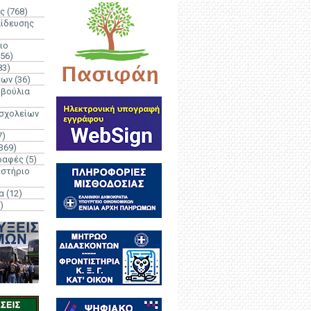
ς
(768)
αίδευσης
ιο
(56)
83)
έων
(36)
μβούλια
 σχολείων
7)
369)
ραφές
(5)
ιστήριο
α
(12)
)