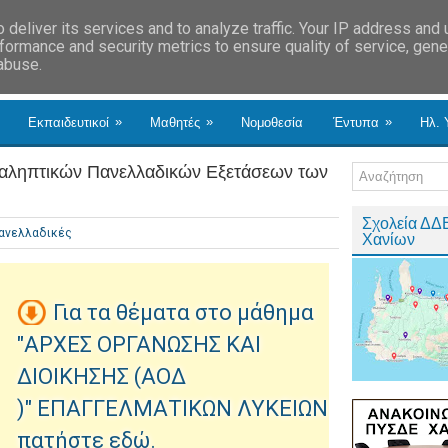
deliver its services and to analyze traffic. Your IP address and
formance and security metrics to ensure quality of service, gen
 abuse.
»
»
»
Εκπαιδευτικοί
Μαθητές
Νομοθεσία
Έντυπα
Ηλ. 
ναληπτικών Πανελλαδικών Εξετάσεων των
Σχολεία ΔΔ
ανελλαδικές
Χανίων
Για τα θέματα στο μάθημα
"ΑΡΧΕΣ ΟΡΓΑΝΩΣΗΣ ΚΑΙ
ΔΙΟΙΚΗΣΗΣ (ΑΟΔ
)" ΕΠΑΓΓΕΛΜΑΤΙΚΩΝ ΛΥΚΕΙΩΝ
πατήστε εδώ.