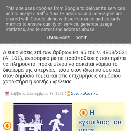
This site uses cookies from Google to deliver its services
and to analyze traffic. Your IP address and user-agent are
shared with Google along with performance and security
metrics to ensure quality of service, generate usage
statistics, and to detect and address abuse.
LEARN MORE
GOT IT
Διευκρινίσεις επί των άρθρων 91-95 του ν. 4808/2021
(Α΄ 101), αναφορικά με τις προϋποθέσεις που πρέπει
να πληρούνται προκειμένου να ασκείται νόμιμα το
δικαίωμα της απεργίας, τόσο στον ιδιωτικό όσο και
στον δημόσιο τομέα και στις επιχειρήσεις δημόσιου
χαρακτήρα ή κοινής ωφέλειας.
Σάββατο, Σεπτεμβρίου 18, 2021
Συνδικαλιστικά
Η
εγκύκλιος του