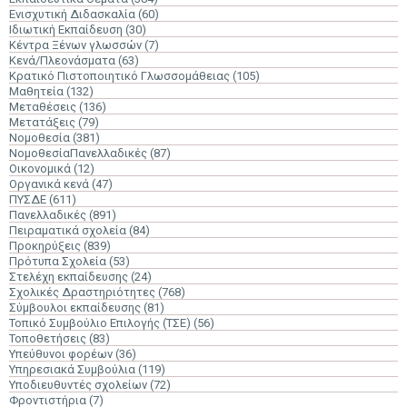
Ενισχυτική Διδασκαλία
(60)
Ιδιωτική Εκπαίδευση
(30)
Κέντρα Ξένων γλωσσών
(7)
Κενά/Πλεονάσματα
(63)
Κρατικό Πιστοποιητικό Γλωσσομάθειας
(105)
Μαθητεία
(132)
Μεταθέσεις
(136)
Μετατάξεις
(79)
Νομοθεσία
(381)
ΝομοθεσίαΠανελλαδικές
(87)
Οικονομικά
(12)
Οργανικά κενά
(47)
ΠΥΣΔΕ
(611)
Πανελλαδικές
(891)
Πειραματικά σχολεία
(84)
Προκηρύξεις
(839)
Πρότυπα Σχολεία
(53)
Στελέχη εκπαίδευσης
(24)
Σχολικές Δραστηριότητες
(768)
Σύμβουλοι εκπαίδευσης
(81)
Τοπικό Συμβούλιο Επιλογής (ΤΣΕ)
(56)
Τοποθετήσεις
(83)
Υπεύθυνοι φορέων
(36)
Υπηρεσιακά Συμβούλια
(119)
Υποδιευθυντές σχολείων
(72)
Φροντιστήρια
(7)