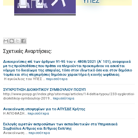
ΥΠΕΣ
Σχετικές Αναρτήσεις:
Διευκρινίσεις επί των άρθρων 91-95 του ν. 4808/2021 (Α΄ 101), αναφορικά
με τις προϋποθέσεις που πρέπει να πληρούνται προκειμένου να ασκείται
νόμιμα το δικαίωμα της απεργίας, τόσο στον ιδιωτικό όσο και στον δημόσιο
τομέα και στις επιχειρήσεις δημόσιου χαρακτήρα ή κοινής ωφέλειας.
Η εγκύκλιος του ΥΠΕΣ …
περισσότερα
ΣΥΓΚΡΟΤΗΣΗ ΔΙΟΙΚΗΤΙΚΟΥ ΣΥΜΒΟΥΛΙΟΥ ΠΟΣΥΠ
http://www.posyp.gr/index.php/site-map/articles/14-deltia-typou/233-sygkrotisi-
dioikitikoy-symboulioy-2019…
περισσότερα
Ανακοίνωση υποψηφίων για το ΑΠΥΣΔΕ Κρήτης
Η ΑΠΟΦΑΣΗ…
περισσότερα
Εκλογές αιρετών εκπροσώπων των εκπαιδευτικών στα Υπηρεσιακά
Συμβούλια Α/θμιας και Β/θμιας Εκπ/σης
Ανακοίνωση …
περισσότερα