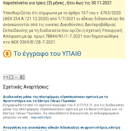
παρατείνεται για τρεις (3) μήνες , ήτοι έως τις 30.11.2021.
Υπενθυμίζεται ότι σύμφωνα με το άρθρο 167 του ν. 4763/2020
(ΦΕΚ 254 Α΄/21.12.2020) από 1/7/2021 οι άδειες διδασκαλίας θα
ανανεώνονται από τις οικείες Διευθύνσεις Δευτεροβάθμιας
Εκπαίδευσης με τη διαδικασία που ορίζει η σχετική Υπουργική
Απόφαση με αρ. πρωτ.78844/Ν1/1-7-2021 που δημοσιεύθηκε
στο ΦΕΚ 3369/Β’/28-7-2021.
Το έγγραφο του ΥΠΑΙΘ
Σχετικές Αναρτήσεις:
Διαδικασίες μέσω της πλατφόρμας «Openbusiness» σχετικά με τα
Φροντιστήρια και τα Κέντρα Ξένων Γλωσσών
Ενημερωθείτε από το σχετικό έγγραφο του Ε.Ο.Π.Π.Ε.Π. για τις διαδικασίες
μέσω της πλατφόρμας «Openbusiness» σχετικά με τα Φροντιστήρια και τα
Κέντρα Ξένων Γλωσσών. Για οποιαδήποτε διευκρίνιση, οι ενδιαφερόμενοι
μπορούν να απε…
περισσότερα
Αναγγελίες και ανανεώσεις αδειών διδασκαλίας σε φροντιστήρια, κέντρα