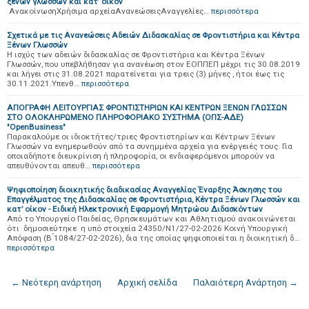
ξένων γλωσσών και κατ’ οίκον
ΑνακοίνωσηΧρήσιμα αρχείαΑνανεώσειςΑναγγελίες…
περισσότερα
Σχετικά με τις Ανανεώσεις Αδειών Διδασκαλίας σε Φροντιστήρια και Κέντρα
Ξένων Γλωσσών
H ισχύς των αδειών διδασκαλίας σε Φροντιστήρια και Κέντρα Ξένων
Γλωσσών, που υπεβλήθησαν για ανανέωση στον ΕΟΠΠΕΠ μέχρι τις 30.08.2019
και λήγει στις 31.08.2021 παρατείνεται για τρεις (3) μήνες , ήτοι έως τις
30.11.2021.Υπενθ…
περισσότερα
ΑΠΟΓΡΑΦΗ ΛΕΙΤΟΥΡΓΙΑΣ ΦΡΟΝΤΙΣΤΗΡΙΩΝ ΚΑΙ ΚΕΝΤΡΩΝ ΞΕΝΩΝ ΓΛΩΣΣΩΝ
ΣΤΟ ΟΛΟΚΛΗΡΩΜΕΝΟ ΠΛΗΡΟΦΟΡΙΑΚΟ ΣΥΣΤΗΜΑ (ΟΠΣ-ΑΔΕ)
"OpenBusiness"
Παρακαλούμε οι ιδιοκτήτες/τριες Φροντιστηρίων και Κέντρων Ξένων
Γλωσσών να ενημερωθούν από τα συνημμένα αρχεία για ενέργειές τους. Για
οποιαδήποτε διευκρίνιση ή πληροφορία, οι ενδιαφερόμενοι μπορούν να
απευθύνονται απευθ…
περισσότερα
Ψηφιοποίηση διοικητικής διαδικασίας Αναγγελίας Έναρξης Άσκησης του
Επαγγέλματος της Διδασκαλίας σε Φροντιστήρια, Κέντρα Ξένων Γλωσσών και
κατ’ οίκον - Ειδική Ηλεκτρονική Εφαρμογή Μητρώου Διδασκόντων
Από το Υπουργείο Παιδείας, Θρησκευμάτων και Αθλητισμού ανακοινώνεται
ότι δημοσιεύτηκε η υπό στοιχεία 24350/Ν1/27-02-2026 Κοινή Υπουργική
Απόφαση (Β ́1084/27-02-2026), δια της οποίας ψηφιοποιείται η διοικητική δ…
περισσότερα
← Νεότερη ανάρτηση
Αρχική σελίδα
Παλαιότερη Ανάρτηση →