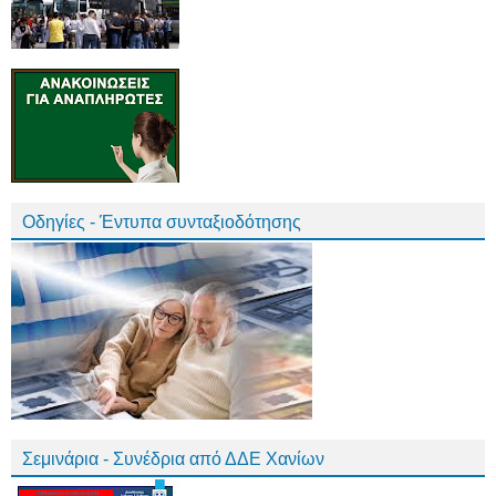
Οδηγίες - Έντυπα συνταξιοδότησης
Σεμινάρια - Συνέδρια από ΔΔΕ Χανίων