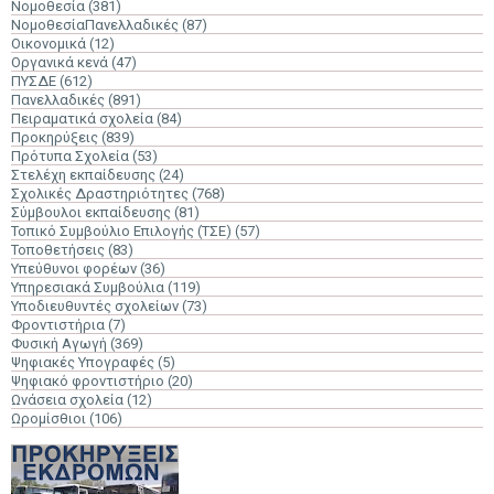
Νομοθεσία
(381)
ΝομοθεσίαΠανελλαδικές
(87)
Οικονομικά
(12)
Οργανικά κενά
(47)
ΠΥΣΔΕ
(612)
Πανελλαδικές
(891)
Πειραματικά σχολεία
(84)
Προκηρύξεις
(839)
Πρότυπα Σχολεία
(53)
Στελέχη εκπαίδευσης
(24)
Σχολικές Δραστηριότητες
(768)
Σύμβουλοι εκπαίδευσης
(81)
Τοπικό Συμβούλιο Επιλογής (ΤΣΕ)
(57)
Τοποθετήσεις
(83)
Υπεύθυνοι φορέων
(36)
Υπηρεσιακά Συμβούλια
(119)
Υποδιευθυντές σχολείων
(73)
Φροντιστήρια
(7)
Φυσική Αγωγή
(369)
Ψηφιακές Υπογραφές
(5)
Ψηφιακό φροντιστήριο
(20)
Ωνάσεια σχολεία
(12)
Ωρομίσθιοι
(106)