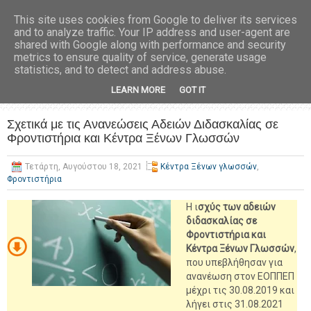
This site uses cookies from Google to deliver its services
and to analyze traffic. Your IP address and user-agent are
shared with Google along with performance and security
metrics to ensure quality of service, generate usage
statistics, and to detect and address abuse.
LEARN MORE
GOT IT
Σχετικά με τις Ανανεώσεις Αδειών Διδασκαλίας σε
Φροντιστήρια και Κέντρα Ξένων Γλωσσών
Τετάρτη, Αυγούστου 18, 2021
Κέντρα Ξένων γλωσσών
,
Φροντιστήρια
H ι
σχύς των αδειών
διδασκαλίας σε
Φροντιστήρια και
Κέντρα Ξένων Γλωσσών
,
που υπεβλήθησαν για
ανανέωση στον ΕΟΠΠΕΠ
μέχρι τις 30.08.2019 και
λήγει στις 31.08.2021