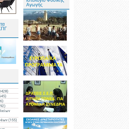
Ιστολόγιο Φυσικής
Αγωγής
τα
ΚΠΓ
3428)
645)
6)
192)
ολείων
ρέων
(155)