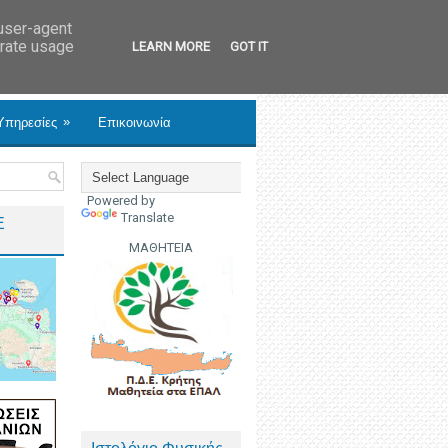
 user-agent
erate usage
LEARN MORE
GOT IT
»
Υπηρεσίες
Επικοινωνία
Powered by
Translate
Ε
ΜΑΘΗΤΕΙΑ