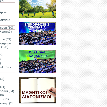
67)
)
Θέματα
ασκαλία
δευση
(30)
γλωσσών
ατα
(63)
οιητικό
ς
(105)
6)
)
)
λλαδικές
(47)
891)
ολεία
(84)
39)
ία
(53)
δευσης
(24)