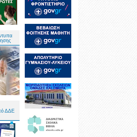
Έντυπα
τησης
πό ΔΔΕ