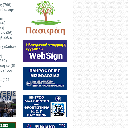
ς
(768)
αίδευσης
ιο
(56)
83)
έων
(36)
μβούλια
 σχολείων
7)
369)
ραφές
(5)
ιστήριο
α
(12)
)