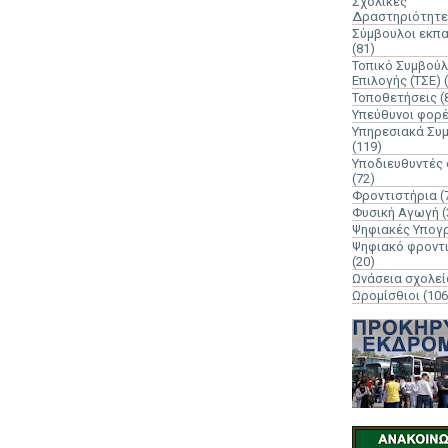
Σχολικές
Δραστηριότητε
Σύμβουλοι εκπ
(81)
Τοπικό Συμβούλ
Επιλογής (ΤΣΕ)
Τοποθετήσεις
(
Υπεύθυνοι φορ
Υπηρεσιακά Συ
(119)
Υποδιευθυντές
(72)
Φροντιστήρια
(
Φυσική Αγωγή
(
Ψηφιακές Υπογ
Ψηφιακό φροντ
(20)
Ωνάσεια σχολεί
Ωρομίσθιοι
(106