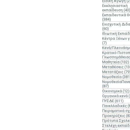
Ειδική Αγωγή
(2
Εκκλησιαστική
εκπαίδευση
(43
Εκπαιδευτικά 
(384)
Ενισχυτική Διδ
(60)
Ιδιωτική Εκπαί
Κέντρα Ξένων 
(7)
Κενά/Πλεονάσμ
Κρατικό Πιστοπ
Γλωσσομάθεια
Μαθητεία
(132)
Μεταθέσεις
(13
Μετατάξεις
(79
Νομοθεσία
(381
ΝομοθεσίαΠανε
(87)
Οικονομικά
(12)
Οργανικά κενά
ΠΥΣΔΕ
(611)
Πανελλαδικές
(
Πειραματικά σχ
Προκηρύξεις
(8
Πρότυπα Σχολε
Στελέχη εκπαί