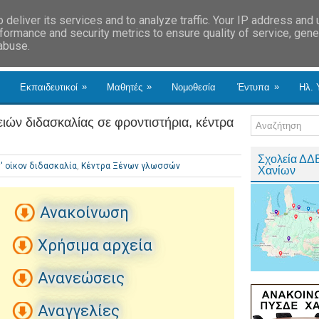
deliver its services and to analyze traffic. Your IP address and
formance and security metrics to ensure quality of service, gen
 abuse.
»
»
»
Εκπαιδευτικοί
Μαθητές
Νομοθεσία
Έντυπα
Ηλ. 
ειών διδασκαλίας σε φροντιστήρια, κέντρα
Σχολεία ΔΔ
' οίκον διδασκαλία
,
Κέντρα Ξένων γλωσσών
Χανίων
Ανακοίνωση
Χρήσιμα αρχεία
Ανανεώσεις
Αναγγελίες