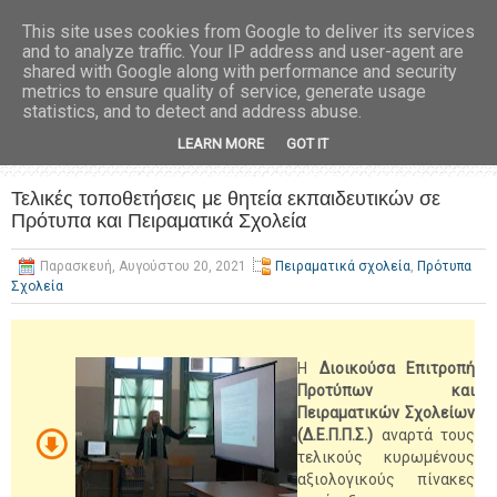
This site uses cookies from Google to deliver its services
and to analyze traffic. Your IP address and user-agent are
shared with Google along with performance and security
metrics to ensure quality of service, generate usage
statistics, and to detect and address abuse.
LEARN MORE
GOT IT
Τελικές τοποθετήσεις με θητεία εκπαιδευτικών σε
Πρότυπα και Πειραματικά Σχολεία
Παρασκευή, Αυγούστου 20, 2021
Πειραματικά σχολεία
,
Πρότυπα
Σχολεία
Η
Διοικούσα Επιτροπή
Προτύπων και
Πειραματικών Σχολείων
(Δ.Ε.Π.Π.Σ.)
αναρτά τους
τελικούς κυρωμένους
αξιολογικούς πίνακες