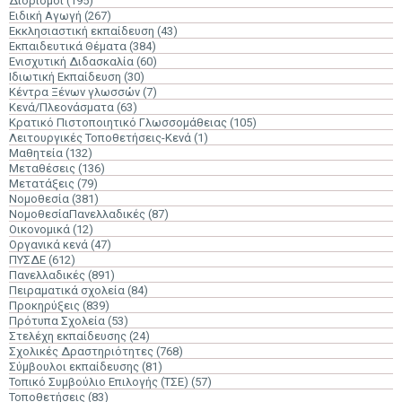
Διορισμοί
(195)
Ειδική Αγωγή
(267)
Εκκλησιαστική εκπαίδευση
(43)
Εκπαιδευτικά Θέματα
(384)
Ενισχυτική Διδασκαλία
(60)
Ιδιωτική Εκπαίδευση
(30)
Κέντρα Ξένων γλωσσών
(7)
Κενά/Πλεονάσματα
(63)
Κρατικό Πιστοποιητικό Γλωσσομάθειας
(105)
Λειτουργικές Τοποθετήσεις-Κενά
(1)
Μαθητεία
(132)
Μεταθέσεις
(136)
Μετατάξεις
(79)
Νομοθεσία
(381)
ΝομοθεσίαΠανελλαδικές
(87)
Οικονομικά
(12)
Οργανικά κενά
(47)
ΠΥΣΔΕ
(612)
Πανελλαδικές
(891)
Πειραματικά σχολεία
(84)
Προκηρύξεις
(839)
Πρότυπα Σχολεία
(53)
Στελέχη εκπαίδευσης
(24)
Σχολικές Δραστηριότητες
(768)
Σύμβουλοι εκπαίδευσης
(81)
Τοπικό Συμβούλιο Επιλογής (ΤΣΕ)
(57)
Τοποθετήσεις
(83)