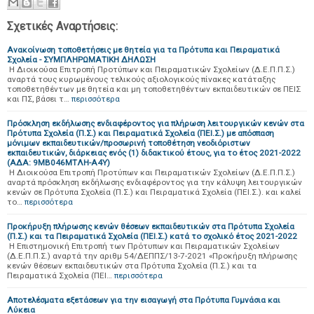
Σχετικές Αναρτήσεις:
Ανακοίνωση τοποθετήσεις με θητεία για τα Πρότυπα και Πειραματικά
Σχολεία - ΣΥΜΠΛΗΡΩΜΑΤΙΚΗ ΔΗΛΩΣΗ
Η Διοικούσα Επιτροπή Προτύπων και Πειραματικών Σχολείων (Δ.Ε.Π.Π.Σ.)
αναρτά τους κυρωμένους τελικούς αξιολογικούς πίνακες κατάταξης
τοποθετηθέντων με θητεία και μη τοποθετηθέντων εκπαιδευτικών σε ΠΕΙΣ
και ΠΣ, βάσει τ…
περισσότερα
Πρόσκληση εκδήλωσης ενδιαφέροντος για πλήρωση λειτουργικών κενών στα
Πρότυπα Σχολεία (Π.Σ.) και Πειραματικά Σχολεία (ΠΕΙ.Σ.) με απόσπαση
μόνιμων εκπαιδευτικών/προσωρινή τοποθέτηση νεοδιόριστων
εκπαιδευτικών, διάρκειας ενός (1) διδακτικού έτους, για το έτος 2021-2022
(ΑΔΑ: 9ΜΒ046ΜΤΛΗ-Α4Υ)
Η Διοικούσα Επιτροπή Προτύπων και Πειραματικών Σχολείων (Δ.Ε.Π.Π.Σ.)
αναρτά πρόσκληση εκδήλωσης ενδιαφέροντος για την κάλυψη λειτουργικών
κενών σε Πρότυπα Σχολεία (Π.Σ.) και Πειραματικά Σχολεία (ΠΕΙ.Σ.). και καλεί
το…
περισσότερα
Προκήρυξη πλήρωσης κενών θέσεων εκπαιδευτικών στα Πρότυπα Σχολεία
(Π.Σ.) και τα Πειραματικά Σχολεία (ΠΕΙ.Σ.) κατά το σχολικό έτος 2021-2022
Η Επιστημονική Επιτροπή των Πρότυπων και Πειραματικών Σχολείων
(Δ.Ε.Π.Π.Σ.) αναρτά την αριθμ 54/ΔΕΠΠΣ/13-7-2021 «Προκήρυξη πλήρωσης
κενών θέσεων εκπαιδευτικών στα Πρότυπα Σχολεία (Π.Σ.) και τα
Πειραματικά Σχολεία (ΠΕΙ…
περισσότερα
Αποτελέσματα εξετάσεων για την εισαγωγή στα Πρότυπα Γυμνάσια και
Λύκεια