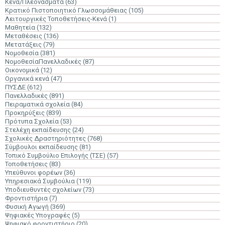
Κενά/Πλεονάσματα
(63)
Κρατικό Πιστοποιητικό Γλωσσομάθειας
(105)
Λειτουργικές Τοποθετήσεις-Κενά
(1)
Μαθητεία
(132)
Μεταθέσεις
(136)
Μετατάξεις
(79)
Νομοθεσία
(381)
ΝομοθεσίαΠανελλαδικές
(87)
Οικονομικά
(12)
Οργανικά κενά
(47)
ΠΥΣΔΕ
(612)
Πανελλαδικές
(891)
Πειραματικά σχολεία
(84)
Προκηρύξεις
(839)
Πρότυπα Σχολεία
(53)
Στελέχη εκπαίδευσης
(24)
Σχολικές Δραστηριότητες
(768)
Σύμβουλοι εκπαίδευσης
(81)
Τοπικό Συμβούλιο Επιλογής (ΤΣΕ)
(57)
Τοποθετήσεις
(83)
Υπεύθυνοι φορέων
(36)
Υπηρεσιακά Συμβούλια
(119)
Υποδιευθυντές σχολείων
(73)
Φροντιστήρια
(7)
Φυσική Αγωγή
(369)
Ψηφιακές Υπογραφές
(5)
Ψηφιακό φροντιστήριο
(20)