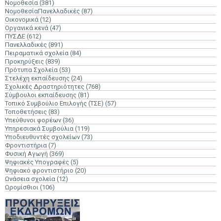
Νομοθεσία
(381)
ΝομοθεσίαΠανελλαδικές
(87)
Οικονομικά
(12)
Οργανικά κενά
(47)
ΠΥΣΔΕ
(612)
Πανελλαδικές
(891)
Πειραματικά σχολεία
(84)
Προκηρύξεις
(839)
Πρότυπα Σχολεία
(53)
Στελέχη εκπαίδευσης
(24)
Σχολικές Δραστηριότητες
(768)
Σύμβουλοι εκπαίδευσης
(81)
Τοπικό Συμβούλιο Επιλογής (ΤΣΕ)
(57)
Τοποθετήσεις
(83)
Υπεύθυνοι φορέων
(36)
Υπηρεσιακά Συμβούλια
(119)
Υποδιευθυντές σχολείων
(73)
Φροντιστήρια
(7)
Φυσική Αγωγή
(369)
Ψηφιακές Υπογραφές
(5)
Ψηφιακό φροντιστήριο
(20)
Ωνάσεια σχολεία
(12)
Ωρομίσθιοι
(106)