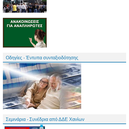
Οδηγίες - Έντυπα συνταξιοδότησης
Σεμινάρια - Συνέδρια από ΔΔΕ Χανίων