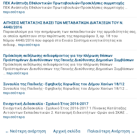
ΠΕΚ Ανάπτυξη Εθελοντικών Πρωτοβουλιών-Προσκλήσεις συμμετοχής
ΠΕΚ Ανάπτυξη Εθελοντικών Πρωτοβουλιών-Προσκλήσεις συμμετοχής …
περισσότερα
ΑΙΤΗΣΕΙΣ ΜΕΤΑΤΑΞΗΣ ΒΑΣΕΙ ΤΩΝ ΜΕΤΑΒΑΤΙΚΩΝ ΔΙΑΤΑΞΕΩΝ ΤΟΥ Ν.
4440/2016
Παρακαλούμε για την ενημέρωση των εκπαιδευτικών της αρμοδιότητάς σας,
οι οποίοι εμπίπτουν στην περίπτωση της παραγράφου 3, αρ. 18 του
Νόμου 4440/2016 που αφορά στο Ενιαίο Σύστημα κινητικότητας και
ενδιαφ…
περισσότερα
Πρόσκληση εκδήλωσης ενδιαφέροντος για την πλήρωση θέσεων
Προϊσταμένων Διευθύνσεων της Γενικής Διεύθυνσης Δημοσίων Συμβάσεων
Πρόσκληση εκδήλωσης ενδιαφέροντος για την πλήρωση θέσεων
Προϊσταμένων Διευθύνσεων της Γενικής Διεύθυνσης Δημοσίων Συμβάσεων
…
περισσότερα
Συναυλία της Παιδικής - Εφηβικής Χορωδίας του Δήμου Χανίων 18/12
Συναυλία της Παιδικής - Εφηβικής Χορωδίας του Δήμου Χανίων 18/12 …
περισσότερα
Ενισχυτική Διδασκαλία - Σχολικό Έτος 2016-2017
Ενισχυτική Διδασκαλία - Σχολικό Έτος 2016-2017 1.Πίνακες Κατάταξης
Αιτούντων Εκπαιδευτικών 2. Κατανομή Ειδικοτήτων -Ωρών ανά ΣΚΑΕ …
περισσότερα
← Νεότερη ανάρτηση
Αρχική σελίδα
Παλαιότερη Ανάρτηση →