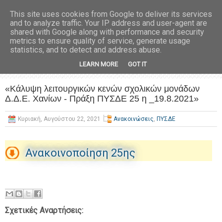
This site uses cookies from Google to deliver its services
and to analyze traffic. Your IP address and user-agent are
shared with Google along with performance and security
metrics to ensure quality of service, generate usage
statistics, and to detect and address abuse.
LEARN MORE
GOT IT
«Κάλυψη λειτουργικών κενών σχολικών μονάδων
Δ.Δ.Ε. Χανίων - Πράξη ΠΥΣΔΕ 25 η _19.8.2021»
Κυριακή, Αυγούστου 22, 2021
Ανακοινώσεις
,
ΠΥΣΔΕ
Ανακοινοποίηση 25ης
Σχετικές Αναρτήσεις: