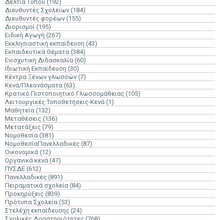
Δελτία Τύπου
(192)
Διευθυντές Σχολείων
(184)
Διευθυντές φορέων
(155)
Διορισμοί
(195)
Ειδική Αγωγή
(267)
Εκκλησιαστική εκπαίδευση
(43)
Εκπαιδευτικά Θέματα
(384)
Ενισχυτική Διδασκαλία
(60)
Ιδιωτική Εκπαίδευση
(30)
Κέντρα Ξένων γλωσσών
(7)
Κενά/Πλεονάσματα
(63)
Κρατικό Πιστοποιητικό Γλωσσομάθειας
(105)
Λειτουργικές Τοποθετήσεις-Κενά
(1)
Μαθητεία
(132)
Μεταθέσεις
(136)
Μετατάξεις
(79)
Νομοθεσία
(381)
ΝομοθεσίαΠανελλαδικές
(87)
Οικονομικά
(12)
Οργανικά κενά
(47)
ΠΥΣΔΕ
(612)
Πανελλαδικές
(891)
Πειραματικά σχολεία
(84)
Προκηρύξεις
(839)
Πρότυπα Σχολεία
(53)
Στελέχη εκπαίδευσης
(24)
Σχολικές Δραστηριότητες
(768)