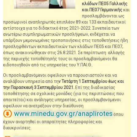
κλάδων ΠΕ05 Γαλλικής
και ΠΕ07 Γερμανικής
και
προσλαμβάνονται ως
προσωρινοί αναπληρωτές επιπλέον 89 και 133 εκπαιδευτικοί
αντίστοιχα για το διδακτικό έτος 2021-2022. Συνεπεία των
ανωτέρω συμπληρωματικών προσλήψεων, ενδέχεται να
υπάρξουν μεμονωμένες τροποποιήσεις στις τοποθετήσεις ήδη
προσληφθέντων εκπαιδευτικών των κλάδων ΠΕ05 και ΠΕ07,
όπως ανακοινώθηκαν στις 26.8.2021. Σε περίπτωση αλλαγής
της περιοχής τοποθέτησής τους οι προσλαμβανόμενοι θα
ειδοποιηθούν από τις υπηρεσίες του Υ.ΠΑΙ.Θ..
Οι προσλαμβανόμενοι οφείλουν να παρουσιαστούν και να
αναλάβουν υπηρεσία από τη
ν Τετάρτη 1 Σεπτεμβρίου έως και
την Παρασκευή 3 Σεπτεμβρίου 2021.
Επί της διαδικασίας
τοποθέτησης σε σχολικές μονάδες (για τις περιπτώσεις που
απαιτείται) και ανάληψης υπηρεσίας, οι προσλαμβανόμενοι
οφείλουν να ανατρέξουν στην διεύθυνση
www.minedu.gov.gr/anaplirotes
όπου
έχουν αναρτηθεί οι απαραίτητες πληροφορίες και
διευκρινίσεις.