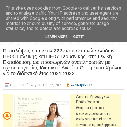
This site uses cookies from Google to deliver its services
and to analyze traffic. Your IP address and user-agent are
shared with Google along with performance and security
metrics to ensure quality of service, generate usage
statistics, and to detect and address abuse.
LEARN MORE
GOT IT
Προσλήψεις επιπλέον 222 εκπαιδευτικών κλάδων
ΠΕ05 Γαλλικής και ΠΕ07 Γερμανικής, στη Γενική
Εκπαίδευση, ως προσωρινών αναπληρωτών με
σχέση εργασίας Ιδιωτικού Δικαίου Ορισμένου Χρόνου
για το διδακτικό έτος 2021-2022.
Παρασκευή, Αυγούστου 27, 2021
Αναπληρωτές
Από το Υπουργείο
Παιδείας και
Θρησκευμάτων
ανακοινώνεται ότι
ανακοινοποιείται ο
πίνακας προσλήψεων