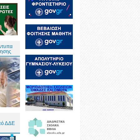
Έντυπα
τησης
πό ΔΔΕ