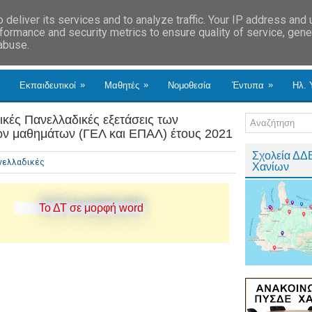
deliver its services and to analyze traffic. Your IP address and
formance and security metrics to ensure quality of service, gen
 abuse.
»
»
»
Εκπαιδευτικοί
Μαθητές
Νομοθεσία
Έντυπα
Ηλ. 
κές Πανελλαδικές εξετάσεις των
ών μαθημάτων (ΓΕΛ και ΕΠΑΛ) έτους 2021
Σχολεία ΔΔ
νελλαδικές
Χανίων
Το ΔΤ σε μορφή word