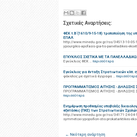
Σχετικές Αναρτήσεις:
ΦΕΚ τ.Β΄(1610/9-15-18) τροποποίηση της υ
ΕΠΑΛ
http://www.minedu.gov.gr/rss/34513-10-05-18-
ypourgikis-apofasis-gia-tis-panelladikes-ekse
ΕΓΚΥΚΛΙΟΣ ΣΧΕΤΙΚΑ ΜΕ ΤΑ ΠΑΝΕΛΛΑΔΙ
Εγκύκλιος ΦΕΚ …
περισσότερα
Εγκύκλιος για ένταξη Στρατιωτικών κλπ. σ
φάκελος με σχετικά έγγραφα …
περισσότερ
ΠΡΟΓΡΑΜΜΑΤΙΣΜΟΣ ΑΙΤΗΣΗΣ - ΔΗΛΩΣΗΣ 
ΠΡΟΓΡΑΜΜΑΤΙΣΜΟΣ ΑΙΤΗΣΗΣ - ΔΗΛΩΣΗΣ 
περισσότερα
Ενημέρωση προθεσμίας υποβολής δικαιολο
εξετάσεις (ΠΚΕ) των Στρατιωτικών Σχολ
http://www.minedu.gov.gr/rss/34171-24-04-18
symmetoxi-ypopsifion-stis-prokatarktikes-ekse
← Νεότερη ανάρτηση