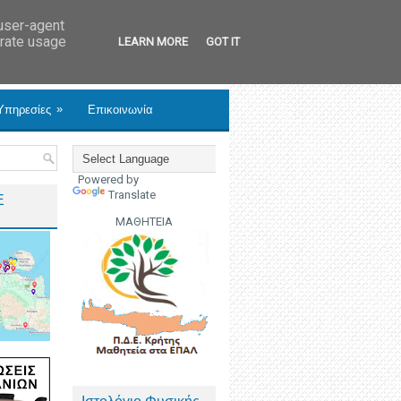
 user-agent
erate usage
LEARN MORE
GOT IT
»
Υπηρεσίες
Επικοινωνία
Powered by
Translate
Ε
ΜΑΘΗΤΕΙΑ