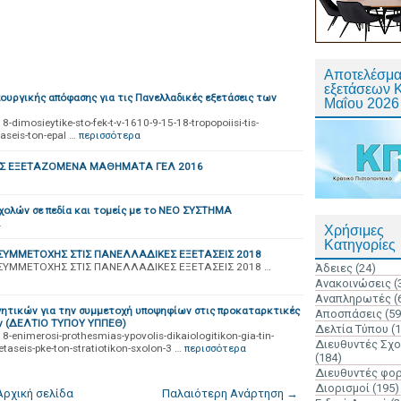
Αποτελέσμα
εξετάσεων 
πουργικής απόφασης για τις Πανελλαδικές εξετάσεις των
Μαΐου 2026
dimosieytike-sto-fek-t-v-1610-9-15-18-tropopoiisi-tis-
taseis-ton-epal …
περισσότερα
ΚΩΣ ΕΞΕΤΑΖΟΜΕΝΑ ΜΑΘΗΜΑΤΑ ΓΕΛ 2016
χολών σε πεδία και τομείς με το ΝΕΟ ΣΥΣΤΗΜΑ
α
Χρήσιμες
Κατηγορίες
ΣΥΜΜΕΤΟΧΗΣ ΣΤΙΣ ΠΑΝΕΛΛΑΔΙΚΕΣ ΕΞΕΤΑΣΕΙΣ 2018
ΣΥΜΜΕΤΟΧΗΣ ΣΤΙΣ ΠΑΝΕΛΛΑΔΙΚΕΣ ΕΞΕΤΑΣΕΙΣ 2018 …
Άδειες
(24)
Ανακοινώσεις
(
Αναπληρωτές
(
γητικών για την συμμετοχή υποψηφίων στις προκαταρκτικές
Αποσπάσεις
(59
ών (ΔΕΛΤΙΟ ΤΥΠΟΥ ΥΠΠΕΘ)
Δελτία Τύπου
(
-enimerosi-prothesmias-ypovolis-dikaiologitikon-gia-tin-
Διευθυντές Σχ
taseis-pke-ton-stratiotikon-sxolon-3 …
περισσότερα
(184)
Διευθυντές φο
Διορισμοί
(195)
Αρχική σελίδα
Παλαιότερη Ανάρτηση →