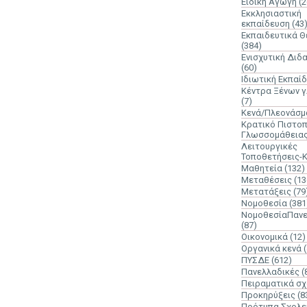
Ειδική Αγωγή
(2
Εκκλησιαστική
εκπαίδευση
(43
Εκπαιδευτικά 
(384)
Ενισχυτική Διδ
(60)
Ιδιωτική Εκπαί
Κέντρα Ξένων 
(7)
Κενά/Πλεονάσμ
Κρατικό Πιστοπ
Γλωσσομάθεια
Λειτουργικές
Τοποθετήσεις-
Μαθητεία
(132)
Μεταθέσεις
(13
Μετατάξεις
(79
Νομοθεσία
(381
ΝομοθεσίαΠανε
(87)
Οικονομικά
(12)
Οργανικά κενά
ΠΥΣΔΕ
(612)
Πανελλαδικές
(
Πειραματικά σχ
Προκηρύξεις
(8
Πρότυπα Σχολε