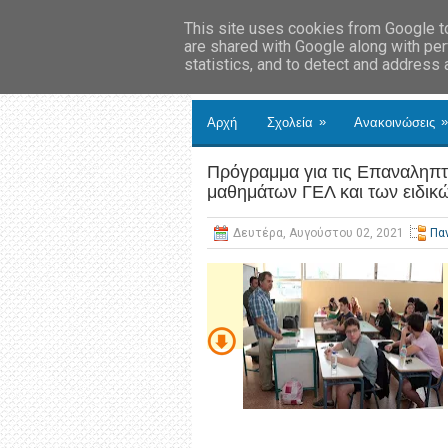
This site uses cookies from Google to 
are shared with Google along with per
statistics, and to detect and address
»
»
Αρχή
Σχολεία
Ανακοινώσεις
Πρόγραμμα για τις Επαναληπτι
μαθημάτων ΓΕΛ και των ειδικ
Δευτέρα, Αυγούστου 02, 2021
Πα