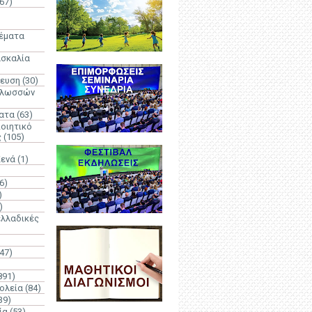
67)
)
Θέματα
ασκαλία
δευση
(30)
γλωσσών
ατα
(63)
οιητικό
ς
(105)
Κενά
(1)
6)
)
)
λλαδικές
(47)
891)
ολεία
(84)
39)
ία
(53)