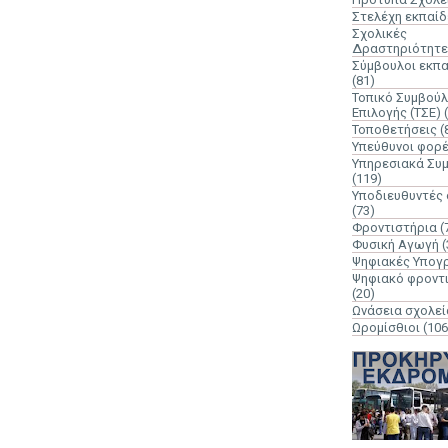
Στελέχη εκπαί
Σχολικές
Δραστηριότητε
Σύμβουλοι εκπ
(81)
Τοπικό Συμβούλ
Επιλογής (ΤΣΕ)
Τοποθετήσεις
(
Υπεύθυνοι φορ
Υπηρεσιακά Συ
(119)
Υποδιευθυντές
(73)
Φροντιστήρια
(
Φυσική Αγωγή
(
Ψηφιακές Υπογ
Ψηφιακό φροντ
(20)
Ωνάσεια σχολεί
Ωρομίσθιοι
(106