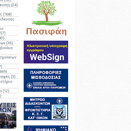
δευσης
(24)
ς
(768)
αίδευσης
ιο
(57)
83)
έων
(36)
μβούλια
 σχολείων
7)
369)
ραφές
(5)
ιστήριο
α
(12)
)