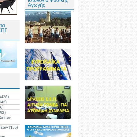
Ιστολόγιο Φυσικής
Αγωγής
τα
ΚΠΓ
3428)
645)
6)
192)
ολείων
ρέων
(155)