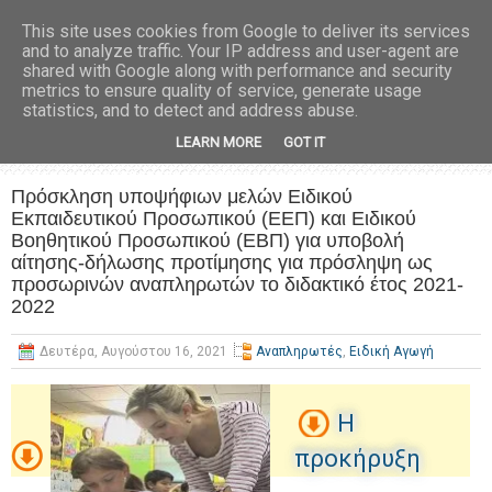
This site uses cookies from Google to deliver its services
and to analyze traffic. Your IP address and user-agent are
shared with Google along with performance and security
metrics to ensure quality of service, generate usage
statistics, and to detect and address abuse.
LEARN MORE
GOT IT
Πρόσκληση υποψήφιων μελών Ειδικού
Εκπαιδευτικού Προσωπικού (ΕΕΠ) και Ειδικού
Βοηθητικού Προσωπικού (ΕΒΠ) για υποβολή
αίτησης-δήλωσης προτίμησης για πρόσληψη ως
προσωρινών αναπληρωτών το διδακτικό έτος 2021-
2022
Δευτέρα, Αυγούστου 16, 2021
Αναπληρωτές
,
Ειδική Αγωγή
Η
προκήρυξη