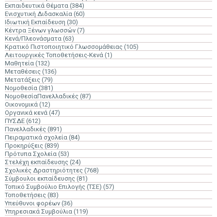
Εκπαιδευτικά Θέματα
(384)
Ενισχυτική Διδασκαλία
(60)
Ιδιωτική Εκπαίδευση
(30)
Κέντρα Ξένων γλωσσών
(7)
Κενά/Πλεονάσματα
(63)
Κρατικό Πιστοποιητικό Γλωσσομάθειας
(105)
Λειτουργικές Τοποθετήσεις-Κενά
(1)
Μαθητεία
(132)
Μεταθέσεις
(136)
Μετατάξεις
(79)
Νομοθεσία
(381)
ΝομοθεσίαΠανελλαδικές
(87)
Οικονομικά
(12)
Οργανικά κενά
(47)
ΠΥΣΔΕ
(612)
Πανελλαδικές
(891)
Πειραματικά σχολεία
(84)
Προκηρύξεις
(839)
Πρότυπα Σχολεία
(53)
Στελέχη εκπαίδευσης
(24)
Σχολικές Δραστηριότητες
(768)
Σύμβουλοι εκπαίδευσης
(81)
Τοπικό Συμβούλιο Επιλογής (ΤΣΕ)
(57)
Τοποθετήσεις
(83)
Υπεύθυνοι φορέων
(36)
Υπηρεσιακά Συμβούλια
(119)