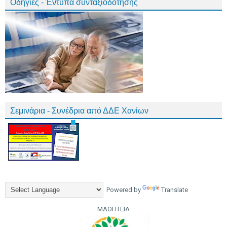
Οδηγίες - Έντυπα συνταξιοδότησης
Σεμινάρια - Συνέδρια από ΔΔΕ Χανίων
Powered by
Translate
ΜΑΘΗΤΕΙΑ