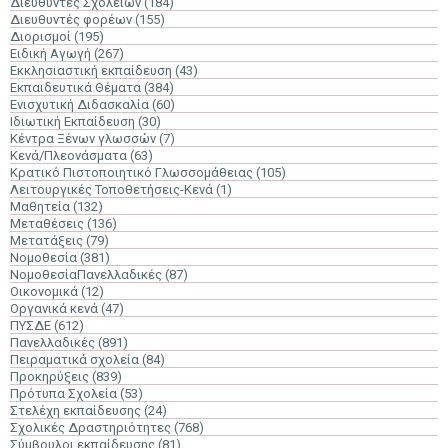
Διευθυντές Σχολείων
(184)
Διευθυντές φορέων
(155)
Διορισμοί
(195)
Ειδική Αγωγή
(267)
Εκκλησιαστική εκπαίδευση
(43)
Εκπαιδευτικά Θέματα
(384)
Ενισχυτική Διδασκαλία
(60)
Ιδιωτική Εκπαίδευση
(30)
Κέντρα Ξένων γλωσσών
(7)
Κενά/Πλεονάσματα
(63)
Κρατικό Πιστοποιητικό Γλωσσομάθειας
(105)
Λειτουργικές Τοποθετήσεις-Κενά
(1)
Μαθητεία
(132)
Μεταθέσεις
(136)
Μετατάξεις
(79)
Νομοθεσία
(381)
ΝομοθεσίαΠανελλαδικές
(87)
Οικονομικά
(12)
Οργανικά κενά
(47)
ΠΥΣΔΕ
(612)
Πανελλαδικές
(891)
Πειραματικά σχολεία
(84)
Προκηρύξεις
(839)
Πρότυπα Σχολεία
(53)
Στελέχη εκπαίδευσης
(24)
Σχολικές Δραστηριότητες
(768)
Σύμβουλοι εκπαίδευσης
(81)