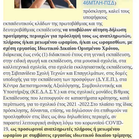
46ΜΤΛΗ-ΠΣΔ
)
πρόσκληση, καλεί τους
υποψήφιους
εκπαιδευτικούς κλάδων της πρωτοβάθμιας και της
δευτεροβάθμιας εκπαίδευσης
να υποβάλουν αίτηση-δήλωση
προτίμησης περιοχών για πρόσληψή τους ως αναπληρωτών,
πλήρους ή/και μειωμένου ωραρίου, ή/και ως ωρομισθίων, με
σχέση εργασίας Ιδιωτικού Δικαίου Ορισμένου Χρόνου,
διάρκειας έως ενός (1) διδακτικού έτους στη γενική εκπαίδευση,
στην ειδική αγωγή και εκπαίδευση, στα μουσικά σχολεία, στα
καλλιτεχνικά σχολεία, στα σχολεία εκκλησιαστικής εκπαίδευσης,
στη Σιβιτανίδειο Σχολή Τεχνών και Επαγγελμάτων, στις δομές
υποδοχής για την εκπαίδευση των προσφύγων (Δ.Υ.Ε.Π.), στα
Κέντρα Διεπιστημονικής Αξιολόγησης, Συμβουλευτικής και
Υποστήριξης (ΚΕ.Δ.Α.Σ.Υ.) και στις σχολικές μονάδες Β/θμιας
Εκπαίδευσης που λειτουργούν σε καταστήματα κράτησης, κατά
περίπτωση, για το σχολικό έτος 2021 -2022.
Στο πλαίσιο της ίδιας
πρόσκλησης, δύνανται, επίσης, να δηλώσουν ότι επιθυμούν να
προσληφθούν στις ίδιες ως άνω δηλωθείσες περιοχές, αν
παραστεί λειτουργική ανάγκη λόγω του κορωνοϊού COVID-
19,
ως προσωρινοί αναπληρωτές πλήρους ή μειωμένου
ωραρίου με συμβάσεις εργασίας ιδιωτικού δικαίου τρίμηνης