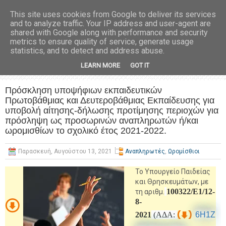
This site uses cookies from Google to deliver its services
and to analyze traffic. Your IP address and user-agent are
shared with Google along with performance and security
metrics to ensure quality of service, generate usage
statistics, and to detect and address abuse.
LEARN MORE
GOT IT
Πρόσκληση υποψήφιων εκπαιδευτικών
Πρωτοβάθμιας και Δευτεροβάθμιας Εκπαίδευσης για
υποβολή αίτησης-δήλωσης προτίμησης περιοχών για
πρόσληψη ως προσωρινών αναπληρωτών ή/και
ωρομισθίων το σχολικό έτος 2021-2022.
Παρασκευή, Αυγούστου 13, 2021
Αναπληρωτές
,
Ωρομίσθιοι
Το Υπουργείο Παιδείας
και Θρησκευμάτων, με
100322/Ε1/12-
τη αριθμ.
8-
2021
(ΑΔΑ:
6Η1Ζ