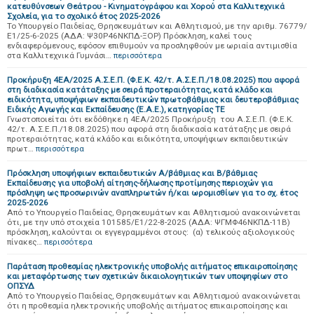
κατευθύνσεων Θεάτρου - Κινηματογράφου και Χορού στα Καλλιτεχνικά
Σχολεία, για το σχολικό έτος 2025-2026
Το Υπουργείο Παιδείας, Θρησκευμάτων και Αθλητισμού, με την αριθμ. 76779/
Ε1/25-6-2025 (ΑΔΑ: Ψ30Ρ46ΝΚΠΔ-ΞΟΡ) Πρόσκληση, καλεί τους
ενδιαφερόμενους, εφόσον επιθυμούν να προσληφθούν με ωριαία αντιμισθία
στα Καλλιτεχνικά Γυμνάσι…
περισσότερα
Προκήρυξη 4ΕΑ/2025 Α.Σ.Ε.Π. (Φ.Ε.Κ. 42/τ. Α.Σ.Ε.Π./18.08.2025) που αφορά
στη διαδικασία κατάταξης με σειρά προτεραιότητας, κατά κλάδο και
ειδικότητα, υποψήφιων εκπαιδευτικών πρωτοβάθμιας και δευτεροβάθμιας
Ειδικής Αγωγής και Εκπαίδευσης (Ε.Α.Ε.), κατηγορίας ΤΕ
Γνωστοποιείται ότι εκδόθηκε η 4ΕΑ/2025 Προκήρυξη του Α.Σ.Ε.Π. (Φ.Ε.Κ.
42/τ. Α.Σ.Ε.Π./18.08.2025) που αφορά στη διαδικασία κατάταξης με σειρά
προτεραιότητας, κατά κλάδο και ειδικότητα, υποψήφιων εκπαιδευτικών
πρωτ…
περισσότερα
Πρόσκληση υποψήφιων εκπαιδευτικών Α/βάθμιας και Β/βάθμιας
Εκπαίδευσης για υποβολή αίτησης-δήλωσης προτίμησης περιοχών για
πρόσληψη ως προσωρινών αναπληρωτών ή/και ωρομισθίων για το σχ. έτος
2025-2026
Από το Υπουργείο Παιδείας, Θρησκευμάτων και Αθλητισμού ανακοινώνεται
ότι, με την υπό στοιχεία 101585/Ε1/22-8-2025 (ΑΔΑ: ΨΓΜΦ46ΝΚΠΔ-11Β)
πρόσκληση, καλούνται οι εγγεγραμμένοι στους: (α) τελικούς αξιολογικούς
πίνακες…
περισσότερα
Παράταση προθεσμίας ηλεκτρονικής υποβολής αιτήματος επικαιροποίησης
και μεταφόρτωσης των σχετικών δικαιολογητικών των υποψηφίων στο
ΟΠΣΥΔ
Από το Υπουργείο Παιδείας, Θρησκευμάτων και Αθλητισμού ανακοινώνεται
ότι η προθεσμία ηλεκτρονικής υποβολής αιτήματος επικαιροποίησης και